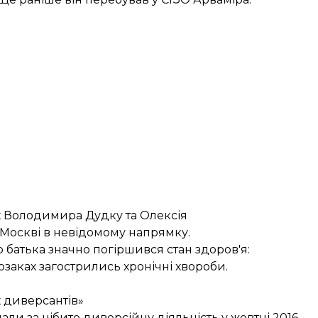
х Володимира Дудку та Олексія
 Москві в невідомому напрямку.
о батька значно погіршився стан здоров'я:
озаках загострились хронічні хвороби.
х диверсантів»
и за нібито диверсійну діяльність у жовтні 2016