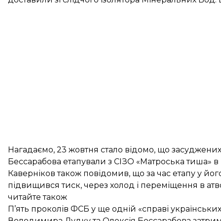
Нагадаємо, 23 жовтня стало відомо, що засуджени
Бессарабова
етапували
з СІЗО «Матроська тиша» в
Каверніков також повідомив, що за час етапу у йог
підвищився тиск, через холод і переміщення в атв
читайте також
П’ять проколів ФСБ у ще одній «справі українськи
Володимира Дудку та Олексія Бессарабова затримал