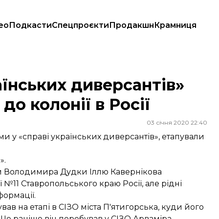
ео
Подкасти
Спецпроєкти
Продакшн
Крамниця
до колонії в Росії
аїнських диверсантів»
до колонії в Росії
03 січня 2020 22:40
ми у «справі українських диверсантів», етапували
».
ави Володимира Дудки Іллю Кавернікова
 №11 Ставропольського краю Росії, але рідні
формації.
ав на етапі в СІЗО міста П'ятигорська, куди його
 Ще раніше він перебував у СІЗО Арваміра.