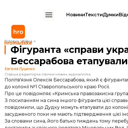
Новини
Тексти
Думки
Від
Фігуранта «справи українських диверсантів» Бессарабова етапували 
Головна
Війна
Фігуранта «справи укр
Бессарабова етапували 
Євгенія Луценко
Старша редакторка стрічки новин, журналістка
Політв'язня Олексія Бессарабова, який є фігуранта
до колонії №1 Ставропольського краю Росії.
Про це
повідомляє
«Кримська правозахисна група
З посиланням на сина іншого фігуранта цієї спр
повідомили, що Дудку можуть етапувати до колонії
засудженого поки не мають підтвердження цієї ін
За словами сина, його батько тиждень тому перебув
доставили зі слідчого ізолятора Мінеральних Вод.