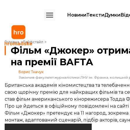
Новини
Тексти
Думки
Від
Фільм «Джокер» отримав найбільше номінацій на премії BAFTA
Головна
Лайфстайл
Фільм «Джокер» отрима
на премії BAFTA
Борис Ткачук
Закінчив факультет журналістики ЛНУ ім. Франка, колишній 
Британська академія кіномистецтва та телебаченн
свою щорічну премію для найкращих фільмів та сер
став фільм американського кінорежисера Тодда Ф
Про це
йдеться
в офіційному повідомлені на сайті 
Фільм «Джокер» претендує на 11 нагород, зокрема
монтаж, адаптований сценарій, підбір акторів, сау