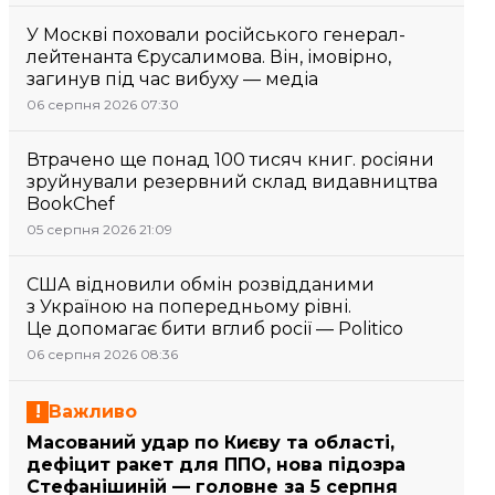
У Москві поховали російського генерал-
лейтенанта Єрусалимова. Він, імовірно,
загинув під час вибуху — медіа
06 серпня 2026 07:30
Втрачено ще понад 100 тисяч книг. росіяни
зруйнували резервний склад видавництва
BookChef
05 серпня 2026 21:09
США відновили обмін розвідданими
з Україною на попередньому рівні.
Це допомагає бити вглиб росії — Politico
06 серпня 2026 08:36
Важливо
Масований удар по Києву та області,
дефіцит ракет для ППО, нова підозра
Стефанішиній — головне за 5 серпня