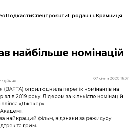
ео
Подкасти
Спецпроєкти
Продакшн
Крамниця
в найбільше номінацій
07 січня 2020 16:57
радійник
я (BAFTA) оприлюднила перелік номінантів на
іалів 2019 року. Лідером за кількістю номінацій
ілліпса «Джокер».
Академії.
 за найкращий фільм, відзнаки за режисуру,
ндтрек та грим.