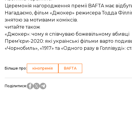
Церемонія нагородження премії BAFTA має відбути
Нагадаємо, фільм «Джокер» режисера Тодда Філл
знятою за мотивами коміксів.
читайте також
«Джокер»: чому я співчуваю божевільному вбивці
Прем'єри-2020: які українські фільми варто подив
«Чорнобиль», «1917» та «Одного разу в Голлівуді»: 
Більше про
:
кінопремія
BAFTA
Поділитися
: