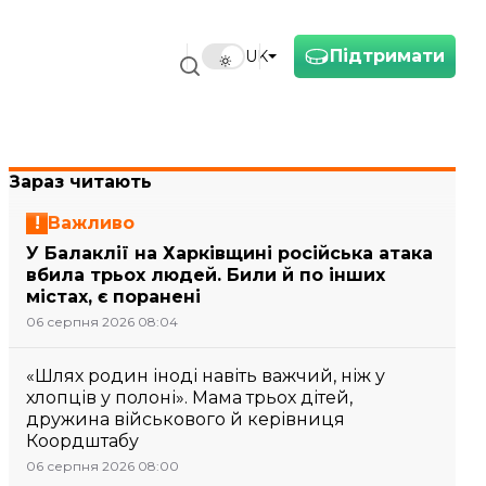
Підтримати
UK
Зараз читають
Важливо
У Балаклії на Харківщині російська атака
вбила трьох людей. Били й по інших
містах, є поранені
06 серпня 2026 08:04
«Шлях родин іноді навіть важчий, ніж у
хлопців у полоні». Мама трьох дітей,
дружина військового й керівниця
Коордштабу
06 серпня 2026 08:00