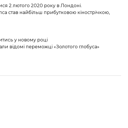
ся 2 лютого 2020 року в Лондоні.
іпса
став найбільш прибутковою кінострічкою
,
итись у новому році
стали відомі переможці «Золотого глобуса»