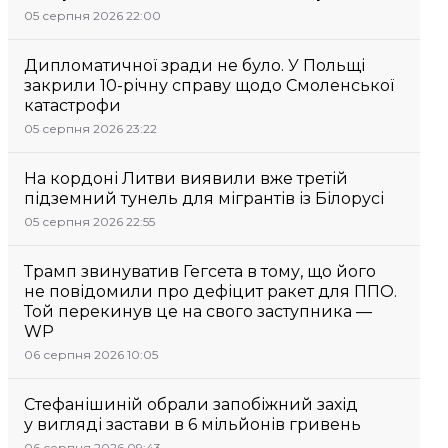
05 серпня 2026 22:00
Дипломатичної зради не було. У Польщі
закрили 10-річну справу щодо Смоленської
катастрофи
05 серпня 2026 23:22
На кордоні Литви виявили вже третій
підземний тунель для мігрантів із Білорусі
05 серпня 2026 22:55
Трамп звинуватив Гегсета в тому, що його
не повідомили про дефіцит ракет для ППО.
Той перекинув це на свого заступника —
WP
06 серпня 2026 10:05
Стефанішиній обрали запобіжний захід
у вигляді застави в 6 мільйонів гривень
06 серпня 2026 09:43