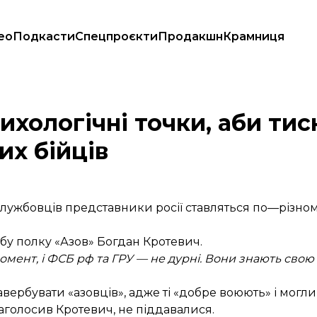
ео
Подкасти
Спецпроєкти
Продакшн
Крамниця
 українських бійців
хологічні точки, аби тис
их бійців
службовців представники росії ставляться по—різно
бу полку «Азов» Богдан Кротевич.
омент, і ФСБ рф та ГРУ — не дурні. Вони знають свою 
авербувати «азовців», адже ті «добре воюють» і могли
наголосив Кротевич, не піддавалися.