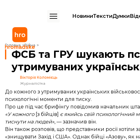
Новини
Тексти
Думки
Від
ФСБ та ГРУ шукають психологічні точки, аби тиснути на утримуваних
Головна
Війна
ФСБ та ГРУ шукають пси
утримуваних українськ
Вікторія Коломієць
Журналістка
До кожного з утримуваних українських військово
психологічні моменти для тиску.
Про це під час брифінгу повідомив начальник шта
«У кожного
[з бійців]
є якийсь свій психологічний м
тиснути на людей»
, — зазначив він.
Він також розповів, що представники росії хотіли з
«знищувати Захід і США». Однак бійці «Азову», як 