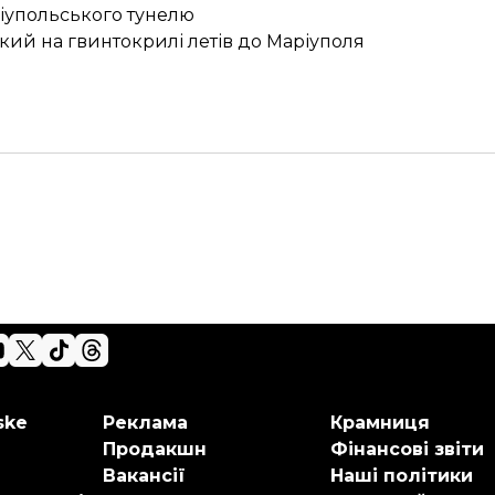
аріупольського тунелю
 який на гвинтокрилі летів до Маріуполя
ske
Реклама
Крамниця
Продакшн
Фінансові звіти
Вакансії
Наші політики