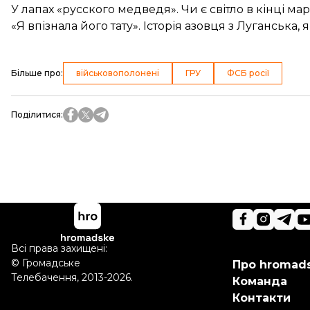
У лапах «русского медведя». Чи є світло в кінці м
«Я впізнала його тату». Історія азовця з Луганська,
Більше про
:
військовополонені
ГРУ
ФСБ росії
Поділитися
:
Всі права захищені:
©
Громадське
Про hromad
Телебачення
,
2013-2026.
Команда
Контакти