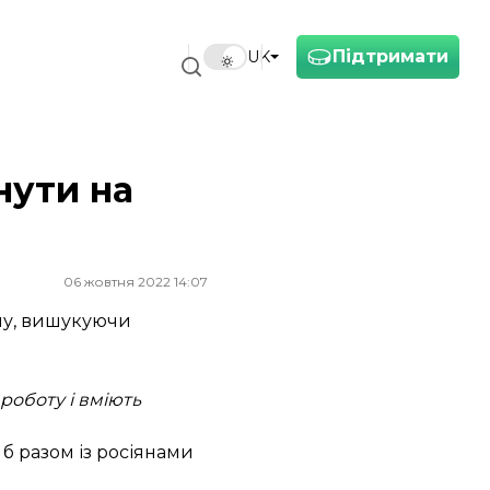
Підтримати
UK
нути на
06 жовтня 2022 14:07
му, вишукуючи
роботу і вміють
 б разом із росіянами