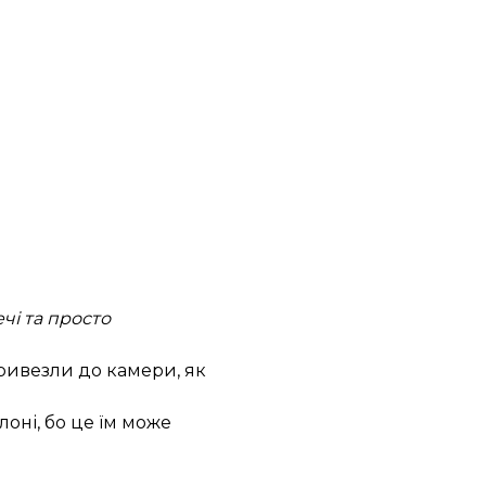
чі та просто
привезли до камери, як
оні, бо це їм може