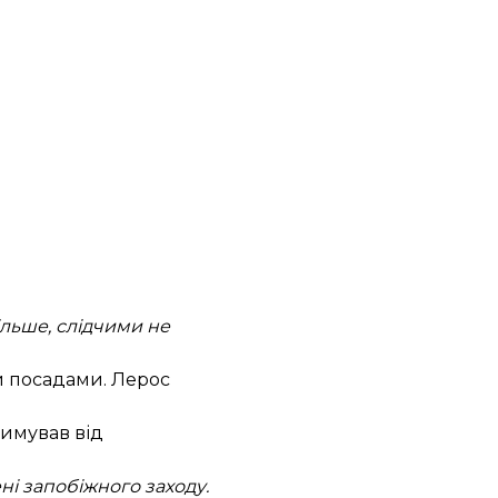
ільше, слідчими не
ми посадами. Лерос
римував від
ені запобіжного заходу.