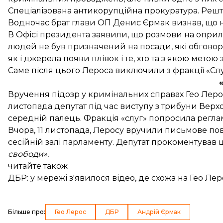
Спеціалізована антикорупційна прокуратура. Реш
Водночас брат глави ОП Денис Єрмак визнав, що
В Офісі президента
заявили
, що розмови на оприл
людей не був призначений на посади, які обговор
як і джерела появи плівок і те, хто та з якою мето
Саме після цього Лероса виключили з фракції «Сл
Вручення підозр у кримінальних справах Гео Леро
листопада депутат під час виступу з трибуни Вер
середній палець
. Фракція «слуг» попросила регл
Вчора, 11 листопада, Леросу
вручили письмове пов
сесійній залі парламенту. Депутат прокоментував ц
свободи».
читайте також
ДБР: у мережі з'явилося відео, де схожа на Гео Ле
Більше про
:
Гео Лерос
ДБР
Андрій Єрмак