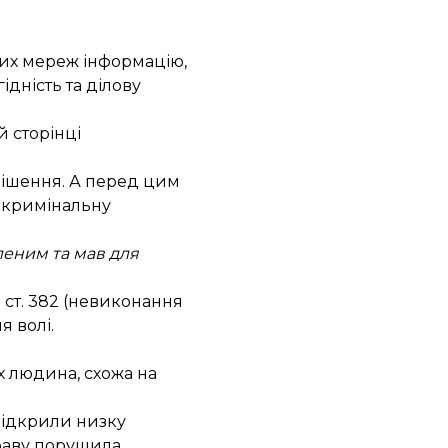
ьних мереж інформацію,
ідність та ділову
 сторінці
рішення. А перед цим
 кримінальну
леним та мав для
 ст. 382 (невиконання
я волі.
их людина, схожа на
відкрили низку
раву порушила