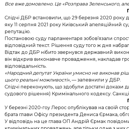
Все вже домовлено. Це «Розправа Зеленського, але
Слідчі ДБР встановили, що 29 березня 2020 року д
яку 11 серпня 2021 року Київський апеляційний суд
репутацію.
Постановою суду парламентаря зобов’язали спрос
відповідний текст. Рішення суду того ж дня набрал
Відтак до ДБР нібито звернувся державний викон
він відкрив виконавче провадження, накладав гр
відповідальність.
«Народний депутат України умисно не виконав ріш
цього реальні можливості»
, — запевнили у ДБР.
Слідчі переконують, що здобули достатні докази дл
судового рішення) Кримінального кодексу. Санкція
У березні 2020-гоу Лерос
опублікував
на своїй сто
брата глави Офісу президента Дениса Єрмака, об
У відповідь на це глава ОП Андрій Єрмак повідом
кримінальних проваджень, але тільки одне з них