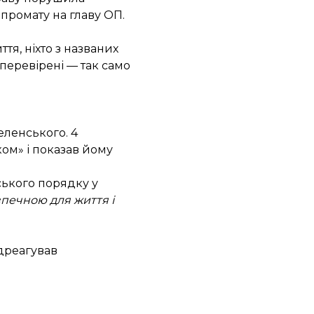
мпромату на главу ОП.
тя, ніхто з названих
перевірені — так само
еленського. 4
ком» і
показав йому
ького порядку у
зпечною для життя і
ідреагував