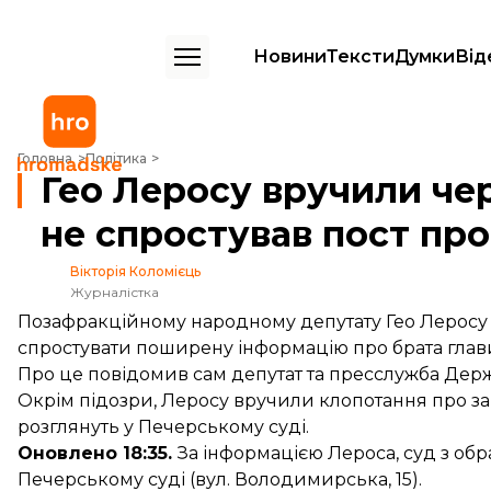
Новини
Тексти
Думки
Від
Гео Леросу вручили чергову підозру: цього разу за те, що не спрос
Головна
Політика
Гео Леросу вручили чер
не спростував пост пр
Вікторія Коломієць
Журналістка
Позафракційному народному депутату Гео Леросу 
спростувати поширену інформацію про брата глави
Про це повідомив сам
депутат
та
пресслужба
Держ
Окрім підозри, Леросу вручили клопотання про зап
розглянуть у Печерському суді.
Оновлено 18:35.
За
інформацією
Лероса, суд з обр
Печерському суді (вул. Володимирська, 15).