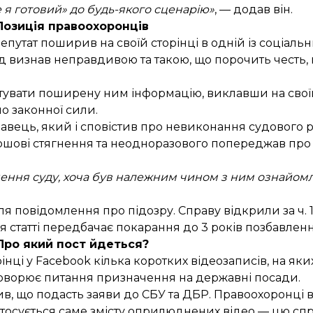
 я готовий» до будь-якого сценарію»
, — додав він.
Позиція правоохоронців
епутат поширив на своїй сторінці в одній із соціал
 визнав неправдивою та такою, що порочить честь, г
тувати поширену ним інформацію, виклавши на своїй
о законної сили.
авець, який і сповістив про невиконання судового 
ошові стягнення та неодноразового попереджав про
ення суду, хоча був належним чином з ним ознайом
я повідомлення про підозру. Справу відкрили за ч. 1
 статті передбачає покарання до 3 років позбавленн
Про який пост йдеться?
рінці у Facebook кілька коротких відеозаписів, на як
говорює питання призначення на державні посади.
ив, що подасть заяви до СБУ та ДБР. Правоохоронці 
стосується саме змісту оприлюднених відео
— цю сп