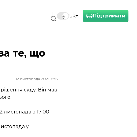
Підтримати
UK
за те, що
12 листопада 2021 15:53
рішення суду. Він мав
ього.
 листопада о 17:00
листопада у