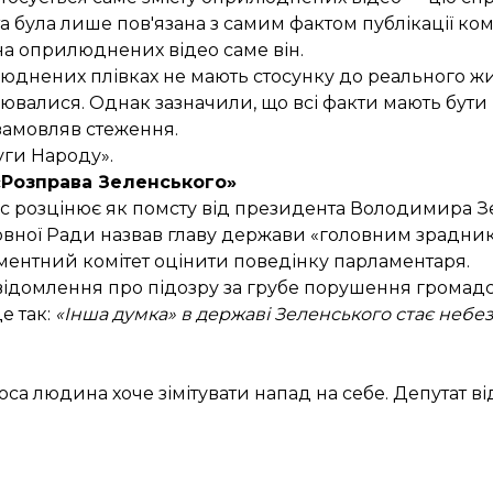
та була лише
пов'язана з самим фактом
публікації ко
на оприлюднених відео саме він
.
юднених плівках не мають стосунку до реального жит
ювалися. Однак зазначили, що всі факти мають бути 
ю замовляв стеження.
уги Народу».
«Розправа Зеленського»
с розцінює як помсту від президента Володимира З
ховної Ради назвав главу держави «головним зрадни
аментний комітет оцінити поведінку парламентаря.
ідомлення про підозру
за грубе порушення громадс
е так:
«Інша думка» в державі Зеленського стає небе
роса людина хоче зімітувати напад на себе. Депутат в