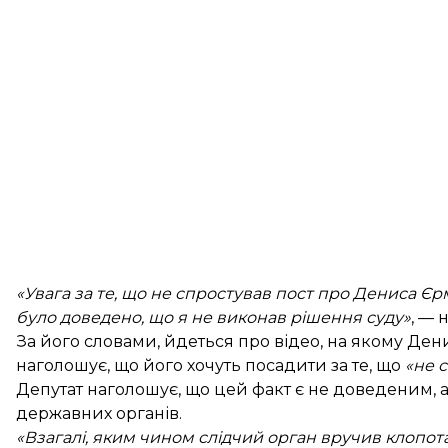
«Увага за те, що не спростував пост про Дениса Єрм
було доведено, що я не виконав рішення суду»
, — 
За його словами, йдеться про відео, на якому Ден
наголошує, що його хочуть посадити за те, що
«не 
Депутат наголошує, що цей факт є не доведеним, 
державних органів.
«Взагалі, яким чином слідчий орган вручив клопотан