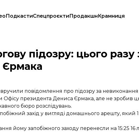
ео
Подкасти
Спецпроєкти
Продакшн
Крамниця
тував пост про Єрмака
гову підозру: цього разу 
о Єрмака
вручили повідомлення про підозру за невиконання 
 Офісу президента Дениса Єрмака, але не зробив ц
авного бюро розслідувань.
обіжний захід у вигляді домашнього арешту, який 12
ання йому запобіжного заходу перенесли на 15:25 16 