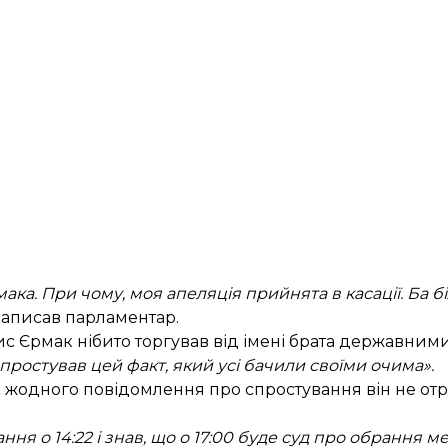
ака. При чому, моя апеляція прийнята в касації. Ба б
написав парламентар.
ис Єрмак нібито торгував від імені брата державни
спростував цей факт, який усі бачили своїми очима».
а жодного повідомлення про спростування він не от
ня о 14:22 і знав, що о 17:00 буде суд про обрання м