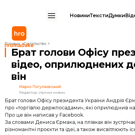
Новини
Тексти
Думки
Від
Брат голови Офісу президента визнав, що на відео, оприлюднених 
Головна
Суспільство
Брат голови Офісу през
відео, оприлюднених д
він
Марко Погуляєвський
Редактор стрічки новин
Брат голови Офісу президента України Андрія Є
про «торгівлю держпосадами», які оприлюднив нар
Про це він
написав
у Facebook.
За словами Дениса Єрмака, на плівках він зустріча
різноманітні проєкти та ідеї, а також висвітлюють і