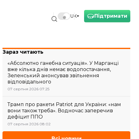
Підтримати
UK
Зараз читають
«Абсолютно ганебна ситуація». У Марганці
вже кілька днів немає водопостачання,
Зеленський анонсував звільнення
відповідального
07 серпня 2026 07:25
Трамп про ракети Patriot для України: «нам
вони також треба». Водночас заперечив
дефіцит ППО
07 серпня 2026 08:02
Всі новини