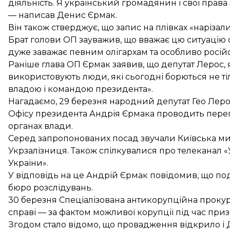
діяльність. Я український громадянин і свої права
— написав Денис Єрмак.
Він також стверджує, що запис на плівках «нарізал
Брат голови ОП зауважив, що вважає цю ситуацію
дуже заважає певним олігархам та особливо росі
Раніше глава ОП Єрмак заявив, що депутат Лерос,
використовують люди, які сьогодні борються не ті
владою і командою президента».
Нагадаємо, 29 березня народний депутат Гео Леро
Офісу президента Андрія Єрмака проводить пере
органах влади.
Серед запропонованих посад звучали Київська мит
Укрзалізниця. Також спілкувалися про телеканал 
України».
У відповідь на це Андрій Єрмак повідомив, що по
бюро розслідувань.
30 березня Спеціалізована антикорупційна проку
справі — за фактом можливої корупції під час пр
Згодом стало відомо, що
провадження відкрило
і 