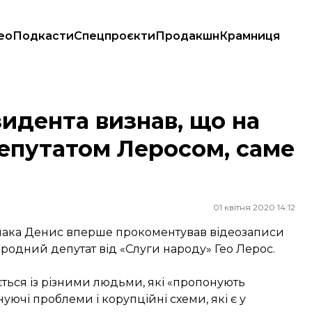
ео
Подкасти
Спецпроєкти
Продакшн
Крамниця
депутатом Леросом, саме він
идента визнав, що на
епутатом Леросом, саме
01 квітня 2020 14:12
рмака Денис вперше прокоментував відеозаписи
одний депутат від «Слуги народу» Гео Лерос.
ється із різними людьми, які «пропонують
снуючі проблеми і корупційні схеми, які є у