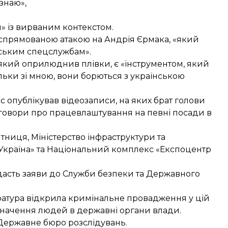
 знаю»,
и» із вирваним контекстом.
 спрямованою атакою на Андрія Єрмака, «який
йським спецслужбам».
 який оприлюднив плівки, є «
інструментом
, який
льки зі мною, вони борються з українською
с опублікував відеозаписи, на яких
брат голови
говори
про працевлаштування на певні посади в
ниця, Міністерство інфраструктури та
«Україна» та Національний комплекс «Експоцентр
дасть заяви до Служби безпеки та Державного
ратура
відкрила кримінальне провадження
у цій
изначення людей в державні органи влади.
Державне бюро розслідувань.