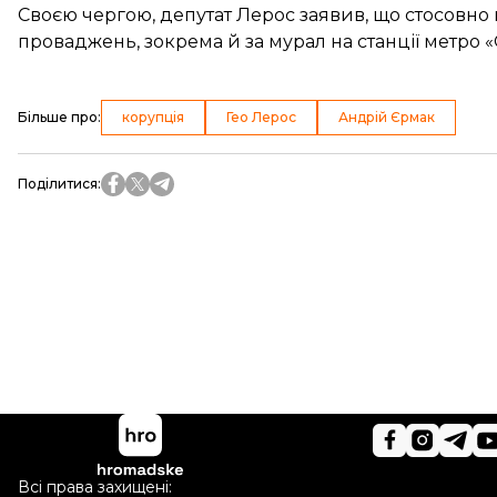
Своєю чергою, депутат Лерос заявив, що стосовно
проваджень
, зокрема й за мурал на станції метро 
Більше про
:
корупція
Гео Лерос
Андрій Єрмак
Поділитися
:
Всі права захищені: