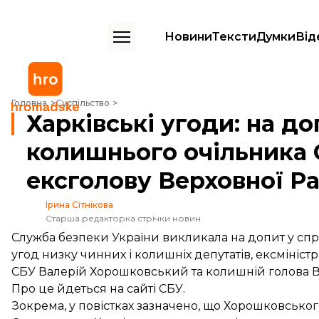
Новини
Тексти
Думки
Від
Харківські угоди: на допит викликали колишнього очільника СБУ Х
Головна
Суспільство
Харківські угоди: на д
колишнього очільника 
ексголову Верховної Р
Ірина Сітнікова
Старша редакторка стрічки новин
Служба безпеки України викликала на допит у спр
угод низку чинних і колишніх депутатів, ексмініст
СБУ Валерій Хорошковський та колишній голова 
Про це
йдеться
на сайті СБУ.
Зокрема, у повістках зазначено, що Хорошковськог