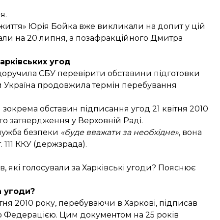
я.
 життя» Юрія Бойка
вже викликали на допит
у цій
икали на 20 липня, а позафракційного Дмитра
арківських угод
доручила
СБУ перевірити обставини підготовки
ими Україна продовжила термін перебування
зокрема обставин підписання угод 21 квітня 2010
ого затвердження у Верховній Раді.
Служба безпеки
«буде вважати за необхідне»
, вона
111 ККУ (держзрада).
в, які голосували за Харківські угоди? Пояснює
а угоди?
тня 2010 року, перебуваючи в Харкові, підписав
ою Федерацією. Цим документом на 25 років