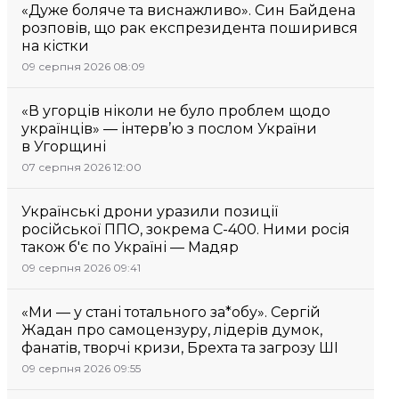
«Дуже боляче та виснажливо». Син Байдена
розповів, що рак експрезидента поширився
на кістки
09 серпня 2026 08:09
«В угорців ніколи не було проблем щодо
українців» — інтерв’ю з послом України
в Угорщині
07 серпня 2026 12:00
Українські дрони уразили позиції
російської ППО, зокрема С-400. Ними росія
також б'є по Україні — Мадяр
09 серпня 2026 09:41
«Ми — у стані тотального за*обу». Сергій
Жадан про самоцензуру, лідерів думок,
фанатів, творчі кризи, Брехта та загрозу ШІ
09 серпня 2026 09:55