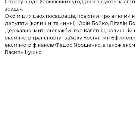
Справу щодо Харківських угод розслідують за стат
зрада».
Окрім цих двох посадовців, повістки про виклик н
депутати (колишні та чинні) Юрій Бойко, Віталій 
Державної митної служби Ігор Калєтнік, колишн
ексміністр транспорту і зв'язку Костянтин Єфимен
ексміністр фінансів Федор Ярошенко, а також ексмі
Василь Цушко.