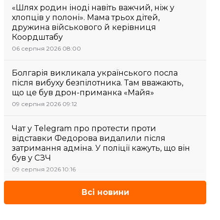
«Шлях родин іноді навіть важчий, ніж у
хлопців у полоні». Мама трьох дітей,
дружина військового й керівниця
Коордштабу
06 серпня 2026 08:00
Болгарія викликала українського посла
після вибуху безпілотника. Там вважають,
що це був дрон-приманка «Майя»
09 серпня 2026 09:12
Чат у Telegram про протести проти
відставки Федорова видалили після
затримання адміна. У поліції кажуть, що він
був у СЗЧ
09 серпня 2026 10:16
Всі новини