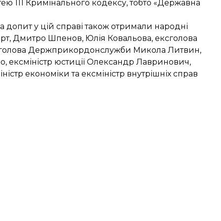
тею 111 Кримінального кодексу, тобто «Державна
а допит у цій справі також отримали народні
Борт, Дмитро Шпенов, Юлія Ковальова, ексголова
ій голова Держприкордонслужби Микола Литвин,
ко, ексміністр юстиції Олександр Лавринович,
ністр економіки та ексміністр внутрішніх справ