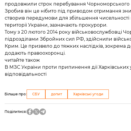
продовжили строк перебування Чорноморського ф
Зробив він це нібито під приводом отримання зн
створив передумови для збільшення чисельності в
території України, зазначають прокурори.
Тому з 20 лютого 2014 року військовослужбовці Ч
підрозділами Збройних сил РФ, здійснили військо
Крим. Це призвело до тяжких наслідків, зокрема д
додають правоохоронці.
читайте також
В МЗС України проти припинення дії Харківських 
відповідальності
Більше про
:
СБУ
допит
Харківські угоди
Поділитися
: