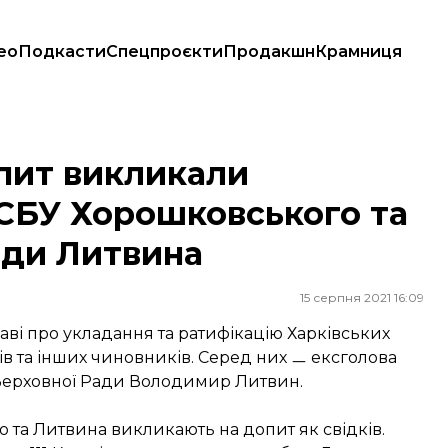
ео
Подкасти
Спецпроєкти
Продакшн
Крамниця
орошковського та ексголову Верховної Ради Литвина
опит викликали
СБУ Хорошковського та
ади Литвина
15 серпня 2021 16:09
аві про укладання та ратифікацію Харківських
рів та інших чиновників. Серед них ㅡ ексголова
Верховної Ради Володимир Литвин.
о та Литвина викликають на допит як свідків.