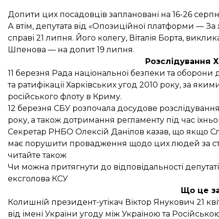
Допити цих посадовців заплановані на 16-26 серпн
А втім, депутата від «Опозиційної платформи — За
справі 21 липня. Його колегу, Віталія Борта, викл
Шпенова — на допит 19 липня.
Розслідування Х
11 березня Рада національної безпеки та оборони
та ратифікації Харківських угод 2010 року, за як
російського флоту в Криму.
12 березня СБУ
розпочала
досудове розслідування 
року, а також дотримання регламенту під час їхнь
Секретар РНБО Олексій Данілов казав, що якщо 
має порушити провадження щодо цих людей за ст. 
читайте також
Чи можна притягнути до відповідальності депутаті
ексголова КСУ
Що це з
Колишній президент-утікач Віктор Янукович 21 кві
від імені України угоду між Україною та Російськ