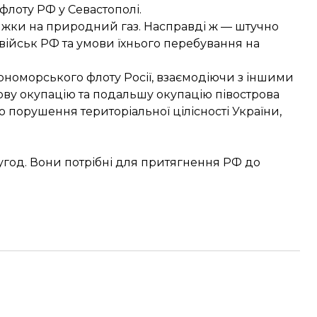
лоту РФ у Севастополі.
ижки на природний газ. Насправді ж — штучно
ійськ РФ та умови їхнього перебування на
орноморського флоту Росії, взаємодіючи з іншими
ву окупацію та подальшу окупацію півострова
о порушення територіальної цілісності України,
угод. Вони потрібні для притягнення РФ до