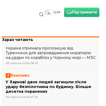
Підтримати
UK
Зараз читають
Україна отримала пропозицію від
Туреччини для запровадження мораторію
на удари по кораблях у Чорному морі — МЗС
09 серпня 2026 08:47
Важливо
У Харкові двоє людей загинули після
удару безпілотника по будинку. Більше
десятка поранених
09 серпня 2026 07:25