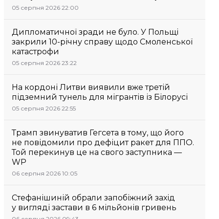
05 серпня 2026 22:00
Дипломатичної зради не було. У Польщі
закрили 10-річну справу щодо Смоленської
катастрофи
05 серпня 2026 23:22
На кордоні Литви виявили вже третій
підземний тунель для мігрантів із Білорусі
05 серпня 2026 22:55
Трамп звинуватив Гегсета в тому, що його
не повідомили про дефіцит ракет для ППО.
Той перекинув це на свого заступника —
WP
06 серпня 2026 10:05
Стефанішиній обрали запобіжний захід
у вигляді застави в 6 мільйонів гривень
06 серпня 2026 09:43