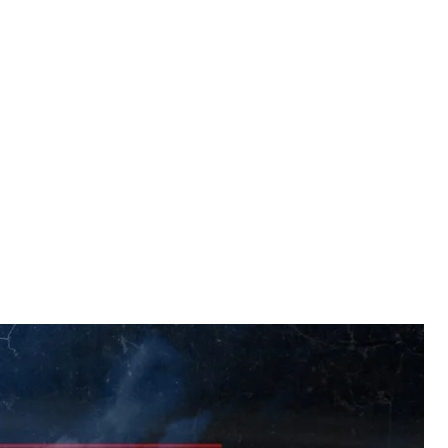
 24 листопада hromadske покаже фільм про те, як
му просторі 4City. У заході візьмуть участь
hromadske Вікторія Рощина. Приходьте дивитися
а за
посиланням
.
 Чорному морі російські військові відкрили вогонь