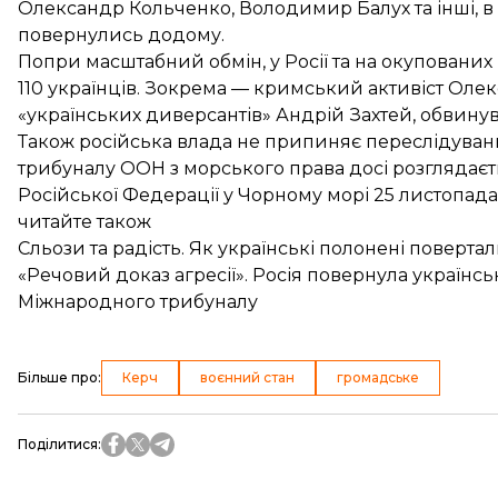
Олександр Кольченко, Володимир Балух та інші, в 
повернулись додому.
Попри масштабний обмін, у Росії та на окуповани
110 українців. Зокрема — кримський активіст Олек
«українських диверсантів» Андрій Захтей, обвин
Також російська влада не припиняє переслідуванн
трибуналу ООН з морського права досі розглядає
Російської Федерації у Чорному морі 25 листопада 
читайте також
Сльози та радість. Як українські полонені пове
«Речовий доказ агресії». Росія повернула українськ
Міжнародного трибуналу
Більше про
:
Керч
воєнний стан
громадське
Поділитися
: