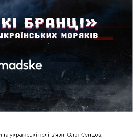
пажу. 9 місяців українців утримували у російських
 не виконувала рішення Міжнародного трибуналу
вих.
ряків, були у російських судах, говорили з
ьковополоненими. Документальна стрічка
ї 25 листопада у протоці.
та українські політв'язні Олег Сенцов,