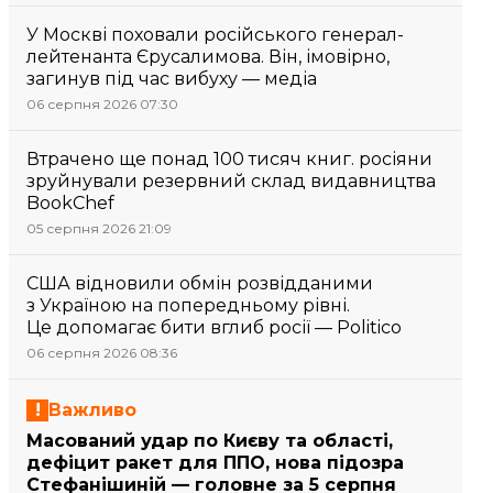
У Москві поховали російського генерал-
лейтенанта Єрусалимова. Він, імовірно,
загинув під час вибуху — медіа
06 серпня 2026 07:30
Втрачено ще понад 100 тисяч книг. росіяни
зруйнували резервний склад видавництва
BookChef
05 серпня 2026 21:09
США відновили обмін розвідданими
з Україною на попередньому рівні.
Це допомагає бити вглиб росії — Politico
06 серпня 2026 08:36
Важливо
Масований удар по Києву та області,
дефіцит ракет для ППО, нова підозра
Стефанішиній — головне за 5 серпня