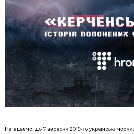
по українських катерах та захопили 24-х членів екі
тюрмах, не визнаючи їх військовополоненими. РФ
ООН з морського права негайно відпустити військо
Журналісти Hromadske поспілкувалися з рідними мо
адвокатами українців, військовими, самими війс
«Керченські бранці» — спроба реконструювати поді
Нагадаємо, що 7 вересня 2019-го українські моряки 