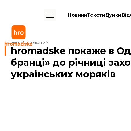
Новини
Тексти
Думки
Від
hromadske покаже в Одесі фільм «Керченські бранці» до річниці за
Головна
Суспільство
hromadske покаже в Од
бранці» до річниці зах
українських моряків