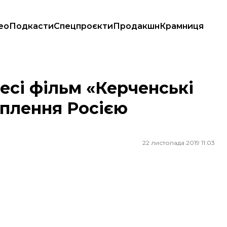
ео
Подкасти
Спецпроєкти
Продакшн
Крамниця
хоплення Росією українських моряків
есі фільм «Керченські
оплення Росією
22 листопада 2019 11:03