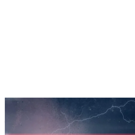
У річницю захоплення Росією українських моряків
все відбувалося. Показ відбудеться о 18:00 в місько
звільнені моряки та авторка фільму, журналістка 
та розмовляти після фільму. Зареєструватися можн
25 листопада 2018 року біля Керченської протоки у