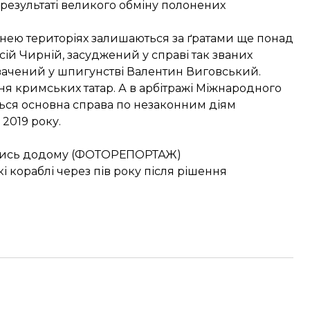
результаті
великого обміну
полонених
х нею територіях залишаються за ґратами ще понад
сій Чирній, засуджений у справі так званих
увачений у шпигунстві Валентин Виговський.
я кримських татар. А в арбітражі Міжнародного
ться основна
справа
по незаконним діям
2019 року.
ртались додому (ФОТОРЕПОРТАЖ)
і кораблі через пів року після рішення