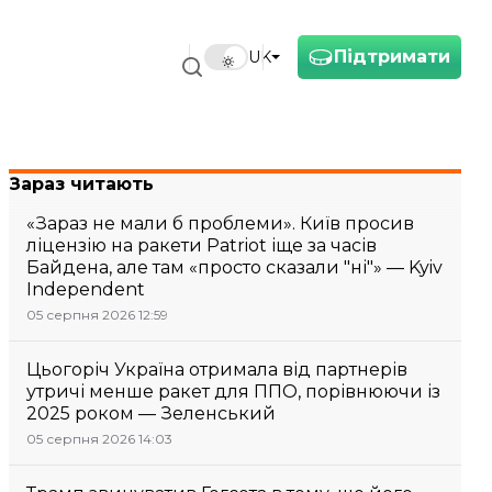
Підтримати
UK
Зараз читають
«Зараз не мали б проблеми». Київ просив
ліцензію на ракети Patriot іще за часів
Байдена, але там «просто сказали "ні"» — Kyiv
Independent
05 серпня 2026 12:59
Цьогоріч Україна отримала від партнерів
утричі менше ракет для ППО, порівнюючи із
2025 роком — Зеленський
05 серпня 2026 14:03