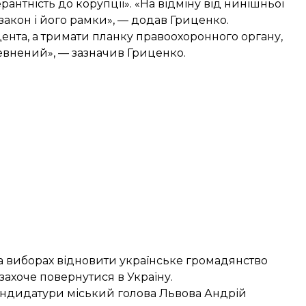
рантність до корупції». «На відміну від нинішньої
закон і його рамки», — додав Гриценко.
дента, а тримати планку правоохоронного органу,
упевнений», — зазначив Гриценко.
на виборах відновити українське громадянство
 захоче повернутися в Україну.
кандидатури міський голова Львова
Андрій