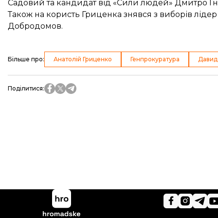
Садовий
та кандидат від «Сили людей»
Дмитро Г
Також на користь Гриценка
знявся з виборів ліде
Добродомов.
Більше про
:
Анатолій Гриценко
Генпрокуратура
Давид
Поділитися
: