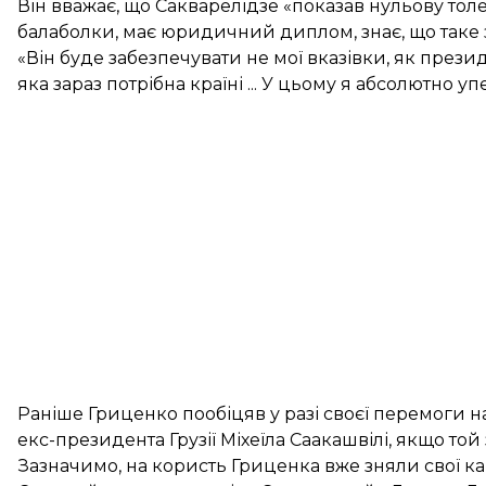
Він вважає, що Сакварелідзе «показав нульову толе
балаболки, має юридичний диплом, знає, що таке 
«Він буде забезпечувати не мої вказівки, як прези
яка зараз потрібна країні ... У цьому я абсолютно 
Раніше Гриценко пообіцяв у разі своєї перемоги 
екс-президента Грузії Міхеїла Саакашвілі
, якщо той
Зазначимо, на користь Гриценка вже зняли свої 