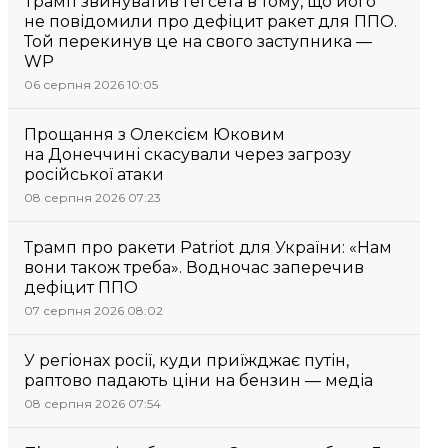
Трамп звинуватив Гегсета в тому, що його
не повідомили про дефіцит ракет для ППО.
Той перекинув це на свого заступника —
WP
06 серпня 2026 10:05
Прощання з Олексієм Юковим
на Донеччині скасували через загрозу
російської атаки
08 серпня 2026 07:23
Трамп про ракети Patriot для України: «Нам
вони також треба». Водночас заперечив
дефіцит ППО
07 серпня 2026 08:02
У регіонах росії, куди приїжджає путін,
раптово падають ціни на бензин — медіа
08 серпня 2026 07:54