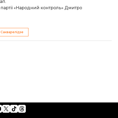
нап
.
р партії «Народний контроль»
Дмитро
 Сакварелідзе