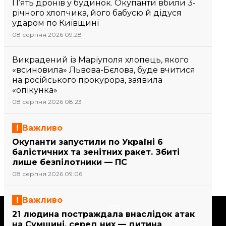
П’ять дронів у будинок. Окупанти вбили 3-
річного хлопчика, його бабусю й дідуся
ударом по Київщині
08 серпня 2026 09:28
Викрадений із Маріуполя хлопець, якого
«всиновила» Львова-Бєлова, буде вчитися
на російського прокурора, заявила
«опікунка»
08 серпня 2026 08:23
Важливо
Окупанти запустили по Україні 6
балістичних та зенітних ракет. Збиті
лише безпілотники — ПС
08 серпня 2026 09:06
Важливо
Підтримати
21 людина постраждала внаслідок атак
на Сумщині, серед них — дитина