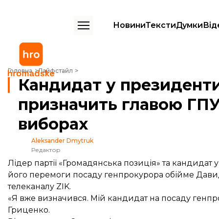
Новини
Тексти
Думки
Від
Кандидат у президенти Гриценко назвав, кого призначить главою Г
Головна
Лайфстайл
Кандидат у президенти
призначить главою ГПУ
виборах
Aleksander Dmytruk
Редактор
Лідер партії «Громадянська позиція» та кандидат 
його перемоги посаду генпрокурора обійме Давид
телеканалу ZIK.
«Я вже визначився. Мій кандидат на посаду генп
Гриценко.