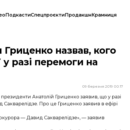
ео
Подкасти
Спецпроєкти
Продакшн
Крамниця
ПУ у разі перемоги на виборах
 Гриценко назвав, кого
 у разі перемоги на
09 березня 2019 00:17
у президенти Анатолій Гриценко заявив, що у разі
 Сакварелідзе. Про це Гриценко заявив в ефірі
рокурора — Давид Сакварелідзе», — заявив