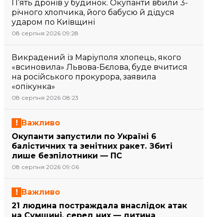
П’ять дронів у будинок. Окупанти вбили 3-
річного хлопчика, його бабусю й дідуся
ударом по Київщині
08 серпня 2026 09:28
Викрадений із Маріуполя хлопець, якого
«всиновила» Львова-Бєлова, буде вчитися
на російського прокурора, заявила
«опікунка»
08 серпня 2026 08:23
Важливо
Окупанти запустили по Україні 6
балістичних та зенітних ракет. Збиті
лише безпілотники — ПС
08 серпня 2026 09:06
Важливо
21 людина постраждала внаслідок атак
на Сумщині, серед них — дитина