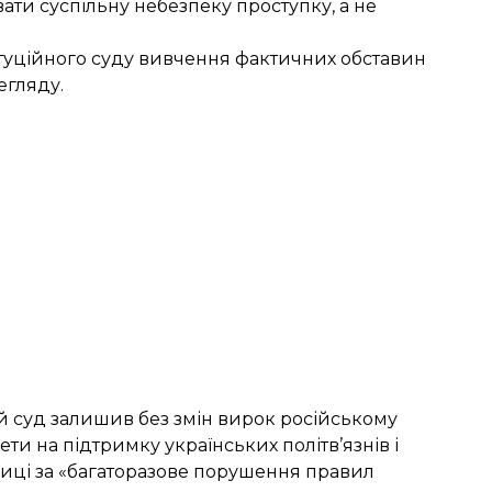
ювати суспільну небезпеку проступку, а не
титуційного суду вивчення фактичних обставин
егляду.
ий суд
залишив без змін
вирок російському
ти на підтримку українських політв’язнів і
язниці за «багаторазове порушення правил