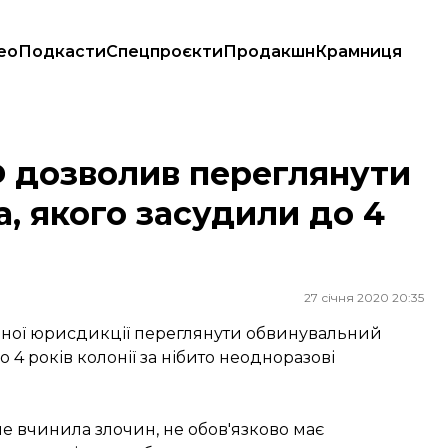
ео
Подкасти
Спецпроєкти
Продакшн
Крамниця
а, якого засудили до 4 років колонії
 дозволив переглянути
а, якого засудили до 4
27 січня 2020 20:35
льної юрисдикції переглянути обвинувальний
 4 років колонії за нібито неодноразові
е вчинила злочин, не обов'язково має