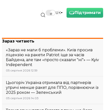
Підтримати
UK
Зараз читають
«Зараз не мали б проблеми». Київ просив
ліцензію на ракети Patriot іще за часів
Байдена, але там «просто сказали "ні"» — Kyiv
Independent
05 серпня 2026 12:59
Цьогоріч Україна отримала від партнерів
утричі менше ракет для ППО, порівнюючи із
2025 роком — Зеленський
05 серпня 2026 14:03