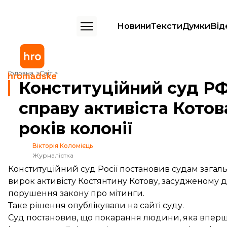
Новини
Тексти
Думки
Від
Конституційний суд РФ дозволив переглянути справу активіста Котов
Головна
Світ
Конституційний суд РФ
справу активіста Котов
років колонії
Вікторія Коломієць
Журналістка
Конституційний суд Росії постановив судам зага
вирок активісту Костянтину Котову, засудженому до
порушення закону про мітинги.
Таке рішення
опублікували
на сайті суду.
Суд постановив, що покарання людини, яка вперш