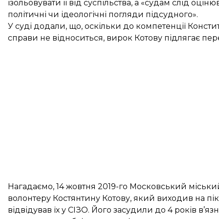
ізольовувати її від суспільства, а «судам слід оцін
політичні чи ідеологічні погляди підсудного».
У суді додали, що, оскільки до компетенції Конс
справи не відноситься, вирок Котову підлягає пер
Нагадаємо, 14 жовтня 2019-го Московський міськ
волонтеру Костянтину Котову, який виходив на піке
відвідував їх у СІЗО. Його засудили до 4 років в’