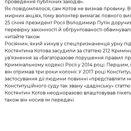
проведення публічних заходів».
Як повідомлялося, сам Котов не визнав провину. В
мирних акціях, тому волонтер вимагає повного в
25 січня президент Росії Володимир Путін доручи
перевірку законності й обґрунтованості обвинува
читайте також
Росіянин, який кинув у спецпризначенця урну під ч
Костянтина Котова засудили за статтею 212 Кримін
ув’язнення за «багаторазове порушення правил про
Кримінальному кодексі Росії у 2014 році. Першим, к
він отримав три роки колонії. У 2017 році Конститу
застосування дії людини повинні «представляти не
Конституційного суду так звану «дадінську» статтю
Костянтин Котов неодноразово влаштовував пікети н
також він носив їм передачі.