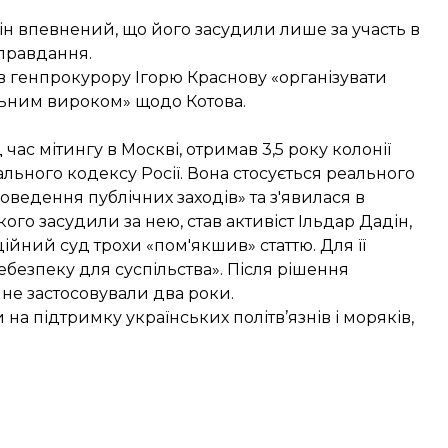
ін впевнений, що його засудили лише за участь в
иправдання.
в генпрокурору Ігорю Краснову «організувати
льним вироком» щодо Котова.
ас мітингу в Москві, отримав 3,5 року колонії
ального кодексу Росії. Вона стосується реального
ведення публічних заходів» та з'явилася в
ого засудили за нею, став активіст Ільдар Дадін,
ційний суд трохи «пом'якшив» статтю. Для її
безпеку для суспільства». Після рішення
 не застосовували два роки.
а підтримку українських політв’язнів і моряків,