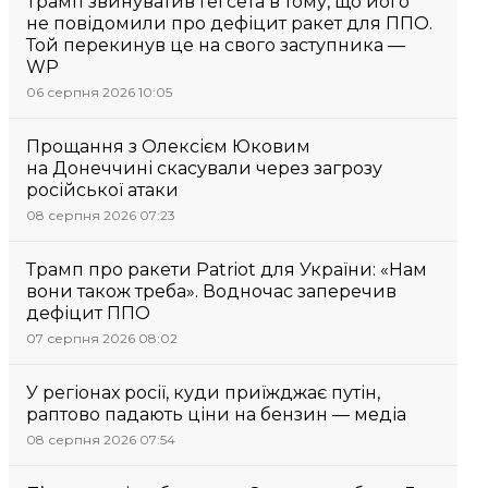
Трамп звинуватив Гегсета в тому, що його
не повідомили про дефіцит ракет для ППО.
Той перекинув це на свого заступника —
WP
06 серпня 2026 10:05
Прощання з Олексієм Юковим
на Донеччині скасували через загрозу
російської атаки
08 серпня 2026 07:23
Трамп про ракети Patriot для України: «Нам
вони також треба». Водночас заперечив
дефіцит ППО
07 серпня 2026 08:02
У регіонах росії, куди приїжджає путін,
раптово падають ціни на бензин — медіа
08 серпня 2026 07:54