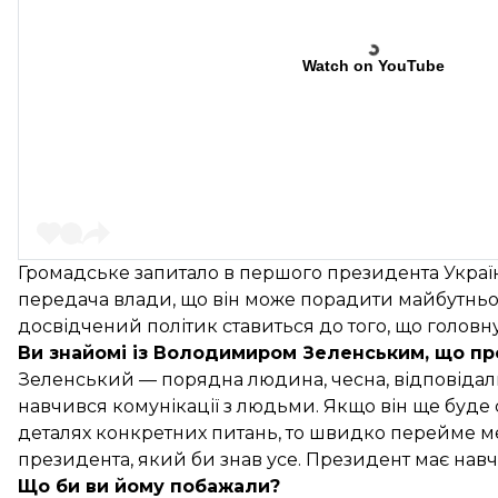
Watch on YouTube
Громадське запитало в першого президента Україн
передача влади, що він може порадити майбутнь
досвідчений політик ставиться до того, що головн
Ви знайомі із Володимиром Зеленським, що пр
Зеленський — порядна людина, чесна, відповідальна
навчився комунікації з людьми. Якщо він ще буде 
деталях конкретних питань, то швидко перейме меха
президента, який би знав усе. Президент має навчи
Що би ви йому побажали?