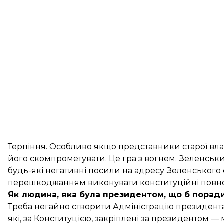
Терпіння. Особливо якщо представники старої вл
його скомпрометувати. Це гра з вогнем. Зеленськ
будь-які негативні посили на адресу Зеленського 
перешкоджанням виконувати конституційні повн
Як людина, яка була президентом, що б порад
Треба негайно створити Адміністрацію президента
які, за Конституцією, закріплені за президентом —