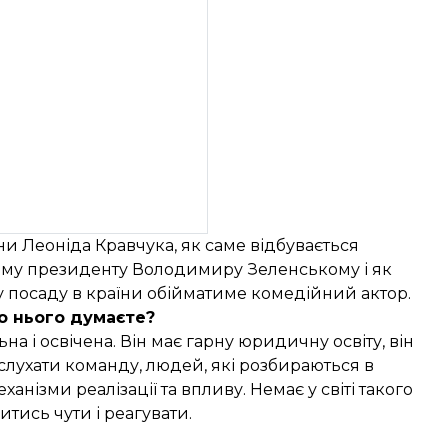
и Леоніда Кравчука, як саме відбувається
ому президенту Володимиру Зеленському і як
у посаду в країни обійматиме комедійний актор.
о нього думаєте?
 і освічена. Він має гарну юридичну освіту, він
слухати команду, людей, які розбираються в
нізми реалізації та впливу. Немає у світі такого
тись чути і реагувати.