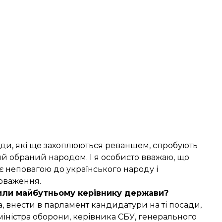
ади, які ще захоплюються реваншем, спробують
ий обраний народом. І я особисто вважаю, що
є неповагою до українського народу і
оваження.
или майбутньому керівнику держави?
, внести в парламент кандидатури на ті посади,
 міністра оборони, керівника СБУ, генерального