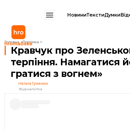
Новини
Тексти
Думки
Від
Кравчук про Зеленського: «Бажаю йому терпіння. Намагатися його
Головна
Політика
Кравчук про Зеленсько
терпіння. Намагатися 
гратися з вогнем»
Наталя Гуменюк
Журналістка