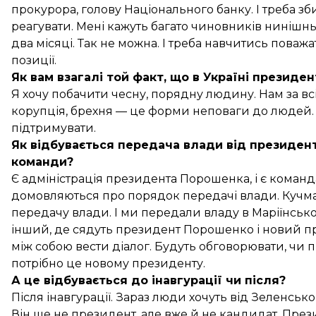
прокурора, голову Національного банку. І треба зб
реагувати. Мені кажуть багато чиновників нинішнь
два місяці. Так не можна. І треба навчитись поважа
позиції.
Як вам взагалі той факт, що в Україні президе
Я хочу побачити чесну, порядну людину. Нам за вс
корупція, брехня — це форми неповаги до людей. 
підтримувати.
Як відбувається передача влади від президен
команди?
Є адміністрація президента Порошенка, і є команд
домовляються про порядок передачі влади. Кучма
передачу влади. І ми передали владу в Маріїнсько
інший, де сядуть президент Порошенко і новий 
між собою вести діалог. Будуть обговорювати, чи 
потрібно це новому президенту.
А це відбувається до інавгурації чи після?
Після інавгурації. Зараз люди хочуть від Зеленського і
Він ще не президент, але вже й не кандидат. През