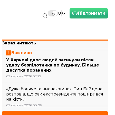
Підтримати
UK
Зараз читають
Важливо
У Харкові двоє людей загинули після
удару безпілотника по будинку. Більше
десятка поранених
09 серпня 2026 07:25
«Дуже боляче та виснажливо». Син Байдена
розповів, що рак експрезидента поширився
на кістки
09 серпня 2026 08:09