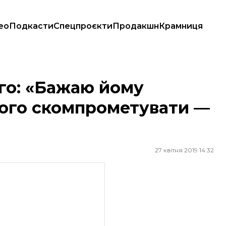
ео
Подкасти
Спецпроєкти
Продакшн
Крамниця
 скомпрометувати — гратися з вогнем»
го: «Бажаю йому
його скомпрометувати —
27 квітня 2019 14:32