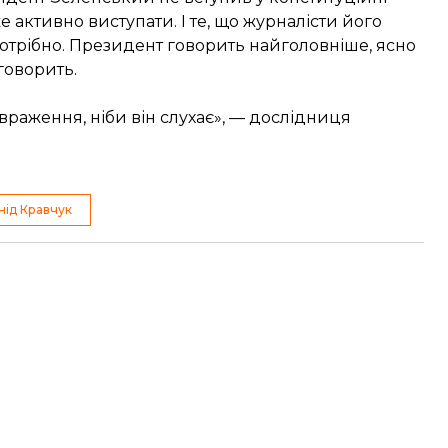
 активно виступати. І те, що журналісти його
отрібно. Президент говорить найголовніше, ясно
говорить.
раження, ніби він слухає», — дослідниця
нід Кравчук