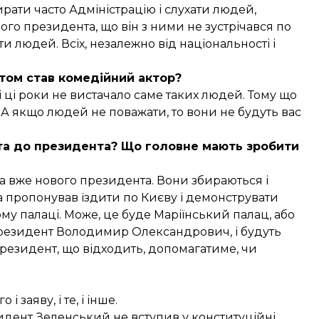
ирати часто Адміністрацію і слухати людей,
ого президента, що він з ними не зустрічався по
ти людей. Всіх, незалежно від національності і
нтом став комедійний актор?
і ці роки не вистачало саме таких людей. Тому що
А якщо людей не поважати, то вони не будуть вас
та до президента? Що головне мають зробити
а вже нового президента. Вони збираються і
 пропонував їздити по Києву і демонструвати
му палаці. Може, це буде Маріїнський палац, або
президент Володимир Олександрович, і будуть
президент, що відходить, допомагатиме, чи
 заяву, і те, і інше.
идент Зеленський не вступив у конституційні