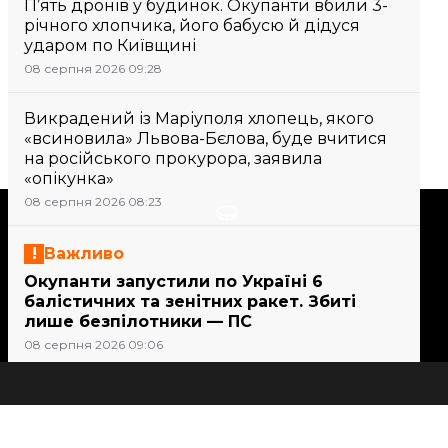
П’ять дронів у будинок. Окупанти вбили 3-
річного хлопчика, його бабусю й дідуся
ударом по Київщині
08 серпня 2026 09:28
Викрадений із Маріуполя хлопець, якого
«всиновила» Львова-Бєлова, буде вчитися
на російського прокурора, заявила
«опікунка»
08 серпня 2026 08:23
Підтримати
Важливо
Підтримай hromadske.
Окупанти запустили по Україні 6
балістичних та зенітних ракет. Збиті
Ми працюємо для тебе та
лише безпілотники — ПС
завдяки тобі. Будь нашим
08 серпня 2026 09:06
другом
Важливо
21 людина постраждала внаслідок атак
Всі новини
на Сумщині, серед них — дитина