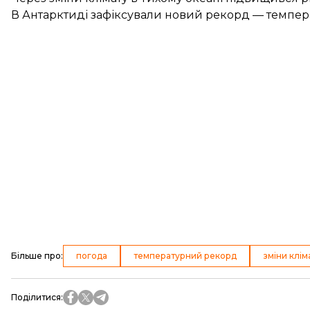
В Антарктиді зафіксували новий рекорд — темпер
Більше про
:
погода
температурний рекорд
зміни клім
Поділитися
: