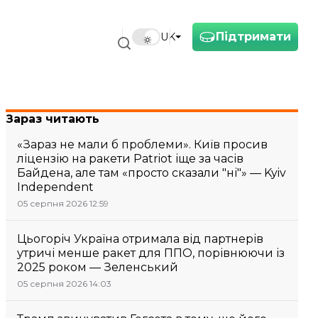
Підтримати
UK
Зараз читають
«Зараз не мали б проблеми». Київ просив
ліцензію на ракети Patriot іще за часів
Байдена, але там «просто сказали "ні"» — Kyiv
Independent
05 серпня 2026 12:59
Цьогоріч Україна отримала від партнерів
утричі менше ракет для ППО, порівнюючи із
2025 роком — Зеленський
05 серпня 2026 14:03