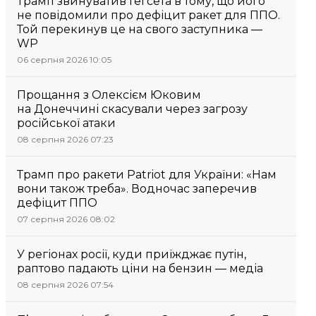
Трамп звинуватив Гегсета в тому, що його
не повідомили про дефіцит ракет для ППО.
Той перекинув це на свого заступника —
WP
06 серпня 2026 10:05
Прощання з Олексієм Юковим
на Донеччині скасували через загрозу
російської атаки
08 серпня 2026 07:23
Трамп про ракети Patriot для України: «Нам
вони також треба». Водночас заперечив
дефіцит ППО
07 серпня 2026 08:02
У регіонах росії, куди приїжджає путін,
раптово падають ціни на бензин — медіа
08 серпня 2026 07:54