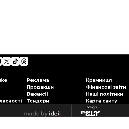
ske
Реклама
Крамниця
Продакшн
Фінансові звіти
Вакансії
Наші політики
ласності
Тендери
Карта сайту
Design
elt
ideil