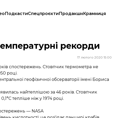
ео
Подкасти
Спецпроєкти
Продакшн
Крамниця
 температурні рекорди
17 лютого 2020 15:00
 років спостережень. Стовпчик термометра не
50 році.
нтральної геофізичної обсерваторії імені Бориса
иявилась найтеплішою за 46 років. Стовпчик
,1°С тепліше ніж у 1974 році.
спостережень — NASA
вень кислотності: це роз'їдає панцирі крабів