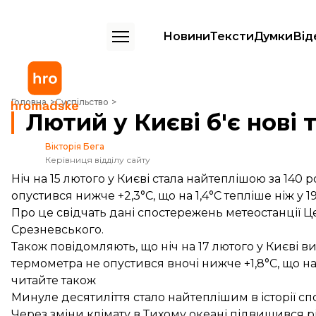
Новини
Тексти
Думки
Від
Лютий у Києві б'є нові температурні рекорди
Головна
Суспільство
Лютий у Києві б'є нові
Вікторія Бега
Керівниця відділу сайту
Ніч на 15 лютого у Києві стала найтеплішою за 140
опустився нижче +2,3°С, що на 1,4°С тепліше ніж у 19
Про це
свідчать
дані спостережень метеостанції Це
Срезневського.
Також повідомляють, що ніч на 17 лютого у Києві в
термометра не опустився вночі нижче +1,8°С, що на 0
читайте також
Минуле десятиліття стало найтеплішим в історії 
Через зміни клімату в Тихому океані підвищився рі