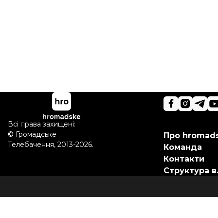
Всі права захищені:
©
Громадське
Про hromad
Телебачення
,
2013-2026.
Команда
Контакти
Структура в