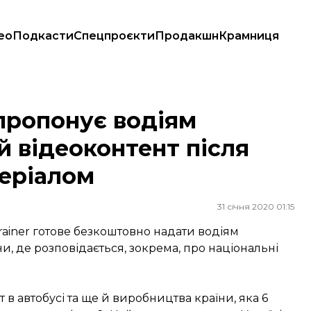
ео
Подкасти
Спецпроєкти
Продакшн
Крамниця
еоконтент після випадку з російським серіалом
 пропонує водіям
й відеоконтент після
серіалом
31 січня 2020 01:15
iner готове безкоштовно надати водіям
їни, де розповідається, зокрема, про національні
в автобусі та ще й виробництва країни, яка 6