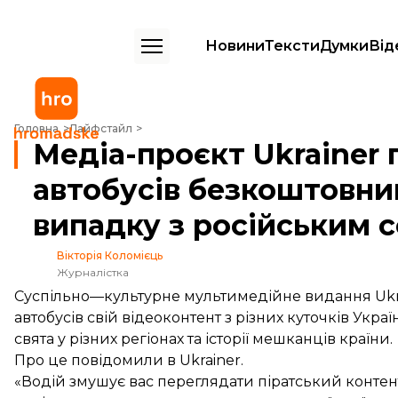
Новини
Тексти
Думки
Від
Медіа-проєкт Ukrainer пропонує водіям автобусів безкоштовний від
Головна
Лайфстайл
Медіа-проєкт Ukrainer
автобусів безкоштовни
випадку з російським 
Вікторія Коломієць
Журналістка
Суспільно—культурне мультимедійне видання Ukra
автобусів свій відеоконтент з різних куточків Укра
свята у різних регіонах та історії мешканців країни.
Про це
повідомили
в Ukrainer.
«Водій змушує вас переглядати піратський контент 