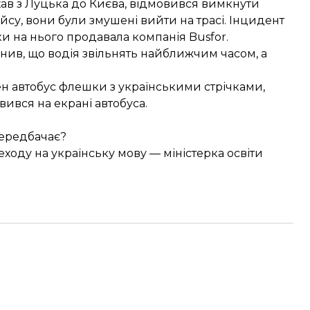
хав з Луцька до Києва,
відмовився вимкнути
су, вони були змушені вийти на трасі. Інцидент
тки на нього продавала компанія Busfor.
нив, що водія звільнять найближчим часом, а
жен автобус флешки з українськими стрічками,
вився на екрані автобуса.
передбачає?
ходу на українську мову — міністерка освіти