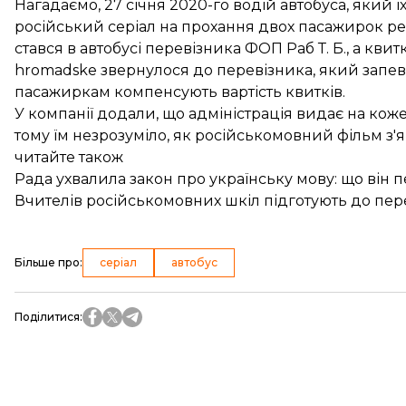
Нагадаємо, 27 січня 2020-го водій автобуса, який ї
російський серіал
на прохання двох пасажирок рей
стався в автобусі перевізника ФОП Раб Т. Б., а кви
hromadske звернулося до перевізника, який запев
пасажиркам компенсують вартість квитків.
У компанії
додали
, що адміністрація видає на ко
тому їм незрозуміло, як російськомовний фільм з'я
читайте також
Рада ухвалила закон про українську мову: що він 
Вчителів російськомовних шкіл підготують до пере
Більше про
:
серіал
автобус
Поділитися
: