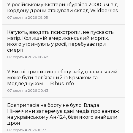
У російському Єкатеринбурзі за 2000 км від
кордону дрони атакували склад Wildberries
07 серпня 2026 09:05
Катують, вводять психотропи, не пускають
матір. Колишній американський морпіх,
якого утримують у росії, перебуває при
смерті
07 серпня 2026 08:48
У Києві припинив роботу забудовник, який
може бути пов’язаний із Єрмаком та
Медведчуком — Bihus.Info
07 серпня 2026 00:43
Боєприпасів на борту не було. Влада
Німеччини заперечує дані медіа про вантаж
на українському Ан-124, біля якого знайшли
дрон
07 серпня 2026 10:33