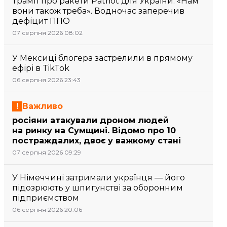
Трамп про ракети Patriot для України: «Нам
вони також треба». Водночас заперечив
дефіцит ППО
07 серпня 2026 08:02
У Мексиці блогера застрелили в прямому
ефірі в TikTok
06 серпня 2026 23:43
Важливо
росіяни атакували дроном людей
на ринку на Сумщині. Відомо про 10
постраждалих, двоє у важкому стані
07 серпня 2026 09:29
У Німеччині затримали українця — його
підозрюють у шпигунстві за оборонним
підприємством
06 серпня 2026 20:06