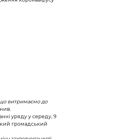
 що витримаємо до
нив.
нні уряду у середу, 9
ський громадський
іку захворюваності,