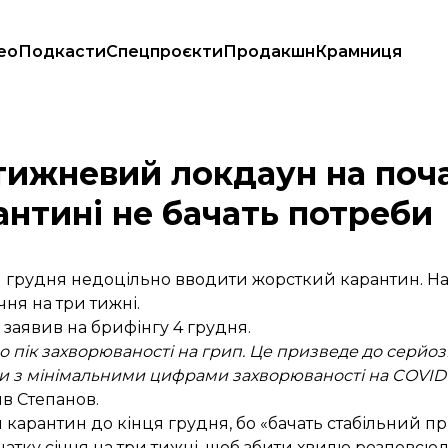
ео
Подкасти
Спецпроєкти
Продакшн
Крамниця
 жорсткому карантині не бачать потреби
ижневий локдаун на поча
антині не бачать потреби
ця грудня недоцільно вводити жорсткий карантин. На
ня на три тижні.
в
заявив
на брифінгу 4 грудня.
емо пік захворюваності на грип. Це призведе до серй
ти з мінімальними цифрами захворюваності на COVID-
ив Степанов.
арантин до кінця грудня, бо «бачать стабільний пр
початку січня на три тижні, щоб збити хвилю розповс