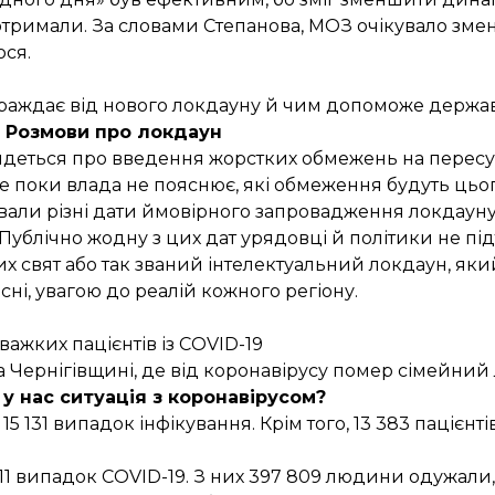
тримали. За словами Степанова, МОЗ очікувало зме
ося.
страждає від нового локдауну й чим допоможе держа
Розмови про локдаун
 йдеться про введення жорстких обмежень на пересу
е поки влада не пояснює, які обмеження будуть цьог
ивали
різні
дати
ймовірного запровадження локдауну
 Публічно жодну з цих дат урядовці й політики не пі
х свят
або
так званий інтелектуальний локдаун
, яки
ні, увагою до реалій кожного регіону.
ажких пацієнтів із COVID-19
а Чернігівщині, де від коронавірусу помер сімейний 
а у нас ситуація з коронавірусом?
15 131 випадок інфікування. Крім того, 13 383 пацієнт
8911 випадок COVID-19. З них 397 809 людини одужали,