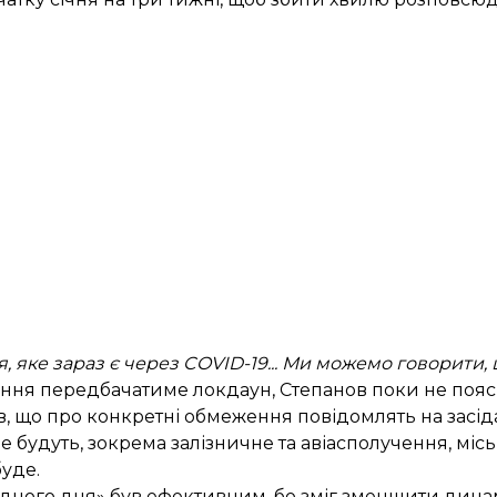
 яке зараз є через COVID-19... Ми можемо говорити,
ження передбачатиме локдаун, Степанов поки не пояс
в
, що про конкретні обмеження повідомлять на засіда
е будуть, зокрема залізничне та авіасполучення, мі
уде.
ідного дня» був ефективним, бо зміг зменшити динам