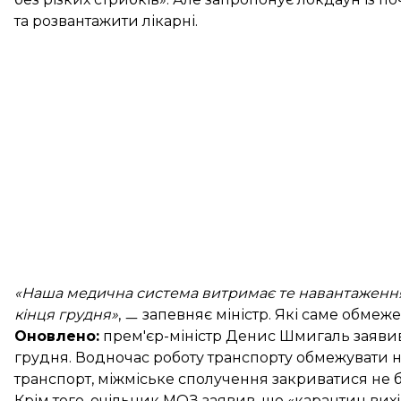
та розвантажити лікарні.
«Наша медична система витримає те навантаження,
кінця грудня»
, ㅡ запевняє міністр. Які саме обме
Оновлено:
прем'єр-міністр Денис Шмигаль
заяви
грудня. Водночас роботу транспорту обмежувати н
транспорт, міжміське сполучення закриватися не б
Крім того, очільник МОЗ заявив, що «карантин вих