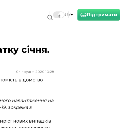
Підтримати
UK
тку січня.
04 грудня 2020 10:28
томість відомство
озного навантаження на
19, зокрема з
иріст нових випадків
юдження коронавірусу