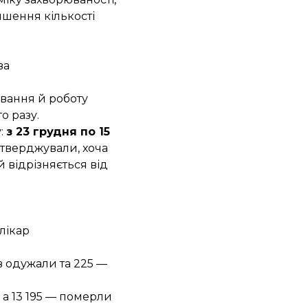
ншення кількості
ва
вання й роботу
о разу.
:
з 23 грудня по 15
дтверджували, хоча
й відрізняється від
лікар
ів одужали та 225 —
 а 13 195 — померли