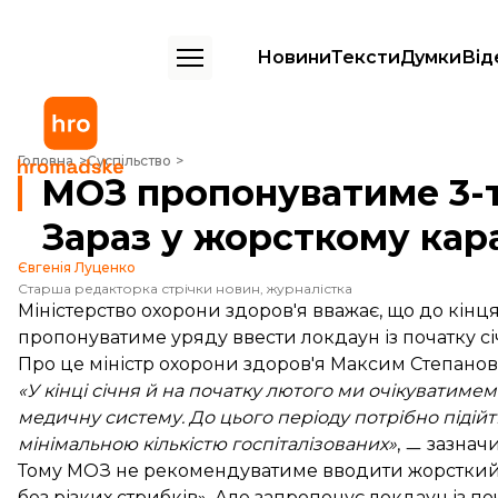
Новини
Тексти
Думки
Від
МОЗ пропонуватиме 3-тижневий локдаун на початку січня. Зараз у
Головна
Суспільство
МОЗ пропонуватиме 3-т
Зараз у жорсткому кар
Євгенія Луценко
Старша редакторка стрічки новин, журналістка
Міністерство охорони здоров'я вважає, що до кін
пропонуватиме уряду ввести локдаун із початку січ
Про це міністр охорони здоров'я Максим Степано
«У кінці січня й на початку лютого ми очікуватим
медичну систему. До цього періоду потрібно підій
мінімальною кількістю госпіталізованих»
, ㅡ зазнач
Тому МОЗ не рекомендуватиме вводити жорсткий к
без різких стрибків». Але запропонує локдаун із 