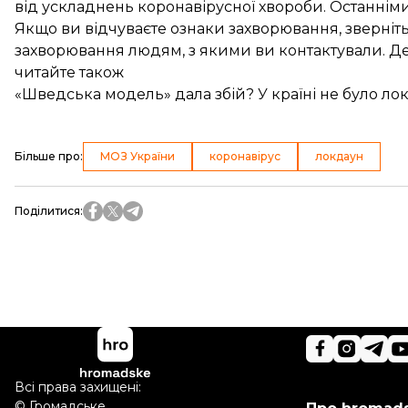
від ускладнень коронавірусної хвороби. Останнім
Якщо ви відчуваєте ознаки захворювання, зверніть
захворювання людям, з якими ви контактували. Де
читайте також
«Шведська модель» дала збій? У країні не було локд
Більше про
:
МОЗ України
коронавірус
локдаун
Поділитися
:
Всі права захищені:
©
Громадське