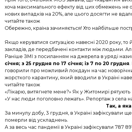
хоча максимального ефекту від цих обмежень не о
нових випадків на 20%, але цього досягти не вдал
читайте також
Обережно, країна зачиняється! Хто найбільше по
Якщо керуватися ситуацією навесні 2020 року, то
закладів, де передбачені контакти між людьми. Ал
Раніше ЗМІ з посиланням на джерела в уряді наз
січня; з 25 грудня по 17 січня; із 7 по 20 грудня
.
говорили про
можливий локдаун на час новорічни
жорсткого карантину, який вводили в Україні навес
читайте також
«Лікарю, витягнете мене?» Як у Житомирі рятують в
«У нас люди поголовно лежать». Репортаж з села н
Так, а як
За минулу добу, 3 грудня, в Україні
зафіксували
ще 
померли від ускладнень.
А за весь час пандемії в Україні зафіксували 787 