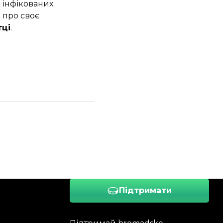
ч
інфікованих.
 про своє
тці
.
Підтримати