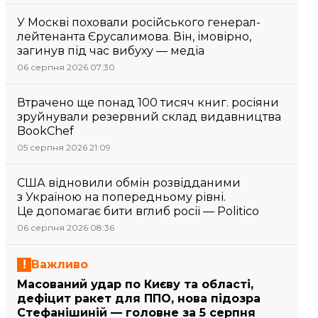
У Москві поховали російського генерал-
лейтенанта Єрусалимова. Він, імовірно,
загинув під час вибуху — медіа
06 серпня 2026 07:30
Втрачено ще понад 100 тисяч книг. росіяни
зруйнували резервний склад видавництва
BookChef
05 серпня 2026 21:09
США відновили обмін розвідданими
з Україною на попередньому рівні.
Це допомагає бити вглиб росії — Politico
06 серпня 2026 08:36
Важливо
Масований удар по Києву та області,
дефіцит ракет для ППО, нова підозра
Стефанішиній — головне за 5 серпня