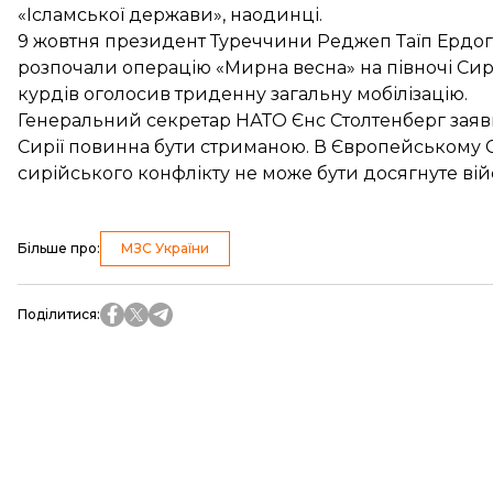
«Ісламської держави», наодинці.
9 жовтня президент Туреччини Реджеп Таїп Ердог
розпочали операцію
«Мирна весна» на півночі Сир
курдів оголосив триденну загальну мобілізацію.
Генеральний секретар НАТО Єнс Столтенберг заяв
Сирії
повинна бути стриманою
. В Європейському 
сирійського конфлікту не може бути досягнуте ві
Більше про
:
МЗС України
Поділитися
: