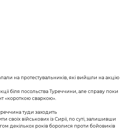
апали на протестувальників
, які вийшли на акцію
кції біля посольства Туреччини, але
справу поки
нт «короткою сваркою».
Туреччина туди заходить
 своїх військових із Сирії, по суті, залишивши
гом декількох років боролися проти бойовиків