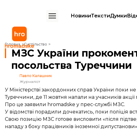
Новини
Тексти
Думки
Від
МЗС України прокоментувало сутички біля посольства Туреччини
Головна
Суспільство
МЗС України прокомент
посольства Туреччини
Павло Калашник
Журналіст
У Міністерстві закордонних справ України поки не 
Туреччини, де 11 жовтня напали на учасників акції 
Про це заявили hromadske у прес-службі МЗС.
У відомстві порадили дочекатись, поки поліція вс
Свою позицію МЗС готове висловити «після підт
нападу з боку працівників іноземної дипустанови»