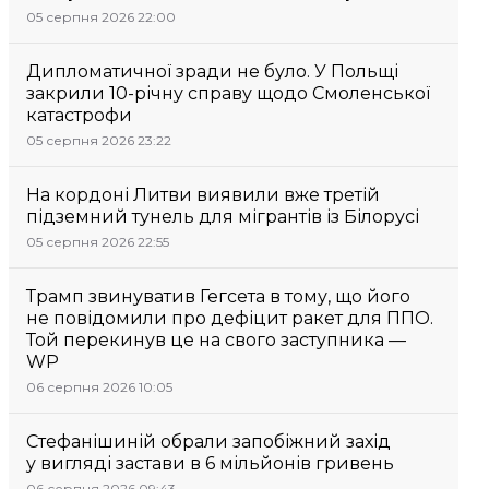
05 серпня 2026 22:00
Дипломатичної зради не було. У Польщі
закрили 10-річну справу щодо Смоленської
катастрофи
05 серпня 2026 23:22
На кордоні Литви виявили вже третій
підземний тунель для мігрантів із Білорусі
05 серпня 2026 22:55
Трамп звинуватив Гегсета в тому, що його
не повідомили про дефіцит ракет для ППО.
Той перекинув це на свого заступника —
WP
06 серпня 2026 10:05
Стефанішиній обрали запобіжний захід
у вигляді застави в 6 мільйонів гривень
06 серпня 2026 09:43