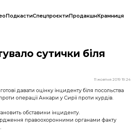
ео
Подкасти
Спецпроєкти
Продакшн
Крамниця
увало сутички біля
11 жовтня 2019 19:24
готові давати оцінку інциденту біля посольства
проти операції Анкари у Сирії проти курдів.
тановить обставини інциденту.
вердження правоохоронними органами факту
.