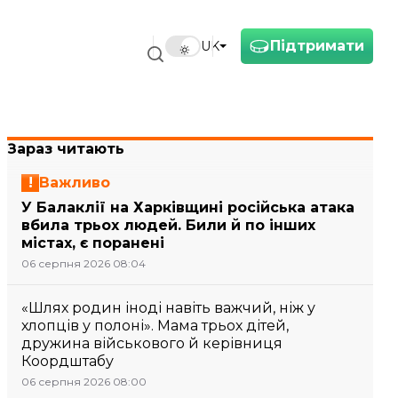
Підтримати
UK
Зараз читають
Важливо
У Балаклії на Харківщині російська атака
вбила трьох людей. Били й по інших
містах, є поранені
06 серпня 2026 08:04
«Шлях родин іноді навіть важчий, ніж у
хлопців у полоні». Мама трьох дітей,
дружина військового й керівниця
Коордштабу
06 серпня 2026 08:00