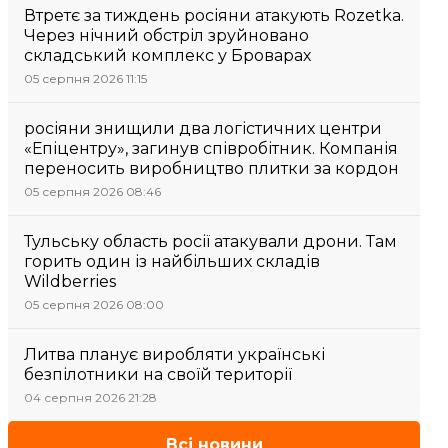
Втретє за тиждень росіяни атакують Rozetka.
Через нічний обстріл зруйновано
складський комплекс у Броварах
05 серпня 2026 11:15
росіяни знищили два логістичних центри
«Епіцентру», загинув співробітник. Компанія
переносить виробництво плитки за кордон
05 серпня 2026 08:46
Тульську область росії атакували дрони. Там
горить один із найбільших складів
Wildberries
05 серпня 2026 08:00
Литва планує виробляти українські
безпілотники на своїй території
04 серпня 2026 21:28
Всі новини