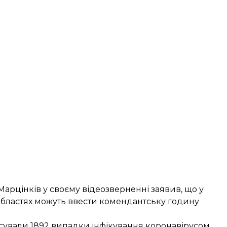
Марцінків у своєму відеозверненні
заявив
, що у
 областях можуть ввести комендантську годину
ксували 1892 випадки інфікування коронавірусом.