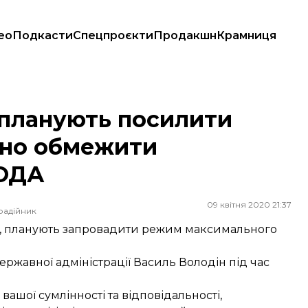
ео
Подкасти
Спецпроєкти
Продакшн
Крамниця
но обмежити пересування — голова ОДА
і планують посилити
ьно обмежити
 ОДА
09 квітня 2020 21:37
радійник
вітня, планують запровадити режим максимального
державної адміністрації Василь Володін під час
 вашої сумлінності та відповідальності,