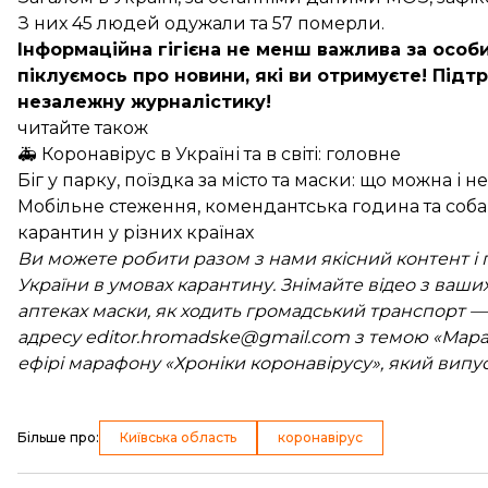
З них 45 людей одужали та 57 померли.
Інформаційна гігієна не менш важлива за особи
піклуємось про новини, які ви отримуєте!
Підтр
незалежну журналістику!
читайте також
🚑 Коронавірус в Україні та в світі: головне
Біг у парку, поїздка за місто та маски: що можна і
Мобільне стеження, комендантська година та собак
карантин у різних країнах
Ви можете робити разом з нами якісний контент і п
України в умовах карантину. Знімайте відео з ваших 
аптеках маски, як ходить громадський транспорт —
адресу editor.hromadske@gmail.com з темою «Мар
ефірі марафону «Хроніки коронавірусу», який випуск
Більше про
:
Київська область
коронавірус