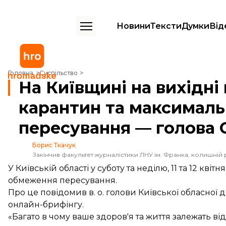
Новини
Тексти
Думки
Від
На Київщині на вихідні планують посилити карантин та максималь
Головна
Суспільство
На Київщині на вихідн
карантин та максимал
пересування — голова
Борис Ткачук
Закінчив факультет журналістики ЛНУ ім. Франка, колишній 
У Київській області у суботу та неділю, 11 та 12 к
обмеження пересування.
Про це повідомив в. о. голови Київської обласної 
онлайн-брифінгу.
«Багато в чому ваше здоров'я та життя залежать від