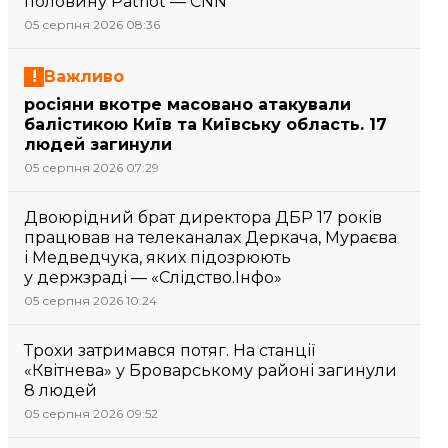
половину Patriot — CNN
05 серпня 2026 08:36
Важливо
росіяни вкотре масовано атакували
балістикою Київ та Київську область. 17
людей загинули
05 серпня 2026 07:29
Двоюрідний брат директора ДБР 17 років
працював на телеканалах Деркача, Мураєва
і Медведчука, яких підозрюють
у держзраді — «Слідство.Інфо»
05 серпня 2026 10:24
Трохи затримався потяг. На станції
«Квітнева» у Броварському районі загинули
8 людей
05 серпня 2026 09:52