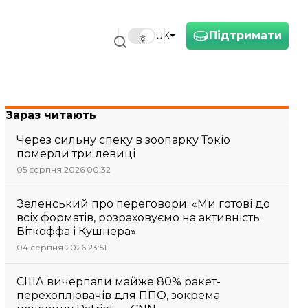
Підтримати
UK
Зараз читають
Через сильну спеку в зоопарку Токіо
померли три левиці
05 серпня 2026 00:32
Зеленський про переговори: «Ми готові до
всіх форматів, розраховуємо на активність
Віткоффа і Кушнера»
04 серпня 2026 23:51
США вичерпали майже 80% ракет-
перехоплювачів для ППО, зокрема