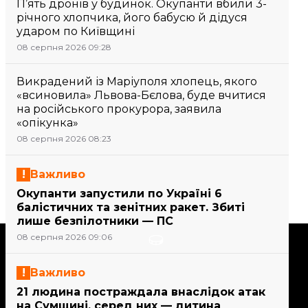
П’ять дронів у будинок. Окупанти вбили 3-
річного хлопчика, його бабусю й дідуся
ударом по Київщині
08 серпня 2026 09:28
Викрадений із Маріуполя хлопець, якого
«всиновила» Львова-Бєлова, буде вчитися
на російського прокурора, заявила
«опікунка»
08 серпня 2026 08:23
Важливо
Окупанти запустили по Україні 6
балістичних та зенітних ракет. Збиті
лише безпілотники — ПС
08 серпня 2026 09:06
Підтримати
Важливо
Підтримай hromadske.
21 людина постраждала внаслідок атак
Ми працюємо для тебе та
на Сумщині, серед них — дитина