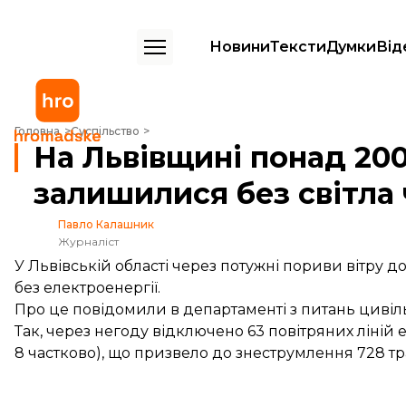
Новини
Тексти
Думки
Від
На Львівщині понад 200 населених пунктів залишилися без світла 
Головна
Суспільство
На Львівщині понад 200
залишилися без світла
Павло Калашник
Журналіст
У Львівській області через потужні пориви вітру 
без електроенергії.
Про це
повідомили
в департаменті з питань цивіл
Так, через негоду відключено 63 повітряних ліній 
8 частково), що призвело до знеструмлення 728 тр