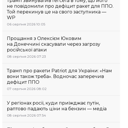
Трамп звинуватив Гегсета в тому, що його
не повідомили про дефіцит ракет для ППО.
Той перекинув це на свого заступника —
WP
06 серпня 2026 10:05
Прощання з Олексієм Юковим
на Донеччині скасували через загрозу
російської атаки
08 серпня 2026 07:23
Трамп про ракети Patriot для України: «Нам
вони також треба». Водночас заперечив
дефіцит ППО
07 серпня 2026 08:02
У регіонах росії, куди приїжджає путін,
раптово падають ціни на бензин — медіа
08 серпня 2026 07:54