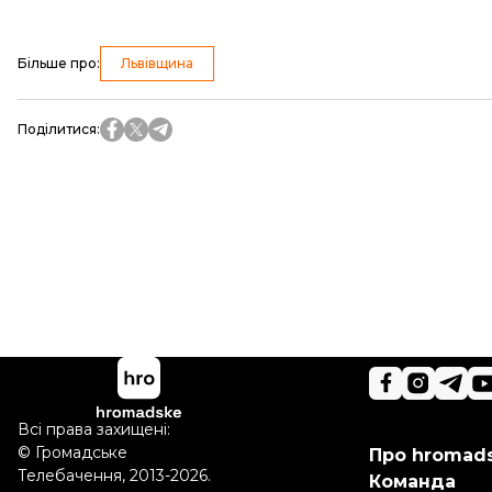
Більше про
:
Львівщина
Поділитися
:
Всі права захищені:
©
Громадське
Про hromad
Телебачення
,
2013-2026.
Команда