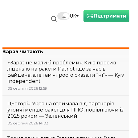
Підтримати
UK
Зараз читають
«Зараз не мали б проблеми». Київ просив
ліцензію на ракети Patriot іще за часів
Байдена, але там «просто сказали "ні"» — Kyiv
Independent
05 серпня 2026 12:59
Цьогоріч Україна отримала від партнерів
утричі менше ракет для ППО, порівнюючи із
2025 роком — Зеленський
05 серпня 2026 14:03