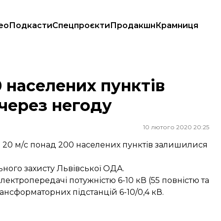
ео
Подкасти
Спецпроєкти
Продакшн
Крамниця
через негоду
 населених пунктів
 через негоду
10 лютого 2020 20:25
до 20 м/с понад 200 населених пунктів залишилися
ьного захисту Львівської ОДА.
електропередачі потужністю 6-10 кВ (55 повністю та
ансформаторних підстанцій 6-10/0,4 кВ.