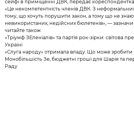
сейфі в приміщенні ДВК, передає кореспондентка
«Це некомпетентність членів ДВК. З неформальних
тому, що хочуть порушити закон, а тому що не зна
невикористаних, недійсних бюлетенів», — зазначив
читайте також
«Тріумф ЗЕленіалів» та партія рок-зірки: світова 
Україні
«Слуга народу» отримала владу. Що може зробити па
Монобільшість Зе, бюджетні гроші для Шарія та п
Раду