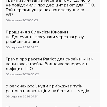
Трамп звинуватив Гегсета в тому, що його
не повідомили про дефіцит ракет для ППО.
Той перекинув це на свого заступника —
WP
06 серпня 2026 10:05
Прощання з Олексієм Юковим
на Донеччині скасували через загрозу
російської атаки
08 серпня 2026 07:23
Трамп про ракети Patriot для України: «Нам
вони також треба». Водночас заперечив
дефіцит ППО
07 серпня 2026 08:02
У регіонах росії, куди приїжджає путін,
раптово падають ціни на бензин — медіа
08 серпня 2026 07:54