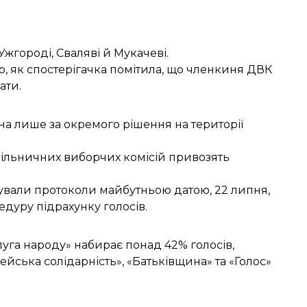
жгороді, Сваляві й Мукачеві.
го, як спостерігачка помітила, що членкиня ДВК
ати.
на лише за окремого рішення на території
дільничних виборчих комісій привозять
ували протоколи майбутньою датою, 22 липня,
дуру підрахунку голосів.
Слуга народу»
набирає понад 42% голосів
,
йська солідарність», «Батьківщина» та «Голос»