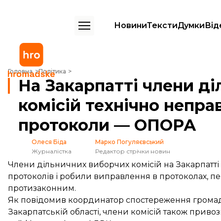
Новини
Тексти
Думки
Від
На Закарпатті члени дільничних виборчих комісій технічно непр
Головна
Політика
На Закарпатті члени д
комісій технічно непр
протоколи — ОПОРА
Олеся Біда
Марко Погуляєвський
Журналістка
Редактор стрічки новин
Члени дільничних виборчих комісій на Закарпатті
протоколів і робили виправлення в протоколах, п
протизаконним.
Як повідомив координатор спостереження громад
Закарпатській області, члени комісій також привоз