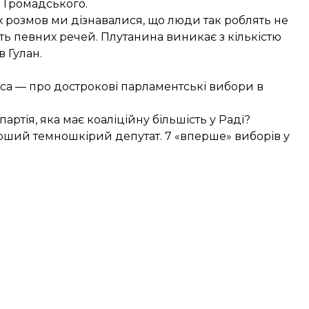
 Громадського.
 розмов ми дізнавалися, що люди так роблять не
ють певних речей. Плутанина виникає з кількістю
 Гулан.
преса — про дострокові парламентські вибори в
ртія, яка має коаліційну більшість у Раді?
ерший темношкірий депутат. 7 «вперше» виборів у