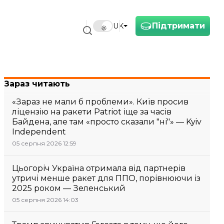
Підтримати
UK
Зараз читають
«Зараз не мали б проблеми». Київ просив
ліцензію на ракети Patriot іще за часів
Байдена, але там «просто сказали "ні"» — Kyiv
Independent
05 серпня 2026 12:59
Цьогоріч Україна отримала від партнерів
утричі менше ракет для ППО, порівнюючи із
2025 роком — Зеленський
05 серпня 2026 14:03