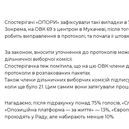
Спостерігачі «ОПОРИ» зафіксували такі випадки в У
Зокрема, на ОВК 69 з центром в Мукачеві, після то
робить виправлення в протоколі, та почала її штовх
За законом, вносити уточнення до протоколів мож
дільничної виборчої комісії.
Спостерігачка теж помітила, що на цю ОВК члени 
протоколи в розпакованих пакетах.
Також члени дільничних виборчих комісій підпис
коли ще було 21. Цим самим вони затягували проце
Нагадаємо, після підрахунку понад 75% голосів, «
«Опозиційна платформа — за життя» — 13%, «Європе
проходять у Раду, але набирають менше 10%.