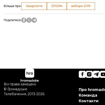
Більше про
:
Закарпаття
ОПОРА
вибори-2019
Поділитися
:
Всі права захищені:
©
Громадське
Про hromad
Телебачення
,
2013-2026.
Команда
Контакти