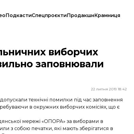
ео
Подкасти
Спецпроєкти
Продакшн
Крамниця
авильно заповнювали протоколи — ОПОРА
ільничних виборчих
авильно заповнювали
22 липня 2019 18:42
 допускали технічні помилки під час заповнення
еребуваючи в окружних виборчих комісіях, що є
янської мережі «ОПОРА» за виборами в
или з собою печатки, які мають зберігатися в