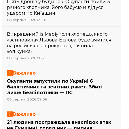
П’ять дронів у будинок. Окупанти вбили 3-
річного хлопчика, його бабусю й дідуся
ударом по Київщині
08 серпня 2026 09:28
Викрадений із Маріуполя хлопець, якого
«всиновила» Львова-Бєлова, буде вчитися
на російського прокурора, заявила
«опікунка»
08 серпня 2026 08:23
Важливо
Окупанти запустили по Україні 6
балістичних та зенітних ракет. Збиті
лише безпілотники — ПС
08 серпня 2026 09:06
Важливо
21 людина постраждала внаслідок атак
на Сумщині, серед них — дитина