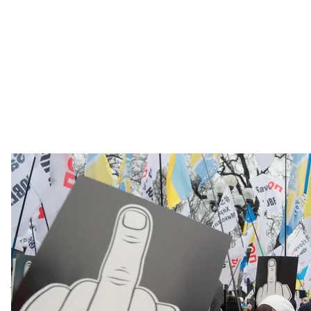
Акція протесту приватних підприємців «SaveФОП» на 
EPA/SERGEY
читайте також
Обережно, країна зачиняється! Хто найбільше пос
держава
Уряд запроваджує локдаун з 8 по 24 січня. Що заб
«Ми спокійно розвивалися, створювали робочі місц
умови, в яких ми опинимося у зв’язку з уведенням ф
корупційним складником, тому що перевірки та штра