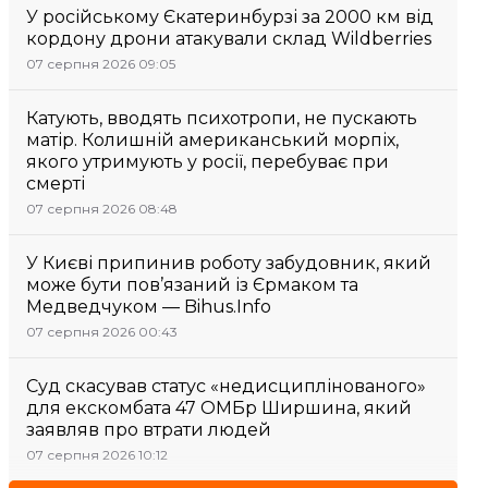
У російському Єкатеринбурзі за 2000 км від
кордону дрони атакували склад Wildberries
07 серпня 2026 09:05
Катують, вводять психотропи, не пускають
матір. Колишній американський морпіх,
якого утримують у росії, перебуває при
смерті
07 серпня 2026 08:48
У Києві припинив роботу забудовник, який
може бути пов’язаний із Єрмаком та
Медведчуком — Bihus.Info
07 серпня 2026 00:43
Суд скасував статус «недисциплінованого»
для екскомбата 47 ОМБр Ширшина, який
заявляв про втрати людей
07 серпня 2026 10:12