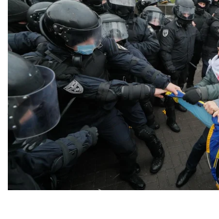
«SaveФОП». Мітингувальники оголосили безстроков
Верховної Ради вони ходою попрямували до Хреща
завадили поліцейські. Детальніше про вимоги проте
очільника руху — в нашому матеріалі.
«Хочемо п
«Ганьба!»
— кричали учасники акції
«
SaveФОП
»
, 
зображенням середнього пальця. Кажуть, що це їх
можливість працювати.
«Ми будемо стояти, скільки
наголошують мітингарі, заявляючи про безстроков
локдауну для ФОПів та ухвалення закону про спр