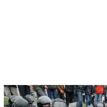
Сутички учасників акції «SaveФОП» із силовиками, які намагаються
15 грудня 
EPA/SERGEY
15 грудня на Майдані Незалежності у Києві
сталися