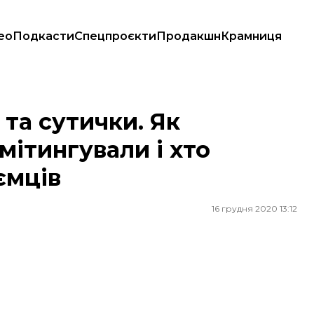
ео
Подкасти
Спецпроєкти
Продакшн
Крамниця
ували і хто очолив протест підприємців
та сутички. Як
мітингували і хто
ємців
16 грудня 2020 13:12