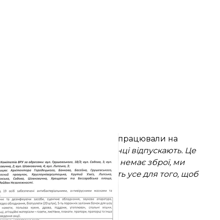
певні провокатори, які нібито працювали на
свідчення — і їх правоохоронці відпускають. Це
ьники, щоб “зачистити”. В нас немає зброї, ми
 технології влади, вона робить усе для того, щоб