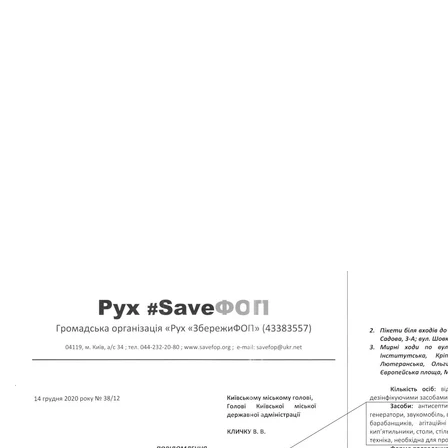
Крім того, організатори кажуть, що в натовпі були 
поліцію.
«Ми їх передаємо, вони показують якесь по
старі технології — показати, які погані протестувал
мирні ФОПи: підходьте до кожного і питайте. Це все
дискредитувати нас, мирний рух».