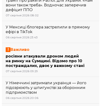
Трамп про ракети Patriot для України: «Нам
вони також треба». Водночас заперечив
дефіцит ППО
07 серпня 2026 08:02
У Мексиці блогера застрелили в прямому
ефірі в TikTok
06 серпня 2026 23:43
Важливо
росіяни атакували дроном людей
на ринку на Сумщині. Відомо про 10
постраждалих, двоє у важкому стані
07 серпня 2026 09:29
У Німеччині затримали українця — його
підозрюють у шпигунстві за оборонним
підприємством
06 серпня 2026 20:06