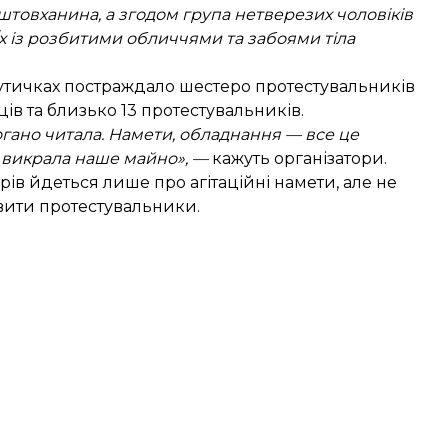
товханина, а згодом група нетверезих чоловіків
х із розбитими обличчями та забоями тіла
х сутичках постраждало шестеро протестувальників
ів та близько 13 протестувальників.
погано читала. Намети, обладнання — все це
а викрала наше майно», —
кажуть організатори.
рів йдеться лише про агітаційні намети, але не
овити протестувальники.