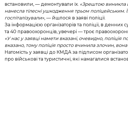
встановили, — демонтували їх.
«Зрештою виникла ш
нанесла тілесні ушкодження трьом поліцейським. Ї
госпіталізували»,
—
йшлося
в заяві поліції.
За інформацією організаторів та поліції, в денни
та 40 правоохоронців, увечері — троє правоохоронц
«У нас у заявці намети вказані, очевидно, поліція 
вказано, тому поліція просто вчинила злочин, вон
Натомість у заявці до КМДА за підписом організато
про військові та туристичні, які намагалися встан