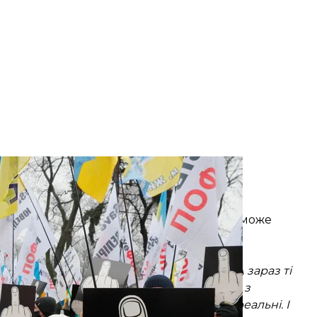
Майдані Незалежності в Києві, 15 грудня 2020 року
 DOLZHENKO
траждає від нового локдауну й чим допоможе
оронять
я, перебуваючи на спрощеній системі. А зараз ті
іскалізації, не дозволять нам упоратися з
фи, які влада запровадила, для нас нереальні. І