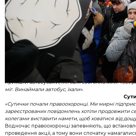
весь той облік і спрощення непотрібні, тому що ми
недоплачуються податки», —
пояснює Євген Хлевиц
власну справу: працює з оптикою.
Окрім цього, фізичні особи-підприємці вимагають 
відповідної комісії, яка б радилася з ними перед
«Ми до влади делегували людей, щоб вони предста
спинами поліції та не хочуть із нами розмовляти. К
хоча це не так. Усі міста України вийшли, бо хочут
У день протесту на багатьох вулицях неподалік це
на зібрання приїжджали люди з інших областей. Ц
протест підприємців, чи хтось оплатив і «звіз» уч
приїхали автобусами, які самі собі оплатили:
«Збира
міг. Винаймали автобус, їхали»
.
Сут
«Сутички почали правоохоронці. Ми мирні підприємц
зареєстрованих повідомлень хотіли продовжити св
колегами виставити намети, щоб ховатися від дощу
Водночас правоохоронці запевняють, що встановлен
проведення акції, а тому вони спочатку намагалися 