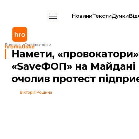
Новини
Тексти
Думки
Від
Намети, «провокатори» та сутички. Як «SaveФОП» на Майдані мітинг
Головна
Суспільство
Намети, «провокатори» 
«SaveФОП» на Майдані 
очолив протест підпри
Вікторія Рощина