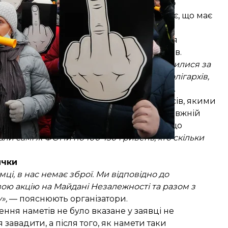
 не та ланка, де кошти розкрадаються або
ький із Харківщини. Чоловік розповідає, що має
діалогу з владою. Вони хочуть створення
 ухваленням будь-яких рішень щодо ФОПів.
вляли наші інтереси, а вони чомусь закрилися за
ажуть, що ми проплачені, представники олігархів,
ь працювати»,
— кажуть протестувальники.
нтру можна було побачити багато автобусів, якими
е одразу спричинило дискусії — чи справжній
асників. Протестувальники переконують, що
ли самі ж ФОПи по 100-150 гривень, хто скільки
ички
і, в нас немає зброї. Ми відповідно до
ою акцію на Майдані Незалежності та разом з
»,
— пояснюють організатори.
ня наметів не було вказане у заявці не
завадити, а після того, як намети таки