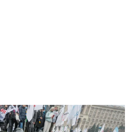
 прибрати намети протестувальників з Майдану Незалежності, Київ,
2020 року
 DOLZHENKO
 сутички
правоохоронців та учасників акції