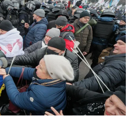
у акцію, назвавши її Податковим Майданом. Від
тика, де намагалися встановити намети, цьому
стувальників, сутички з поліцією та про
рацювати!»
тримаючи у руках прапори та картки із
нє звернення до влади, яка фактично знищує
 дасть бог сил і скільки буде можливості»,
—
і протести. Найголовніші вимоги — скасування
ощену систему оподаткування.