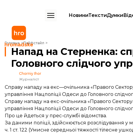
Новини
Тексти
Думки
Від
Напад на Стерненка: справу передали до Головного слідчого управ
Головна
Лайфстайл
Напад на Стерненка: с
Головного слідчого упр
Chorniy Ihor
Журналіст
Справу нападу на екс—очільника «Правого Сектор
управління Нацполіції Одеси до Головного слідчого
Справу нападу на екс-очільника «Правого Сектору
управління Нацполіції Одеси до Головного слідчого
Про це
йдеться
у прес-службі відомства.
За даними поліції, здійснюється розслідування у
ч. 1 ст. 122 (Умисне середньої тяжкості тілесне ушкод