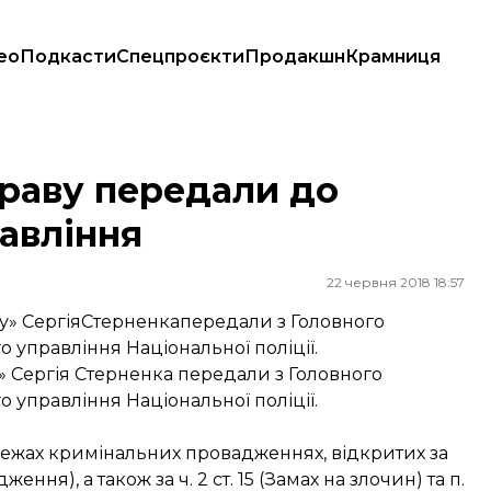
ео
Подкасти
Спецпроєкти
Продакшн
Крамниця
ління
праву передали до
авління
22 червня 2018 18:57
у» СергіяСтерненкапередали з Головного
 управління Національної поліції.
» Сергія Стерненка передали з Головного
 управління Національної поліції.
 межах кримінальних провадженнях, відкритих за
ження), а також за ч. 2 ст. 15 (Замах на злочин) та п.