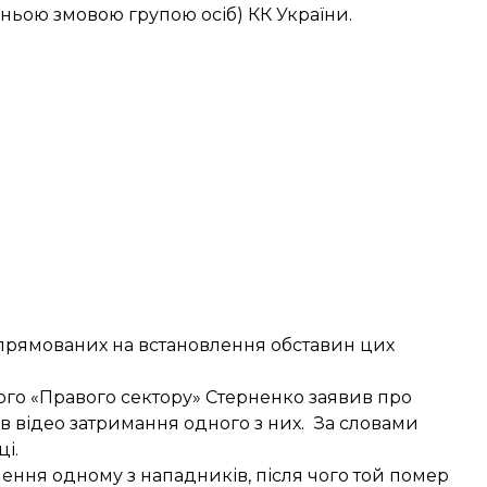
едньою змовою групою осіб) КК України.
 спрямованих на встановлення обставин цих
кого «Правого сектору»
Стерненко заявив про
в відео затримання одного з них. За словами
ці.
ення одному з нападників, після чого той помер