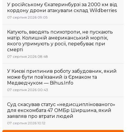
У російському Єкатеринбурзі за 2000 км від
кордону дрони атакували склад Wildberries
07 серпня 2026 09:05
Катують, вводять психотропи, не пускають
матір. Колишній американський морпіх,
якого утримують у росії, перебуває при
смерті
07 серпня 2026 08:48
У Києві припинив роботу забудовник, який
може бути пов’язаний із Єрмаком та
Медведчуком — Bihus.Info
07 серпня 2026 00:43
Суд скасував статус «недисциплінованого»
для екскомбата 47 ОМБр Ширшина, який
заявляв про втрати людей
07 серпня 2026 10:12