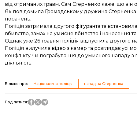
від отриманих травм. Сам Стерненко каже, що він 
Як повідомила Громадському дружина Стерненка 
поранень.
Поліція
затримала другого фігуранта
та встановила
вбивство
, замах на умисне вбивство і нанесення 
Однак уже 26 травня
поліція відпустила
другого н
Поліція вилучила відео з камер
та розглядає усі мо
конфлікту чи пограбування до умисного нападу з 
діяльність.
Більше про
:
Національна поліція
напад на Стерненка
Поділитися
: