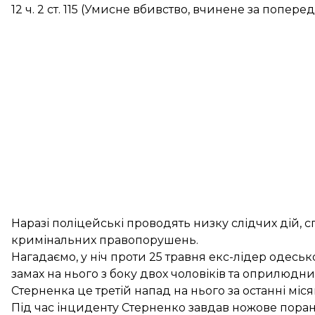
12 ч. 2 ст. 115 (Умисне вбивство, вчинене за попер
Наразі поліцейські проводять низку слідчих дій,
кримінальних правопорушень.
Нагадаємо, у ніч проти 25 травня екс-лідер одесь
замах на нього
з боку двох чоловіків та оприлюдни
Стерненка це третій напад на нього за останні міся
Під час інциденту Стерненко завдав ножове поран