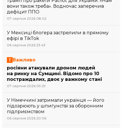
Трамп про ракети Patriot для України: «Нам
вони також треба». Водночас заперечив
дефіцит ППО
07 серпня 2026 08:02
У Мексиці блогера застрелили в прямому
ефірі в TikTok
06 серпня 2026 23:43
Важливо
росіяни атакували дроном людей
на ринку на Сумщині. Відомо про 10
постраждалих, двоє у важкому стані
07 серпня 2026 09:29
У Німеччині затримали українця — його
підозрюють у шпигунстві за оборонним
підприємством
06 серпня 2026 20:06