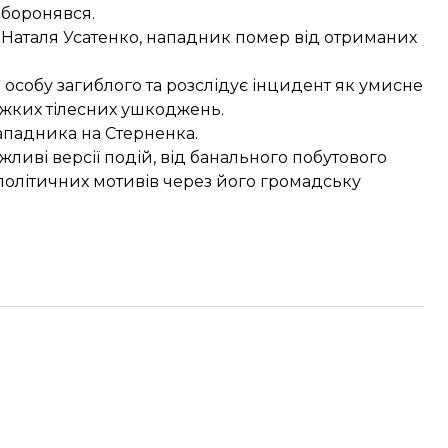
оборонявся.
Наталя Усатенко, нападник помер від отриманих
 особу загиблого та
розслідує інцидент як умисне
тяжких тілесних ушкоджень.
ападника на Стерненка.
жливі версії подій, від банального побутового
політичних мотивів через його громадську