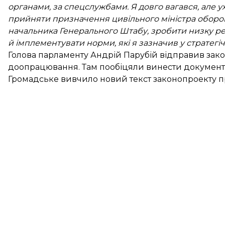
органами, за спецслужбами. Я довго вагався, але у
прийняти призначення цивільного міністра оборон
начальника Генерального Штабу, зробити низку р
й імплементувати норми, які я зазначив у стратег
Голова парламенту Андрій Парубій відправив зако
доопрацювання. Там пообіцяли винести документ 
Громадське вивчило новий текст законопроекту п