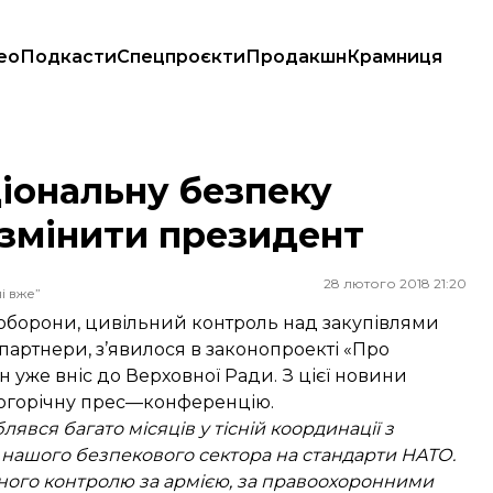
ео
Подкасти
Спецпроєкти
Продакшн
Крамниця
інити президент
іональну безпеку
 змінити президент
28 лютого 2018 21:20
і вже”
р оборони, цивільний контроль над закупівлями
 партнери, з’явилося в законопроекті «Про
 уже вніс до Верховної Ради. З цієї новини
огорічну прес—конференцію.
явся багато місяців у тісній координації з
нашого безпекового сектора на стандарти НАТО.
ого контролю за армією, за правоохоронними