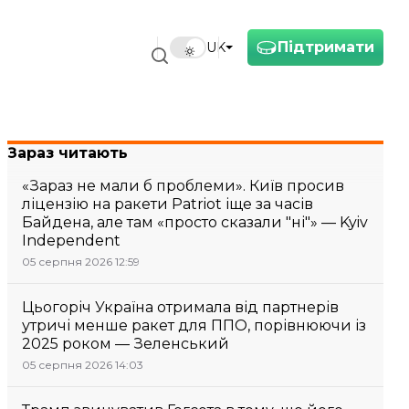
Підтримати
UK
Зараз читають
«Зараз не мали б проблеми». Київ просив
ліцензію на ракети Patriot іще за часів
Байдена, але там «просто сказали "ні"» — Kyiv
Independent
05 серпня 2026 12:59
Цьогоріч Україна отримала від партнерів
утричі менше ракет для ППО, порівнюючи із
2025 роком — Зеленський
05 серпня 2026 14:03