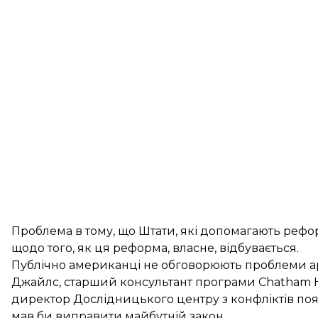
Проблема в тому, що Штати, які допомагають рефо
щодо того, як ця реформа, власне, відбувається.
Публічно американці не обговорюють проблеми арм
Джайлс, старший консультант програми Chatham Hou
директор Дослідницького центру з конфліктів пояс
мав би виправити майбутній закон.