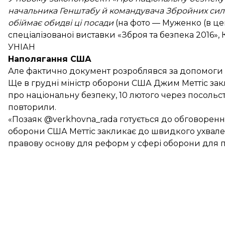
начальника Генштабу й командувача Збройних сил У
обіймає обидві ці посади
(на фото — Муженко (в цен
спеціалізованої виставки «Зброя та безпека 2016», 
УНІАН
Наполягання США
Але фактично документ розроблявся за допомоги 
Ще в грудні міністр оборони США Джим Меттіс з
про національну безпеку, 10 лютого через посольст
повторили.
«Позаяк
@verkhovna_rada
готується до обговорення
оборони США Меттіс закликає до швидкого ухвале
правову основу для реформ у сфері оборони для п