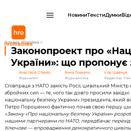
Новини
Тексти
Думки
Від
Законопроект про «Національну безпеку України»: що пропонує зм
Головна
Політика
Законопроект про «Нац
України»: що пропонує
Анастасія Станко
Анна Тохмахчі
Ігор Шевчук
Журналіст
Журналістка
Редактор “Нин
Співпраця з НАТО замість Росії, цивільний Мініст
збройних сил — те, чого так довго просили західні
національну безпеку України» президента, який він
Петро Порошенко фактично почав свою першу ць
«Закону «Про національну безпеку України» розробл
нашими партнерами по НАТО, передбачає перехід 
Ключове — впровадження демократичного цивільн