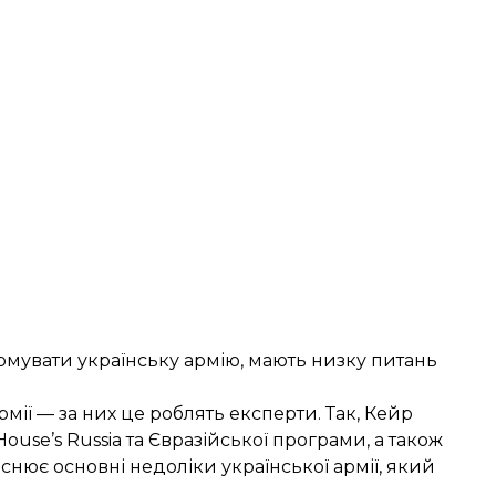
рмувати українську армію, мають низку питань
ії — за них це роблять експерти. Так, Кейр
se’s Russia та Євразійської програми, а також
нює основні недоліки української армії, який