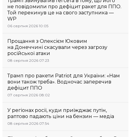
Трамп звинуватив Гегсета в тому, що його
не повідомили про дефіцит ракет для ППО.
Той перекинув це на свого заступника —
WP
06 серпня 2026 10:05
Прощання з Олексієм Юковим
на Донеччині скасували через загрозу
російської атаки
08 серпня 2026 07:23
Трамп про ракети Patriot для України: «Нам
вони також треба». Водночас заперечив
дефіцит ППО
07 серпня 2026 08:02
У регіонах росії, куди приїжджає путін,
раптово падають ціни на бензин — медіа
08 серпня 2026 07:54