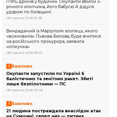
П’ять дронів у будинок. Окупанти вбили 3-
річного хлопчика, його бабусю й дідуся
ударом по Київщині
08 серпня 2026 09:28
Викрадений із Маріуполя хлопець, якого
«всиновила» Львова-Бєлова, буде вчитися
на російського прокурора, заявила
«опікунка»
08 серпня 2026 08:23
Важливо
Окупанти запустили по Україні 6
балістичних та зенітних ракет. Збиті
лише безпілотники — ПС
08 серпня 2026 09:06
Важливо
21 людина постраждала внаслідок атак
на Сумщині, серед них — дитина