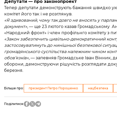
Депутати — про законопроект
Тепер депутати демонструють бажання швидко ухв
комітет його так і не розглянув.
«Я здивований, чому так довго не вносять у парла
документ»,
— ще 23 лютого казав Громадському Анд
«Народний фронт» і член профільнго комітету з пи
«Закон забезпечить цивільно-демократичний конт
застосовуватимуть до нинішньої безпекової ситуації
громадянського суспільства належним чином конт
обов’язків»
, — запевняв Громадське Іван Вінник, де
оборони, демонструючи рішучість розглядати докум
березня.
Більше про
:
президент Петро Порошенко
нацбезпека
Поділитися
: