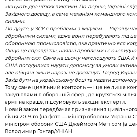
«Існують два чітких виклики. По-перше, Україні слі
Західного досвіду, а саме механізм командного конт
силами.
По-друге, у ЗСУ є проблеми з іміджем — Україну 
збройними силами, адже вони перебувають під це
оборонною промисловістю, яка практично вся кор
Якщо це справді так, наявні проблеми і є очевид
збройних сил. Саме на цьому наголошують США й к
США погодилися надати допомогу за умови активн
але обіцяні зміни наразі не досягнуті. Перед Укра
Захід бути на українському боці та надати допомогу
Тому саме цивільний контроль — і це не лише конт
закупівлями в оборонній сфері, де крутяться міль
армії на краще, підсумовують західні експерти.
Новий закон передбачає призначення цивільного м
січня 2019-го (на фото — міністр оборони України Ст
міністром оборони США Джеймсом Меттісом (в центр
Володимир Гонтар/УНІАН