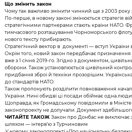
Що змінить закон
Чому так важливо змінити чинний ще з 2003 року
По-перше, в новому законі змінюється стратегія вій
стратегічними партнерами стають країни НАТО. Ф
тимчасового розташування Чорноморського флоту Р
нового тексту прибирають.
Стратегічний вектор в документі — вступ України в
Окрім того, новий закон передбачає призначення 
вже з 1 січня 2019-го. Згідно з документом, цивіл
оборони. Також установлюється цивільний контро
придбання зброї й техніки прозорішим. Українсь
до стандартів НАТО.
Також пропонують розділити повноваження начал
України. Нині обидві ці посади обіймає одна люд
Щоправда, як Громадському повідомили в Міністерс
законопроекту не долучали. Документ здебільшог
ЧИТАЙТЕ ТАКОЖ
Закон про Донбас не виключає 
шляхом —
інтерв'ю з Турчиновим​
У новому законопроекті «Про національну безпек