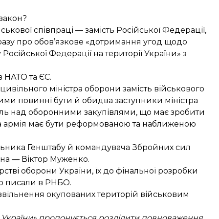
закон
?
ськової співпраці — замість Російської Федерації,
разу про обов’язкове «дотримання угод щодо
осійської Федерації на території України» з
 НАТО та ЄС.
цивільного міністра оборони замість військового
ьними повинні бути й обидва заступники міністра
ль над оборонними закупівлями, що має зробити
ка армія має бути реформованою та наближеною
ьника Генштабу й командувача Збройних сил
ина — Віктор Муженко.
тві оборони України, їх до фінальної розробки
о писали в РНБО.
звільнення окупованих територій військовим
у України» пропонується розділити повноваження