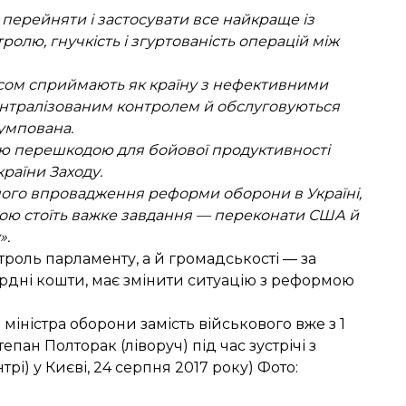
д перейняти і застосувати все найкраще із
ролю, гнучкість і згуртованість операцій між
часом сприймають як країну з нефективними
нтралізованим контролем й обслуговуються
умпована.
ною перешкодою для бойової продуктивності
раїни Заходу.
ого впровадження реформи оборони в Україні,
їною стоїть важке завдання — переконати США й
».
роль парламенту, а й громадськості — за
ярдні кошти, має змінити ситуацію з реформою
іністра оборони замість військового вже з 1
епан Полторак (ліворуч) під час зустрічі з
і) у Києві, 24 серпня 2017 року) Фото: