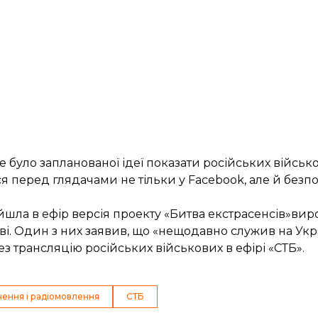
 було запланованої ідеї показати російських військо
я перед глядачами не тільки у Facebook, але й безпо
вийшла в ефір версія проекту «Битва екстрасенсів»ви
ові. Один з них заявив, що «нещодавно служив на Укра
ез трансляцію
російських військових в ефірі «СТБ».
чення і радіомовлення
СТБ