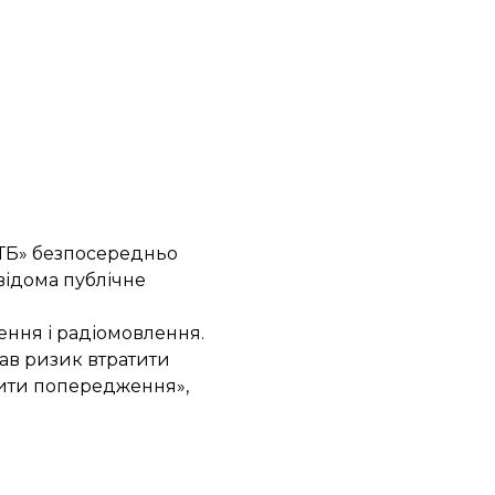
СТБ» безпосередньо
відома публічне
ення і радіомовлення.
мав ризик втратити
осити попередження»,