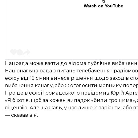
Watch on YouTube
Нацрада може взяти до відома публічне вибаченн
Національна рада з питань телебачення і радіомо
ефіру від 15 січня винесе рішення щодо заходів с
вибачення каналу, або ж оголосити мовнику попе
Про це в ефірі Громадського повідомив Юрій Арте
«Я б хотів, щоб за кожен випадок «били грошима»,
ліцензію. Але, на жаль, у нас лише 2 варіанти: аб
— сказав він.