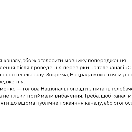
я каналу, або ж оголосити мовнику попередження
влення після проведення перевірки на телеканалі «
тосовно телеканалу. Зокрема, Нацрада може взяти до 
редження.
менко — голова Національної ради з питань телебач
 а не тільки приймали вибачення. Треба, щоб канал 
о взяти до відома публічне покаяння каналу, або огол