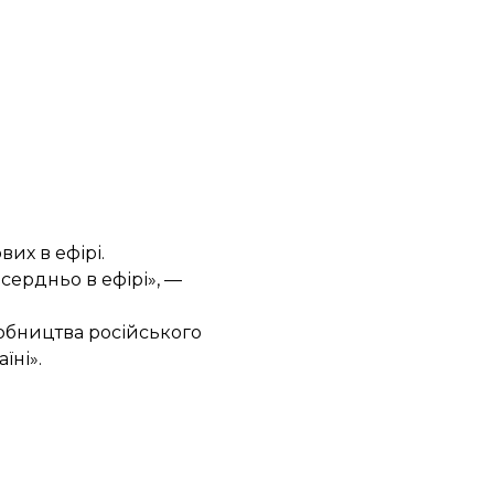
вих в ефірі.
сердньо в ефірі», —
робництва російського
їні».