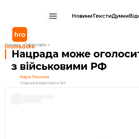
Новини
Тексти
Думки
Від
Нацрада може оголосити «СТБ» попередження через ефір з війсь
Головна
Лайфстайл
Нацрада може оголоси
з військовими РФ
Марія Леонова
Старша редакторка SM