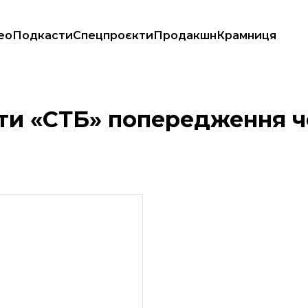
ео
Подкасти
Спецпроєкти
Продакшн
Крамниця
ковими РФ
ти «СТБ» попередження ч