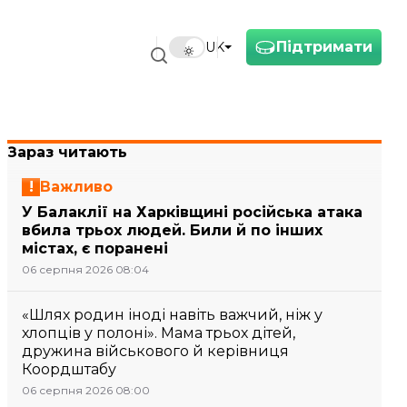
Підтримати
UK
Зараз читають
Важливо
У Балаклії на Харківщині російська атака
вбила трьох людей. Били й по інших
містах, є поранені
06 серпня 2026 08:04
«Шлях родин іноді навіть важчий, ніж у
хлопців у полоні». Мама трьох дітей,
дружина військового й керівниця
Коордштабу
06 серпня 2026 08:00