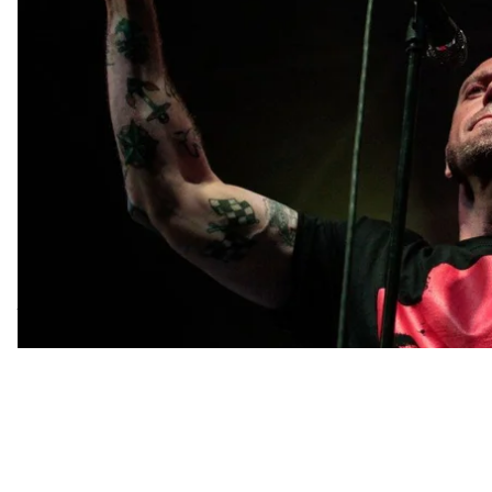
У коментарях до дописів на сторінках його проєкт
нарешті висловитись на підтримку білорусів: «Ты 
«Не будь скотом!», «Ляпис, если ты в заложниках,
«Сергей, беларусы любят ваше творчество! И нужда
стороне, пожалуйста» тощо. Після цього опцію ком
Сам Сергій Міхалок від коментарів для ЗМІ відмов
протестувальників і засудження дій режиму Лукаш
«Родны Край», утім — знову без приміток.
Натомість 12 серпня в одеському клубі Ibiza відбу
програма зі старими хітами гуртів «Ляпіс Трубєцкой
початком концерту місцева молодь організувала пі
людей стояли з плакатами на підтримку Білорусі т
боротьбу свого народу з авторитарним режимом.