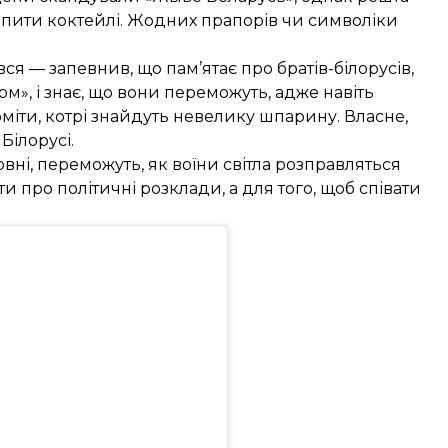
а пити коктейлі. Жодних прапорів чи символіки
ся — запевнив, що пам’ятає про братів-білорусів,
ром», і знає, що вони переможуть, адже навіть
міти, котрі знайдуть невелику шпарину. Власне,
Білорусі.
зовні, переможуть, як воїни світла розправляться
ти про політичні розклади, а для того, щоб співати