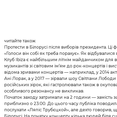
читайте також
Протести в Білорусі після виборів президента. Ці 
«Голоси він собі як треба порахує». Як відбувалися
Клуб Ibiza є найбільшим літнім майданчиком для в
музикантів зі світовим ім’ям до рок-концертів і ви
відома зривами концертів — наприклад, у 2014 ак
Ані Лорак, а у 2017 — зірвали шоу Світлани Лобо
російських зірок, які гастролювали також в окупо
особливого резонансу не викликав.
Початок заходу затримали на 2 години — замість 
приблизно о 23:00. До цього часу публіка поводи
послухати «Ляпіс Трубєцкой», але дехто говорив, щ
Білорусі. На початку концерту кілька людей біля