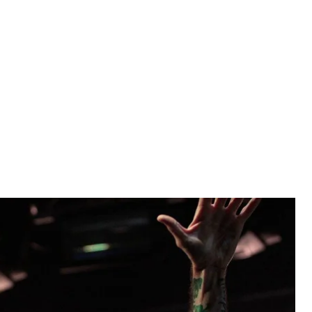
пи «Ляпіс Трубецкой» Сергій Міхалок під час концерту в рамках
too Collection 2015» у Києві, 23 травня 2015 року
АН
в, які вийшли на протести проти президента
спубліки та інших країн. На цьому тлі досі
в «Ляпіс Трубєцкой» і Brutto. Хоча під час
ам» і «Воины света» стали символами Майдану.