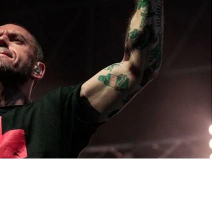
ів вже назбиралося багато обурення та закликів
ни при чем? Равнодушие убивает не хуже пули!»,
 выйди на следующий концерт в зеленом!»,
ются в вас сейчас, как никогда! Не оставайтесь в
ентування на сторінках вимкнули.
ляється, нічого не пише про підтримку
енка. Учора лиши з’явився допис із піснею
вся концерт проєкту «Ляпіс 98» — це музична
» і Brutto. Клуб — на березі моря. Перед
кет біля входу до закладу. Приблизно десятеро
а закликами до самого Міхалка не ігнорувати