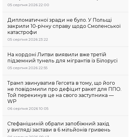
05 серпня 2026 22:00
Дипломатичної зради не було. У Польщі
закрили 10-річну справу щодо Смоленської
катастрофи
05 серпня 2026 23:22
На кордоні Литви виявили вже третій
підземний тунель для мігрантів із Білорусі
05 серпня 2026 22:55
Трамп звинуватив Гегсета в тому, що його
не повідомили про дефіцит ракет для ППО.
Той перекинув це на свого заступника —
WP
06 серпня 2026 10:05
Стефанішиній обрали запобіжний захід
у вигляді застави в 6 мільйонів гривень
06 серпня 2026 09:43