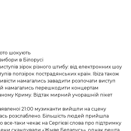
фото шокують
 вибори в Білорусі
иступів зірок різного штибу: від електронних шоу
ступів попзірок пострадянських країн. Ibiza також
тивісти намагались завадити розпочати виступ
ди й намагались перешкодити концертам
ваному Криму. Відтак мирний учорашній пікет
заявленої 21:00 музиканти вийшли на сцену
лась розслаблено. Більшість людей прийшла
о все-таки чекає на Сергієві слова про підтримку
 сцени скандували «Жыве Беларусь», однак решта