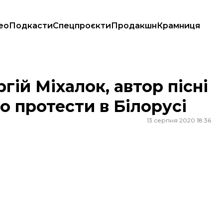
ео
Подкасти
Спецпроєкти
Продакшн
Крамниця
 про протести в Білорусі
гій Міхалок, автор пісні
о протести в Білорусі
13 серпня 2020 18:36