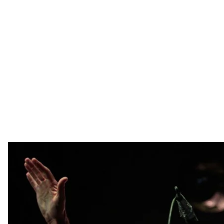
Лідер музичного колективу «BRUTTO», екс-соліст білоруської гру
проведення Міжнародного фестивалю татуювання «Tat
УНІ
Протягом останнього тижня на підтримку білорусі
Олександра Лукашенка, вже висловилися артисти Ре
зберігав мовчання Сергій Міхалок — фронтмен гурті
Революції Гідності саме його пісні «Не быць скот