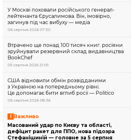
У Москві поховали російського генерал-
лейтенанта Єрусалимова. Він, імовірно,
загинув під час вибуху — медіа
06 серпня 2026 07:30
Втрачено ще понад 100 тисяч книг. росіяни
зруйнували резервний склад видавництва
BookChef
05 серпня 2026 21:09
США відновили обмін розвідданими
з Україною на попередньому рівні.
Це допомагає бити вглиб росії — Politico
06 серпня 2026 08:36
Важливо
Масований удар по Києву та області,
дефіцит ракет для ППО, нова підозра
Стефанішиній — головне за 5 серпня