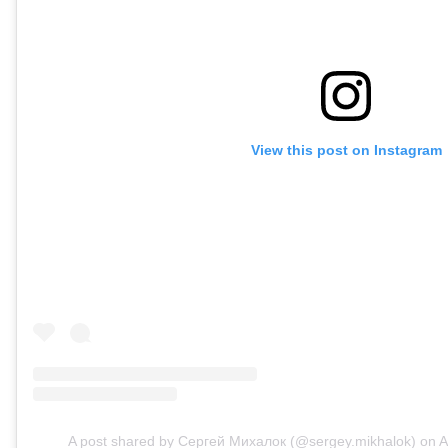
View this post on Instagram
A post shared by Сергей Михалок (@sergey.mikhalok)
on
A