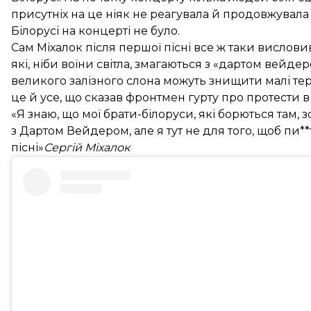
присутніх на це ніяк не реагувала й продовжувал
Білорусі на концерті не було.
Сам Міхалок після першої пісні все ж таки висловив
які, ніби воїни світла, змагаються з «дартом вейде
великого залізного слона можуть знищити малі тер
це й усе, що сказав фронтмен гурту про протести в 
«Я знаю, що мої брати-білоруси, які борються там, 
з Дартом Вейдером, але я тут не для того, щоб пи**
пісні»
Сергій Міхалок