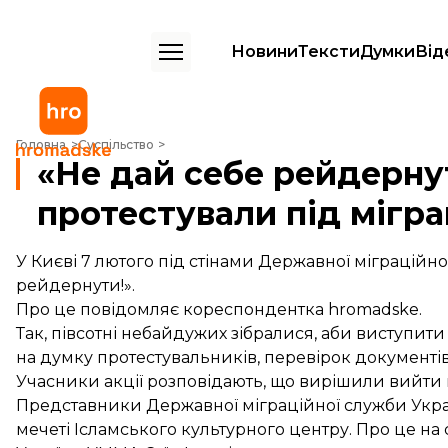
Новини
Тексти
Думки
Від
«Не дай себе рейдернути!»: у Києві мусульмани протестували під 
Головна
Суспільство
«Не дай себе рейдернут
протестували під мігр
У Києві 7 лютого під стінами Державної міграційн
рейдернути!».
Про це повідомляє кореспондентка hromadske.
Так, півсотні небайдужих зібралися, аби виступити
на думку протестувальників, перевірок документі
Учасники акції розповідають, що вирішили вийти на
Представники Державної міграційної служби Украї
мечеті Ісламського культурного центру. Про це
на 