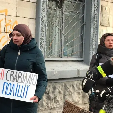
 під будівлею Державної міграційної служби у Києві. 7 лютого 2020 р
hromadske
одили з метою ідентифікації та виявлення осіб, що
ійне законодавство.
людини та приниження гідності.
 щоб це відбувалося під мечетями, під синагогами, 
и акції.
вірку проводили біля релігійної споруди, в молитов
аються тиснути.
иться до мусульман. Минулого року до нас в мечеть
ас приходили під мечеть перевіряли паспорти. Ми б
прав, щоб не були настільки прискіпливими до мусу
ме тоді, коли прихожани прямували до мечеті та вих
ї російських спецслужб.
ля, що відбувається в Росії. Україна вже давно заявил
тність. Дії міграційної служби та поліції за останній 
е не зважають на права людини і її релігійні почутт
ем стає сильнішим. Якщо це не зупинити – ми можемо