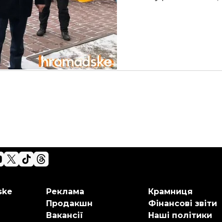
шували
.
ske
Реклама
Крамниця
Продакшн
Фінансові звіти
Вакансії
Наші політики