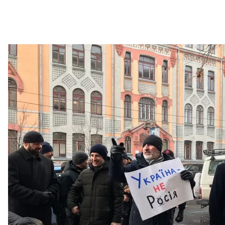
Акція протесту мусульманської спільноти
Активісти розповідають, що таке полювання відбув
схема за якою правоохоронці збагачуються.
«В нас є інформація, що Державна міграційна служб
проживають «нелегали», переважно біженці з Афга
відділок і потім за гроші відпускають. Якщо хтось
порушення ст.203 Кодексу України про адміністра
Духовне управління мусульман України
та правоза
МВС України з вимогою надати достовірну інформа
«Ми звернулися зараз до депутатів, ми звернулис
організацій, ми відправили запит у МВС та ДМС», -
Нагадаємо, 31 січня муфтій духовного управління 
у людей біля мечеті
Ісламського культурного центр
Своєю чергою, у ДМС заявили про виявлення нелег