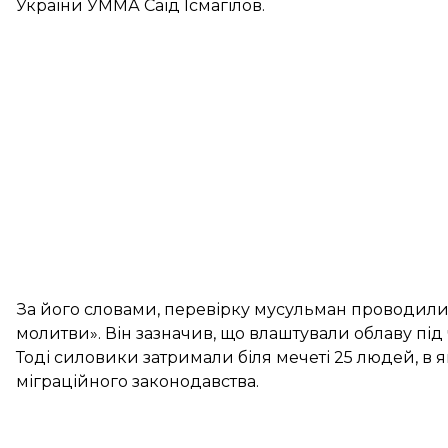
України УММА Саїд Ісмагілов.
За його словами, перевірку мусульман проводили бл
молитви». Він зазначив, що влаштували облаву під 
Тоді силовики затримали біля мечеті 25 людей, в
міграційного законодавства.