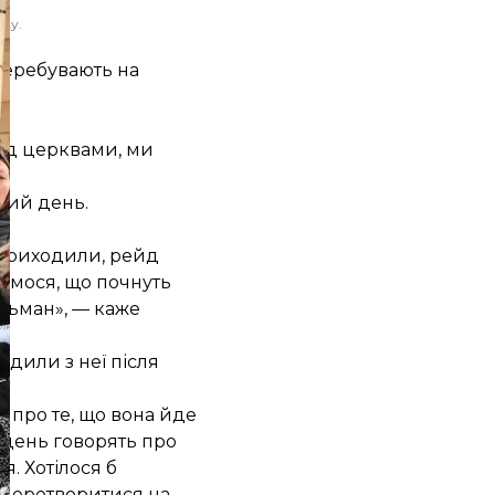
оку.
 перебувають на
під церквами, ми
ний день.
 приходили, рейд
оїмося, що почнуть
льман», — каже
одили з неї після
а про те, що вона йде
тиждень говорять про
я. Хотілося б
 перетворитися на