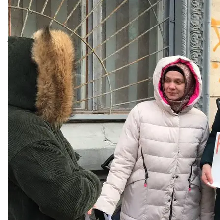
Акція протесту мусульманської спільноти
За офіційною версією правоохоронців, заходи пров
території України нелегально та порушують міграц
Учасники акції вважають, що це порушення прав 
«Ми не вважаємо, що це нормально. Ми не хочемо,
хочемо жити в правовій державі», — кажуть учасник
Найбільше протестувальників обурило те, що пере
Мусульмани вважають, на релігійну громаду намаг
«Поліція останнім часом дуже прискіпливо віднос
перевірок, незаконних. Позаминулої п’ятниці до н
ходити по будинках. Ми прийшли добитися своїх 
учасниця протесту пані Марія.
За словами очевидців, на «нелегалів» полювали са
молитви. Вони кажуть, що таке свавілля нагадує ді
«Ми не маємо повторювати всіх тих дій, того свавіл
в Європу, що її цінності – це демократія та толеран
протилежне. Ми починаємо бути схожими на Росію, д
зупинити це свавілля в Україні, яке з кожним дн