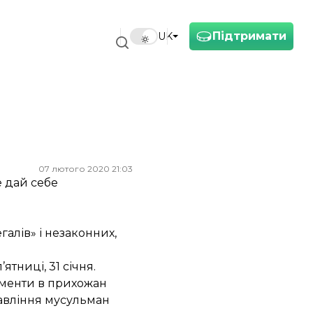
Підтримати
UK
07 лютого 2020 21:03
е дай себе
алів» і незаконних,
тниці, 31 січня.
ументи в прихожан
авління мусульман