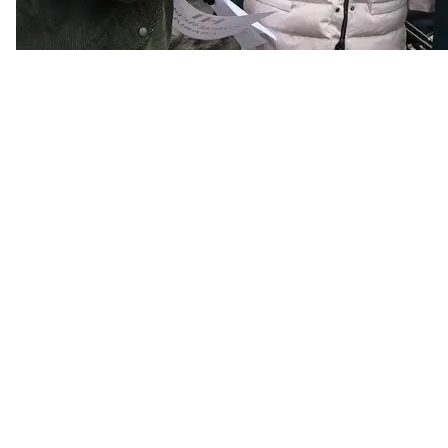
Росію», — говорить громадський активіст Сінавер