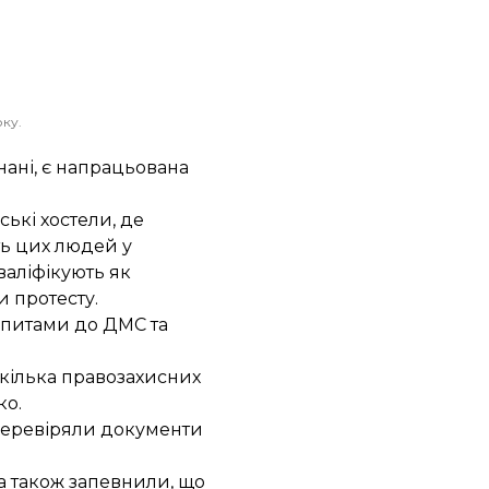
оку.
нані, є напрацьована
ькі хостели, де
ть цих людей у
валіфікують як
 протесту.
запитами до ДМС та
екілька правозахисних
ко.
 перевіряли документи
а також запевнили, що