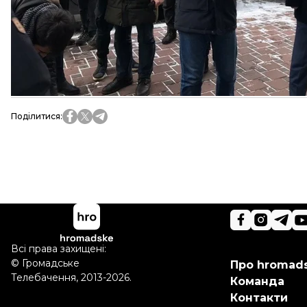
під час перевірок біля мечеті
права вірян не пору
Автор:
Анастасія Ковальчук
Більше про
:
мусульмани
акція протесту
дмс
Поділитися
:
Всі права захищені:
©
Громадське
Про hromad
Телебачення
,
2013-2026.
Команда
Контакти