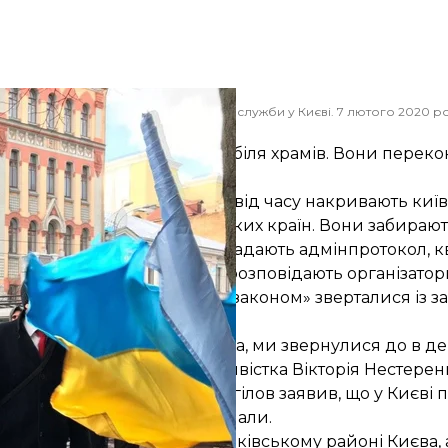
 під будівлею Державної міграційної служби у Києві. 7 лютого 2020 р
hromadske
ається системно. І не лише біля храмів. Вони переко
а разом з Нацполіцією час від часу накривають київс
ністану, Сирії та Африканських країн. Вони забираю
 відмовляється платити — складають адмінпротокол, к
тивні правопорушення», — розповідають організатори
хисна організація «Разом із законом» зверталися із 
цію та прояснити ситуацію.
я до генерального прокурора, ми звернулися до в д
 розповідає громадська активістка Вікторія Нестерен
мусульман України Саїд Ісмагілов заявив, що
у Києві
у, а понад 20 людей затримали.
альних мігрантів у Шевченківському районі Києва, 