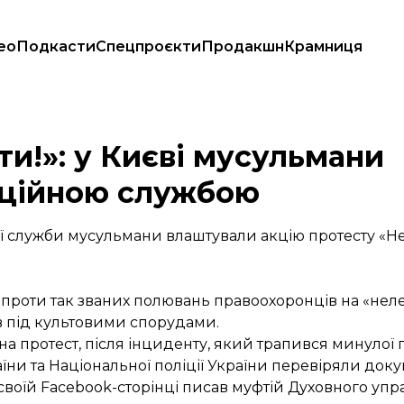
ео
Подкасти
Спецпроєкти
Продакшн
Крамниця
міграційною службою
и!»: у Києві мусульмани
аційною службою
ої служби мусульмани влаштували акцію протесту «Н
 проти так званих полювань правоохоронців на «нелег
в під культовими спорудами.
 протест, після інциденту, який трапився минулої п’я
ни та Національної поліції України перевіряли док
своїй Facebook-сторінці писав
муфтій Духовного упр