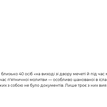
изько 40 осіб «на виході зі двору мечеті й під час м
час п'ятничної молитви — особливо шанованої в ісла
 яких з собою не було документів. Лише троє з них 