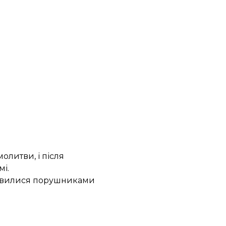
олитви, і після
мі.
виявилися порушниками