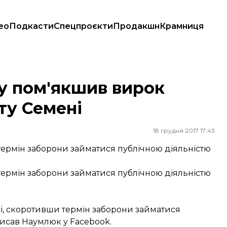
ео
Подкасти
Спецпроєкти
Продакшн
Крамниця
 Семені
у пом'якшив вирок
ту Семені
18 грудня 2017 17:43
ермін заборони займатися публічною діяльністю
ермін заборони займатися публічною діяльністю
і, скоротивши термін заборони займатися
исав
Наумлюк у Facebook.