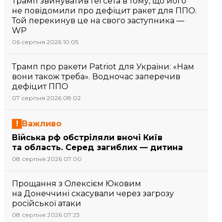
Трамп звинуватив Гегсета в тому, що його
не повідомили про дефіцит ракет для ППО.
Той перекинув це на свого заступника —
WP
06 серпня 2026 10:05
Трамп про ракети Patriot для України: «Нам
вони також треба». Водночас заперечив
дефіцит ППО
07 серпня 2026 08:02
Важливо
Війська рф обстріляли вночі Київ
та область. Серед загиблих — дитина
08 серпня 2026 07:00
Прощання з Олексієм Юковим
на Донеччині скасували через загрозу
російської атаки
08 серпня 2026 07:23