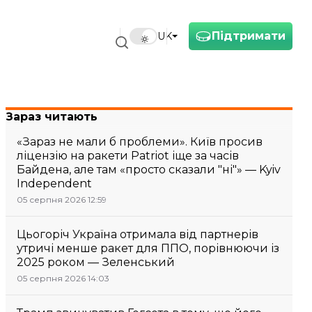
Підтримати
UK
Зараз читають
«Зараз не мали б проблеми». Київ просив
ліцензію на ракети Patriot іще за часів
Байдена, але там «просто сказали "ні"» — Kyiv
Independent
05 серпня 2026 12:59
Цьогоріч Україна отримала від партнерів
утричі менше ракет для ППО, порівнюючи із
2025 роком — Зеленський
05 серпня 2026 14:03