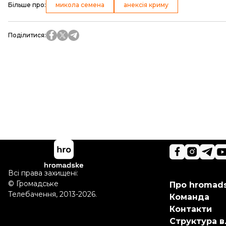
Більше про
:
микола семена
анексія криму
Поділитися
:
Всі права захищені:
©
Громадське
Про hromad
Телебачення
,
2013-2026.
Команда
Контакти
Структура в