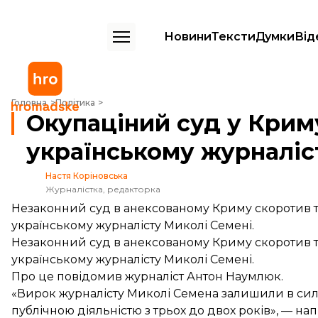
Новини
Тексти
Думки
Від
Окупаціний суд у Криму пом'якшив вирок українському журналісту
Головна
Політика
Окупаціний суд у Крим
українському журналіс
Настя Коріновська
Журналістка, редакторка
Незаконний суд в анексованому Криму скоротив т
українському журналісту Миколі Семені.
Незаконний суд в анексованому Криму скоротив т
українському журналісту Миколі Семені.
Про це повідомив журналіст Антон Наумлюк.
«Вирок журналісту Миколі Семена залишили в сил
публічною діяльністю з трьох до двох років», —
нап