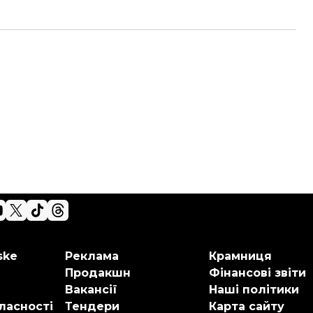
ske
Реклама
Крамниця
Продакшн
Фінансові звіти
Вакансії
Наші політики
ласності
Тендери
Карта сайту