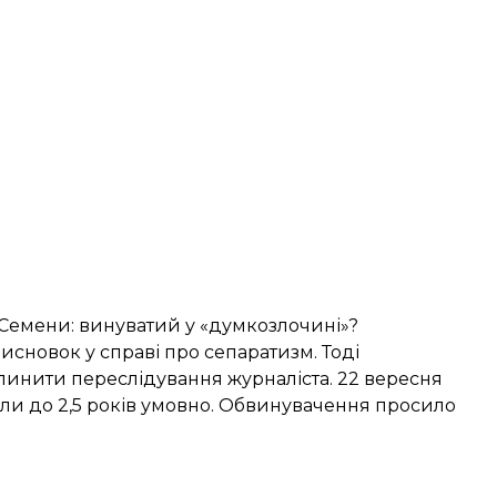
 Семени
: винуватий у «думкозлочині»?
висновок
у справі про сепаратизм. Тоді
инити переслідування журналіста. 22 вересня
или
до 2,5 років умовно. Обвинувачення просило