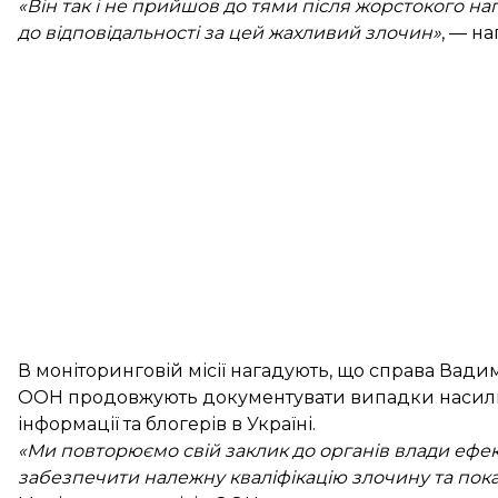
«Він так і не прийшов до тями після жорстокого нап
до відповідальності за цей жахливий злочин»
, — н
В моніторинговій місії нагадують, що справа Вади
ООН продовжують документувати випадки насильств
інформації та блогерів в Україні.
«Ми повторюємо свій заклик до органів влади ефект
забезпечити належну кваліфікацію злочину та пока