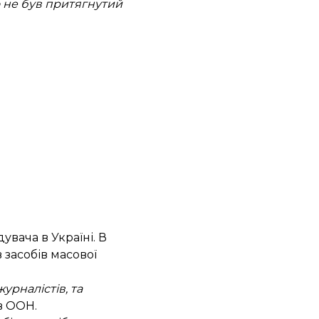
о не був притягнутий
вача в Україні. В
засобів масової
урналістів, та
в ООН.