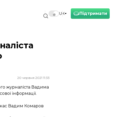
Підтримати
UK
наліста
о
20 червня 2021 11:33
ого журналіста Вадима
ової інформації.
еркас Вадим Комаров