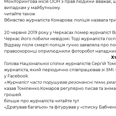
Моніторингова місія ООН з прав людини вважає, щ
випадкам у майбутньому.
читайте також
Вбивство журналіста Комарова: поліція назвала тр
20 червня 2019 року у Черкасах
помер
журналіст Ва
Черкас його
побили
невідомі. Тоді журналіста гос
Відразу після смерті поліція гучно заявляла про п
правоохоронці
оприлюднили
фоторобот нападника
Х
Голова Національної спілки журналістів Сергій То
журналіста, який періодично співпрацював зі ЗМІ. 
у Facebook.
«Журналіст часто порушував резонансні теми, реаль
казав Томіленко.Комаров регулярно писав та знім
грошей.
більше про журналіста читайте тут
«Дратував багатьох» та фігурував у «списку Бабче