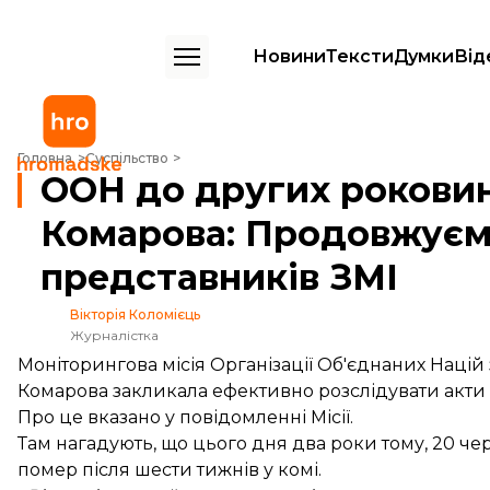
Новини
Тексти
Думки
Від
ООН до других роковин смерті українського журналіста Комарова:
Головна
Суспільство
ООН до других роковин
Комарова: Продовжуєм
представників ЗМІ
Вікторія Коломієць
Журналістка
Моніторингова місія Організації Об'єднаних Наці
Комарова закликала ефективно розслідувати акти н
Про це
вказано
у повідомленні Місії.
Там нагадують, що цього дня два роки тому, 20 че
помер після шести тижнів у комі.