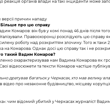
о реакція органів влади на такі інциденти може зап
и версії причин нападу
Більше про цю справу
дим Комаров: він був у комі понад 46 днів після того,
піталізували. Правоохоронці
розслідують
цю справу як
осилену роботу над розкриттям злочину. Того ж таки 
 на Комарова. Однак досі цю справу так і не розкри
то такий Вадим Комаров?
міленко
охарактеризував
нам Вадима Комарова як гр
Свої відеосюжети та тексти Комаров частіше публікув
но дратував багатьох у Черкасах, хто мав велику влад
ав відео про незаконне будівництво, місцеву корупц
нка»: чим відомий убитий у Черкасах журналіст Вад