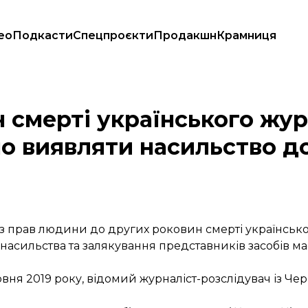
ео
Подкасти
Спецпроєкти
Продакшн
Крамниця
 Продовжуємо виявляти насильство до представників ЗМІ
 смерті українського жур
о виявляти насильство д
й з прав людини до других роковин смерті українськ
асильства та залякування представників засобів мас
рвня 2019 року, відомий журналіст-розслідувач із Ч