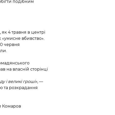
обігти подібним
 як 4 травня в центрі
 «умисне вбивство».
20 червня
ли.
омадянського
ав на власній сторінці
у і великі гроші»,
—
ію та розкрадання
им Комаров