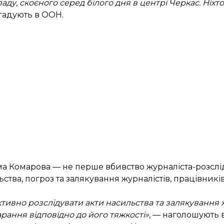
аду, скоєного серед білого дня в центрі Черкас. Ніхт
агадують в ООН.
ма Комарова — не перше вбивство журналіста-розсліду
а, погроз та залякування журналістів, працівників 
ивно розслідувати акти насильства та залякування ж
рання відповідно до його тяжкості»
, — наголошують 