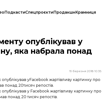
ео
Подкасти
Спецпроєкти
Продакшн
Крамниця
у, яка набрала понад 20 тисяч репостів
менту опублікував у
ну, яка набрала понад
19 березня 2018 10:35
опублікував уFacebook жартівливу картинку про
ав понад 20тисяч репостів.
к
опублікував
у Facebook жартівливу картинку про
имав понад 20 тисяч репостів.