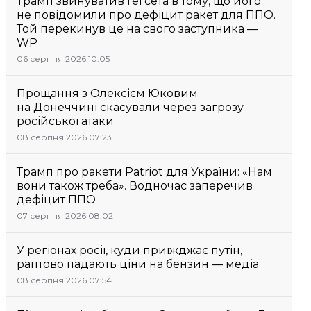
Трамп звинуватив Гегсета в тому, що його
не повідомили про дефіцит ракет для ППО.
Той перекинув це на свого заступника —
WP
06 серпня 2026 10:05
Прощання з Олексієм Юковим
на Донеччині скасували через загрозу
російської атаки
08 серпня 2026 07:23
Трамп про ракети Patriot для України: «Нам
вони також треба». Водночас заперечив
дефіцит ППО
07 серпня 2026 08:02
У регіонах росії, куди приїжджає путін,
раптово падають ціни на бензин — медіа
08 серпня 2026 07:54