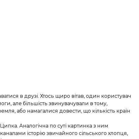
атися в друзі. Хтось щиро вітав, один користувач
оги, але більшість звинувачували в тому,
мля, або намагалися довести, що кількість країн
Ципка. Аналогічна по суті картинка з ним
каналами історію звичайного сільського хлопця,