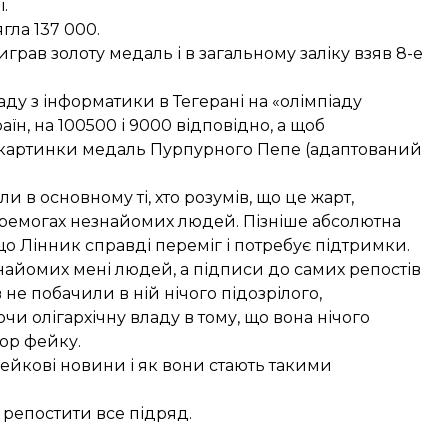
.
ягла 137 000.
рав золоту медаль і в загальному заліку взяв 8-е
аду з інформатики в Тегерані на «олімпіаду
раїн, на 100500 і 9000 відповідно, а щоб
у картинки медаль Пурпурного Пепе (адаптований
 в основному ті, хто розумів, що це жарт,
ремогах незнайомих людей. Пізніше абсолютна
що Лінник справді переміг і потребує підтримки.
найомих мені людей, а підписи до самих репостів
 не побачили в ній нічого підозрілого,
и олігархічну владу в тому, що вона нічого
ор фейку.
фейкові новини і як вони стають такими
 репостити все підряд.