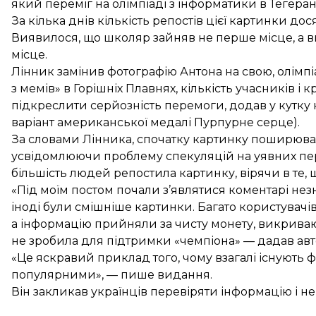
який переміг на олімпіаді з інформатики в Тегерані
За кілька днів кількість репостів цієї картинки дос
Виявилося, що школяр зайняв не перше місце, а виг
місце.
Лінник замінив фотографію Антона на свою, олімпі
з мемів» в Горішніх Плавнях, кількість учасників і к
підкреслити серйозність перемоги, додав у кутк
варіант американської медалі Пурпурне серце).
За словами Лінника, спочатку картинку поширювали
усвідомлюючи проблему спекуляцій на уявних пе
більшість людей репостила картинку, вірячи в те, 
«Під моїм постом почали з’являтися коментарі нез
іноді були смішніше картинки. Багато користувачів
а інформацію прийняли за чисту монету, викриваюч
не зробила для підтримки «чемпіона» — дадав авт
«Це яскравий приклад того, чому взагалі існують 
популярними», — пише видання.
Він закликав українців перевіряти інформацію і не