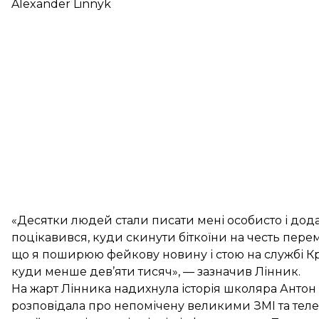
Alexander Linnyk
«Десятки людей стали писати мені особисто і додав
поцікавився, куди скинути біткоїни на честь перем
що я поширюю фейкову новину і стою на службі Кре
куди менше дев’яти тисяч», — зазначив Лінник.
На жарт Лінника надихнула історія школяра Антон 
розповідала про непомічену великими ЗМІ та теле