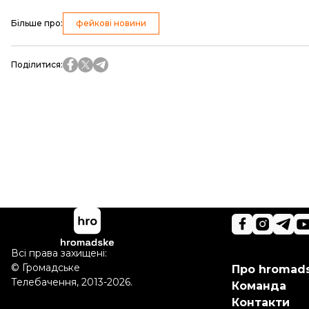
Більше про
:
фейкові новини
Поділитися
:
Всі права захищені:
©
Громадське
Про hromad
Телебачення
,
2013-2026.
Команда
Контакти