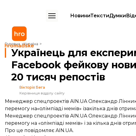
Новини
Тексти
Думки
Від
Українець для експерименту опублікував у Facebook фейкову новин
Головна
Україна
Українець для експери
Facebook фейкову нови
20 тисяч репостів
Вікторія Бега
Керівниця відділу сайту
Менеджер спецпроектів AIN.UA Олександр Лінник 
перемогу на«олімпіаді мемів» ізакілька днів отрим
Менеджер спецпроектів AIN.UA Олександр Лінни
перемогу на «олімпіаді мемів» і за кілька днів отр
Про це
повідомляє
AIN.UA.