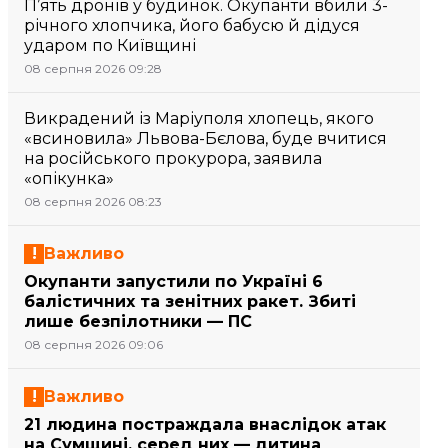
П’ять дронів у будинок. Окупанти вбили 3-
річного хлопчика, його бабусю й дідуся
ударом по Київщині
08 серпня 2026 09:28
Викрадений із Маріуполя хлопець, якого
«всиновила» Львова-Бєлова, буде вчитися
на російського прокурора, заявила
«опікунка»
08 серпня 2026 08:23
Важливо
Окупанти запустили по Україні 6
балістичних та зенітних ракет. Збиті
лише безпілотники — ПС
08 серпня 2026 09:06
Важливо
21 людина постраждала внаслідок атак
на Сумщині, серед них — дитина