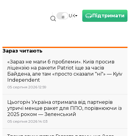
Підтримати
UK
Зараз читають
«Зараз не мали б проблеми». Київ просив
ліцензію на ракети Patriot іще за часів
Байдена, але там «просто сказали "ні"» — Kyiv
Independent
05 серпня 2026 12:59
Цьогоріч Україна отримала від партнерів
утричі менше ракет для ППО, порівнюючи із
2025 роком — Зеленський
05 серпня 2026 14:03