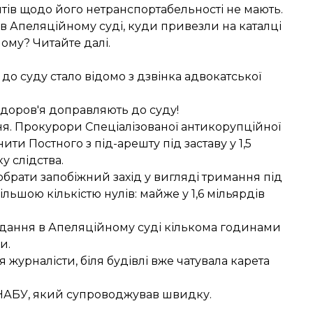
тів щодо його нетранспортабельності не мають.
в Апеляційному суді, куди привезли на каталці
Чому? Читайте далі.
 до суду стало відомо з дзвінка адвокатської
 здоров'я доправляють до суду!
я. Прокурори Спеціалізованої антикорупційної
и Постного з під-арешту під заставу у 1,5
у слідства.
брати запобіжний захід у вигляді тримання під
більшою кількістю нулів: майже у 1,6 мільярдів
сідання в Апеляційному суді кількома годинами
и.
 журналісти, біля будівлі вже чатувала карета
ів НАБУ, який супроводжував швидку.