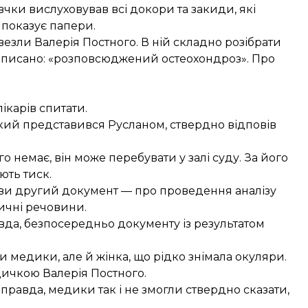
чки вислуховував всі докори та закиди, які
 показує папери.
везли Валерія Постного. В ній складно розібрати
 написано: «розповсюджений остеохондроз». Про
ікарів спитати.
який представився Русланом, ствердно відповів
 немає, він може перебувати у залі суду. За його
ють тиск.
ави другий документ — про проведення аналізу
тичні речовини.
вда, безпосередньо документу із результатом
и медики, але й жінка, що рідко знімала окуляри.
одичкою Валерія Постного.
правда, медики так і не змогли ствердно сказати,