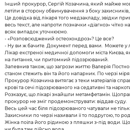
Інший прокурор, Сергій Козачина, який майже мов
летіли в сторону обвинувачення з боку захисників,
Це довідка від лікаря того медзакладу, звідки при
весь текст, але напроти позначки «діагноз» чітко
всяк випадок уточнюємо.
- «Розповсюджений остеохондроз»? Це все?
- Ну ви ж бачите. Документ перед вами. Можете у л
Лікар екстреної медичної допомоги міста Києва, 
на питання, чи притомний підозрюваний.
Запевнив також, що загрози життю Валерія Постного
станом стежить він та його напарник. По черзі міря
Прокурор Козачина витягає з теки матеріалів спр
крові та сечі підозрюваного на седативні та нарко
Розказує, що лікарі знайшли метамфетамін. Щопра
прокурор не зміг продемонструвати: віддав суду.
Весь цей час біля підозрюваного чатували не тільк
Захисники по черзі називали її то подругою, то р
Жінка поїла його рідиною з пляшки з-під води. Що
чи була там дійсно вода.