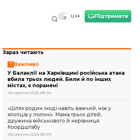
Підтримати
UK
Зараз читають
Важливо
У Балаклії на Харківщині російська атака
вбила трьох людей. Били й по інших
містах, є поранені
06 серпня 2026 08:04
«Шлях родин іноді навіть важчий, ніж у
хлопців у полоні». Мама трьох дітей,
дружина військового й керівниця
Коордштабу
06 серпня 2026 08:00