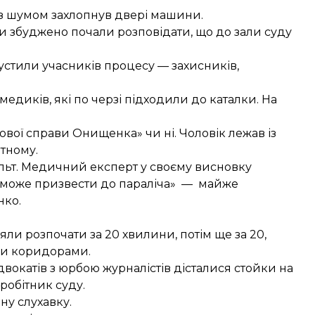
і з шумом захлопнув двері машини.
ни збуджено почали розповідати, що до зали суду
пустили учасників процесу — захисників,
едиків, які по черзі підходили до каталки. На
зової справи Онищенка» чи ні. Чоловік лежав із
тному.
льт. Медичний експерт у своєму висновку
ба може призвести до параліча» — майже
нко.
яли розпочати за 20 хвилини, потім ще за 20,
али коридорами.
двокатів з юрбою журналістів дісталися стойки на
робітник суду.
ну слухавку.