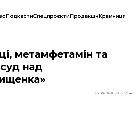
ео
Подкасти
Спецпроєкти
Продакшн
Крамниця
суд над фігурантом «справи Онищенка»
ці, метамфетамін та
 суд над
нищенка»
02 липня 2016 12:34