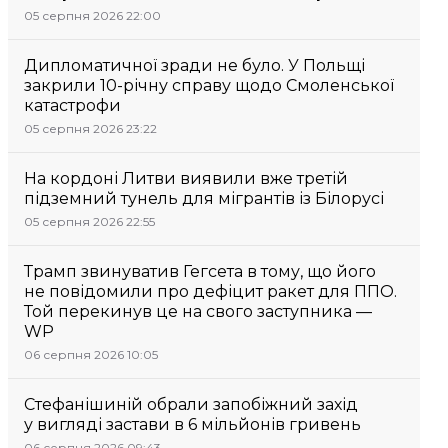
05 серпня 2026 22:00
Дипломатичної зради не було. У Польщі
закрили 10-річну справу щодо Смоленської
катастрофи
05 серпня 2026 23:22
На кордоні Литви виявили вже третій
підземний тунель для мігрантів із Білорусі
05 серпня 2026 22:55
Трамп звинуватив Гегсета в тому, що його
не повідомили про дефіцит ракет для ППО.
Той перекинув це на свого заступника —
WP
06 серпня 2026 10:05
Стефанішиній обрали запобіжний захід
у вигляді застави в 6 мільйонів гривень
06 серпня 2026 09:43