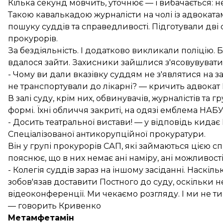
Кілька секунд мовчить, уточнює — і вибачається: н
Такою кавалькадою журналісти на чолі із адвоката
пошуку суддів та справедливості. Підготували дві 
прокурорів.
За бездіяльність. І додатково викликали поліцію. 
вдалося зайти. Захисники зайшлися з'ясовувувати
- Чому ви дали вказівку суддям не з'являтися на з
не транспортували до лікарні? — кричить адвокат 
В залі суду, крім них, обвинувачів, журналістів та г
формі. Їхні обличчя закриті, на одязі емблема НАБ
- Досить театральної вистави! — у відповідь кид
Спеціалізованої антикорупційної прокуратури.
Він у групі прокурорів САП, які займаються цією 
пояснює, що в них немає ані наміру, ані можливості
- Колегія суддів зараз на іншому засіданні. Наскіль
зобов'язав доставити Постного до суду, оскільки 
відеоконференції. Ми чекаємо розгляду. І ми не т
— говорить Кривенко
Метамфетамін