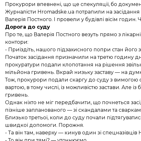
Прокурори впевнені, що це спекуляції, бо докумен
Журналісти Hromadske.ua потрапили на засідання 
Валерія Постного. І провели у будівлі вісім годин. 
Дорога до суду
Про те, що Валерія Постного везуть прямо з лікарні
контори:
- Приїздіть, нашого підзахисного попри стан його
Початок засідання призначили на третю годину дн
прокуратури подали клопотання на рішення звільнит
мільйона гривень. Вкрай низьку заставу — на думк
Тож, прокурори подали скаргу до суду з вимогою о
вартою, в тому числі, із можливістю застави. Але із 
гривень.
Однак ніхто не міг передбачити, що почнеться за
пізніше запланованого — зі скандалами та сваркам
Близько третьої, коли до суду почали підтягуватися
швидкої допомоги. Порожня.
- Та він там, наверху — кинув один зі спецназівц
- То він при тямі? — уточнюємо.