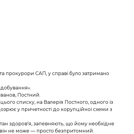
 та прокурори САП, у справі було затримано
идобування».
ванов, Постний.
цього списку, на Валерія Постного, одного із
ідозрює у причетності до корупційної схеми з
тан здоров'я, запевняють, що йому необхідне
 він не може — просто безпритомний.