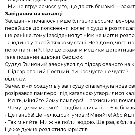
- Ми не втручаємося у те, що дають близькі — зах
Засідання на каталці
Засідання почалося лише близько восьмої вечора
перейшов до пояснення: колегія суддів розглядала
ще раніше, тому і засідання тут ніяк не могли роз
- Людина у вкрай тяжкому стані. Невідомо, чого йог
неконтактний. Про це сказали медики детективам,
таке подання адвокат Сердюк.
Суддя Глиняний звернувся до підозрюваного на ка
- Підозрюваний Постний, ви нас чуєте-не чуєте? —
відводу.
За час їхніх роздумів у залі суду спалахнула нова 
розірвався памперс і під каталкою утворилися кал
- Йдіть, міняйте йому памперс! — захисники почали
- Чому це ми маємо? — відбивалися ті. — Є ж близьк
- Це ганьба! Це нелюдські умови! Міняйте! Або йдіт
- Так міняйте. Ми ж не поїли водою. Ще раз, є близькі
Це же дужче розлютило юристів: