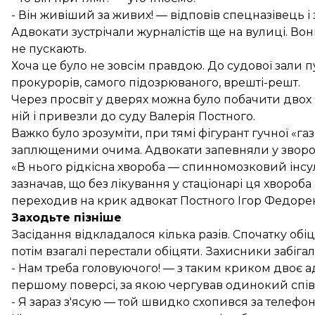
- Він живіший за живих! — відповів спецназівець 
Адвокати зустрічали журналістів ще на вулиці. Во
не пускають.
Хоча це було не зовсім правдою. До судової зали 
прокурорів, самого підозрюваного, врешті-решт.
Через просвіт у дверях можна було побачити двох м
ній і привезли до суду Валерія Постного.
Важко було зрозуміти, при тямі фігурант гучної «га
заплющеними очима. Адвокати запевняли у зворо
«В нього рідкісна хвороба — спинномозковий інсу
зазначав, що без лікування у стаціонарі ця хворо
переходив на крик адвокат Постного Ігор Федоре
Заходьте пізніше
Засідання відкладалося кілька разів. Спочатку обіц
потім взагалі перестали обіцяти. Захисники забіг
- Нам треба головуючого! — з таким криком двоє а
першому поверсі, за якою чергував одинокий спів
- Я зараз з'ясую — той швидко схопився за телефон