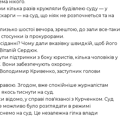
ема нікого.
ми кілька разів кружляли будівлею суду — у
скарги — на суд, що ніяк не розпочнеться та на
Близько шостої вечора, зрештою, до зали все-таки
 стосунки із прокурорами.
асіданні? Чому дали вказівку швидкій, щоб його
Віталій Сердюк.
рупи підтримки з боку юристів, кілька чоловіків у
У. Вони забезпечують охорону.
ає Володимир Кривенко, заступник голови
справою. Згодом, вже спокійніше журналістам
 якось тиснути на суд.
ки відомо, у справі пов'язаної з Курченком. Суд
не можливо було розглядати в режимі
иснемо на суд. Це незалежна гілка влади