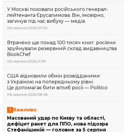
У Москві поховали російського генерал-
лейтенанта Єрусалимова. Він, імовірно,
загинув під час вибуху — медіа
06 серпня 2026 07:30
Втрачено ще понад 100 тисяч книг. росіяни
зруйнували резервний склад видавництва
BookChef
05 серпня 2026 21:09
США відновили обмін розвідданими
з Україною на попередньому рівні.
Це допомагає бити вглиб росії — Politico
06 серпня 2026 08:36
Важливо
Масований удар по Києву та області,
дефіцит ракет для ППО, нова підозра
Стефанішиній — головне за 5 серпня