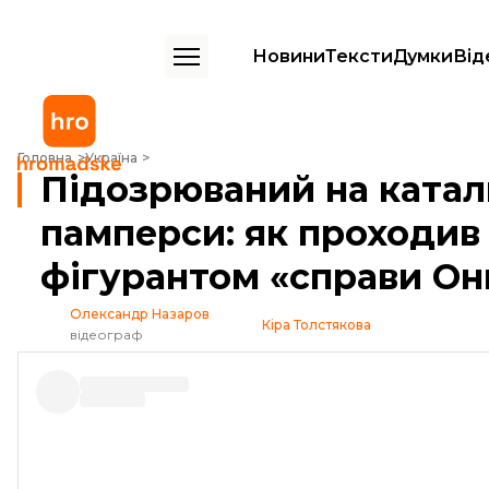
Новини
Тексти
Думки
Від
Підозрюваний на каталці, метамфетамін та памперси: як проходив 
Головна
Україна
Підозрюваний на катал
памперси: як проходив
фігурантом «справи О
Олександр Назаров
Кіра Толстякова
відеограф