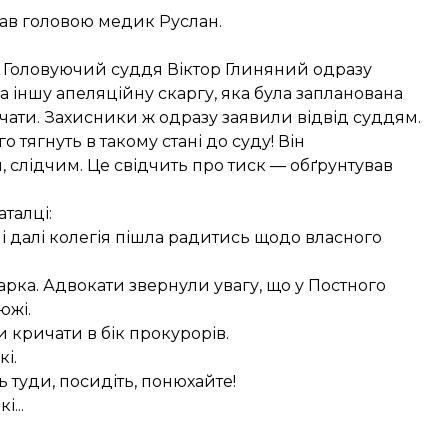
итав головою медик Руслан.
. Головуючий суддя Віктор Глиняний одразу
 іншу апеляційну скаргу, яка була запланована
почати. Захисники ж одразу заявили відвід суддям.
о тягнуть в такому стані до суду! Він
 слідчим. Це свідчить про тиск — обґрунтував
талці:
 і далі колегія пішла радитись щодо власного
сварка. Адвокати звернули увагу, що у Постного
южі.
 кричати в бік прокурорів.
і.
ь туди, посидіть, понюхайте!
...