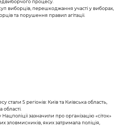
едвиборчого процесу.
уп виборців, перешкоджання участі у виборах,
ців та порушення правил агітації.
тали 5 регіонів: Київ та Київська область,
 області.
ацполіції зазначили про організацію «сіток»
их зловмисників, яких затримала поліція,