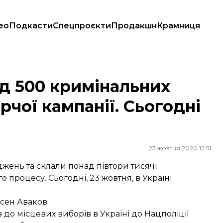
ео
Подкасти
Спецпроєкти
Продакшн
Крамниця
ї кампанії. Сьогодні агітація закінчується
д 500 кримінальних
рчої кампанії. Сьогодні
23 жовтня 2020 12:51
жень та склали понад півтори тисячі
процесу. Сьогодні, 23 жовтня, в Україні
рсен Аваков.
до місцевих виборів в Україні до Нацполіції