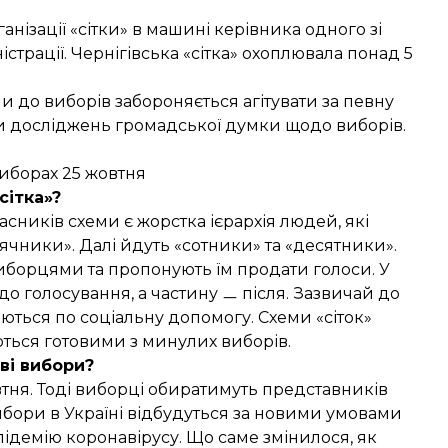
анізації «сітки» в машині керівника одного зі
трації. Чернігівська «сітка» охоплювала понад 5
ни до виборів забороняється агітувати за певну
ти досліджень громадської думки щодо виборів.
виборах 25 жовтня
сітка»?
часників схеми є жорстка ієрархія людей, які
сячники». Далі йдуть «сотники» та «десятники».
иборцями та пропонують їм продати голоси. У
о голосування, а частину ㅡ після. Зазвичай до
ються по соціальну допомогу. Схеми «сіток»
ються готовими з минулих виборів.
ві вибори?
втня. Тоді виборці обиратимуть представників
вибори в Україні відбудуться за новими умовами
ідемію коронавірусу. Що саме змінилося, як