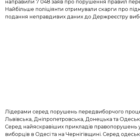
направили 7 048 заяв про порушення правил пер
Найбільше поліціянти отримували скарги про підк
подання неправдивих даних до Держреєстру вибор
Лідерами серед порушень передвиборчого процесу с
Львівська, Дніпропетровська, Донецька та Одеська
Серед найяскравіших прикладів правопорушень у Н
виборців в Одесі та на Чернігівщині. Серед одеськ