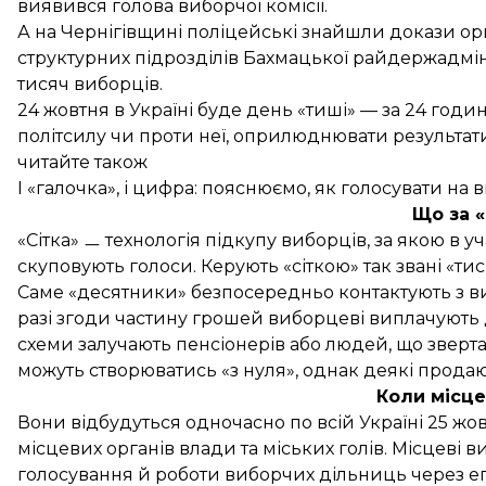
виявився голова виборчої комісії.
А на Чернігівщині поліцейські
знайшли
докази орг
структурних підрозділів Бахмацької райдержадмініс
тисяч виборців.
24 жовтня в Україні буде день «тиші» — за 24 годи
політсилу чи проти неї, оприлюднювати результа
читайте також
І «галочка», і цифра: пояснюємо, як голосувати на 
Що за «
«Сітка» ㅡ технологія підкупу виборців, за якою в у
скуповують голоси. Керують «сіткою» так звані «ти
Саме «десятники» безпосередньо контактують з в
разі згоди частину грошей виборцеві виплачують д
схеми залучають пенсіонерів або людей, що зверта
можуть створюватись «з нуля», однак деякі прода
Коли місце
Вони відбудуться одночасно по всій Україні 25 жо
місцевих органів влади та міських голів. Місцеві 
голосування й роботи виборчих дільниць через еп