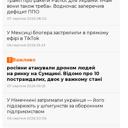
Трамп про ракети Patriot для України: «Нам
вони також треба». Водночас заперечив
дефіцит ППО
07 серпня 2026 08:02
У Мексиці блогера застрелили в прямому
ефірі в TikTok
06 серпня 2026 23:43
Важливо
росіяни атакували дроном людей
на ринку на Сумщині. Відомо про 10
постраждалих, двоє у важкому стані
07 серпня 2026 09:29
У Німеччині затримали українця — його
підозрюють у шпигунстві за оборонним
підприємством
06 серпня 2026 20:06