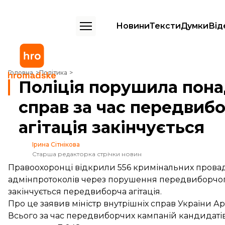
Новини
Тексти
Думки
Від
Поліція порушила понад 500 кримінальних справ за час передвиборчо
Головна
Політика
Поліція порушила пона
справ за час передвибо
агітація закінчується
Ірина Сітнікова
Старша редакторка стрічки новин
Правоохоронці відкрили 556 кримінальних провад
адмінпротоколів через порушення передвиборчого 
закінчується передвиборча агітація.
Про це
заявив
міністр внутрішніх справ України А
Всього за час передвиборчих кампаній кандидатів 