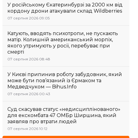
У російському Єкатеринбурзі за 2000 км від
кордону дрони атакували склад Wildberries
07 серпня 2026 09:05
Катують, вводять психотропи, не пускають
матір. Колишній американський морпіх,
якого утримують у росії, перебуває при
смерті
07 серпня 2026 08:48
У Києві припинив роботу забудовник, який
може бути пов’язаний із Єрмаком та
Медведчуком — Bihus.Info
07 серпня 2026 00:43
Суд скасував статус «недисциплінованого»
для екскомбата 47 ОМБр Ширшина, який
заявляв про втрати людей
07 серпня 2026 10:12