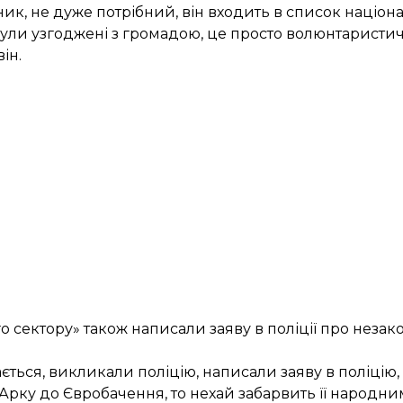
к, не дуже потрібний, він входить в список націона
 були узгоджені з громадою, це просто волюнтаристи
ін.
сектору» також написали заяву в поліції про незако
ається, викликали поліцію, написали заяву в поліцію
 Арку до Євробачення, то нехай забарвить її народн