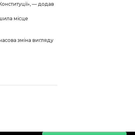
онституції», — додав
шила місце
часова зміна вигляду