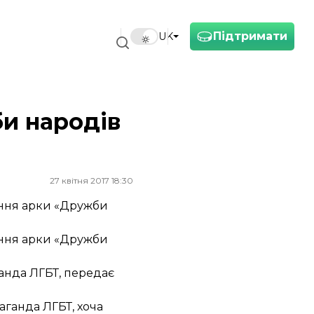
Підтримати
UK
и народів
27 квітня 2017 18:30
вання арки «Дружби
вання арки «Дружби
анда ЛГБТ,
передає
аганда ЛГБТ, хоча