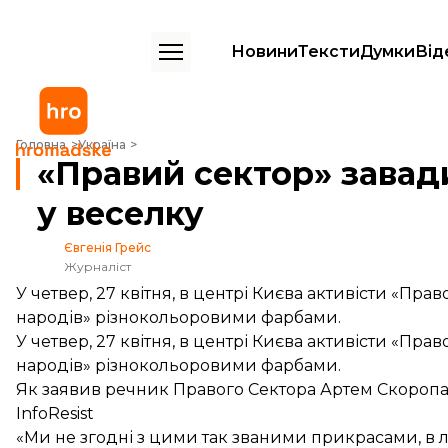
Новини
Тексти
Думки
Від
«Правий сектор» завадив фарбувати Арку Дружби народів у весел
Головна
Україна
«Правий сектор» завад
у веселку
Євгенія Грейс
Журналіст
У четвер, 27 квітня, в центрі Києва активісти «П
народів» різнокольоровими фарбами.
У четвер, 27 квітня, в центрі Києва активісти «П
народів» різнокольоровими фарбами.
Як заявив речник Правого Сектора Артем Скоропа
InfoResist
«Ми не згодні з цими так званими прикрасами, в л