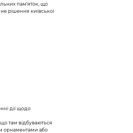
льних пам'яток, що
чне рішення київської
нні дії щодо
, що там відбуваються
им орнаментами або