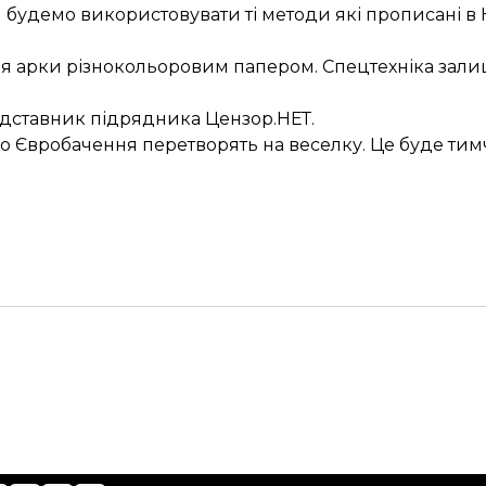
будемо використовувати ті методи які прописані в К
я арки різнокольоровим папером. Спецтехніка зали
едставник
підрядника
Цензор.НЕТ.
о Євробачення перетворять
на веселку. Це буде тим
.