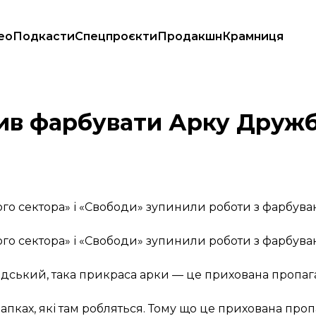
ео
Подкасти
Спецпроєкти
Продакшн
Крамниця
ку
ив фарбувати Арку Дружб
равого сектора» і «Свободи» зупинили роботи з фарбу
равого сектора» і «Свободи» зупинили роботи з фарбу
дський, така прикраса арки — це прихована пропаг
апках, які там робляться. Тому що це прихована проп