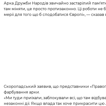
Арка Дружби Народів звичайно застарілий пам'ятни
там міняти, це просто протизаконно. Ці роботи не
мерії для того що б сподобатися Європі», — сказав в
Скоропадський заявив, що представники «Правого 
фарбування арки.
«Ми туди приїхали, заблокували всі, що там відбув
незаконні дії. Якщо влада так хоче прикрасити цю