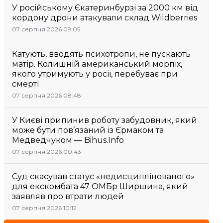
У російському Єкатеринбурзі за 2000 км від
кордону дрони атакували склад Wildberries
07 серпня 2026 09:05
Катують, вводять психотропи, не пускають
матір. Колишній американський морпіх,
якого утримують у росії, перебуває при
смерті
07 серпня 2026 08:48
У Києві припинив роботу забудовник, який
може бути пов’язаний із Єрмаком та
Медведчуком — Bihus.Info
07 серпня 2026 00:43
Суд скасував статус «недисциплінованого»
для екскомбата 47 ОМБр Ширшина, який
заявляв про втрати людей
07 серпня 2026 10:12