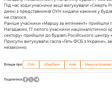
Під час ходи учасники акції вигукували «Смерть Р
деякі з представників ОУН кидали каміння у будів
не сталося.
Раніше учасники «Маршу за імпічмент»
прийшли п
Нагадаємо, 17 лютого учасники націоналістичної орг
сектору»
прийшли до будівлі Російського центру 
Присутні вигукували гасла «Геть ФСБ з України», 
незаконно.
Більше про
:
ОУН
сбербанк
Київ
Микола Коханівс
Поділитися
: