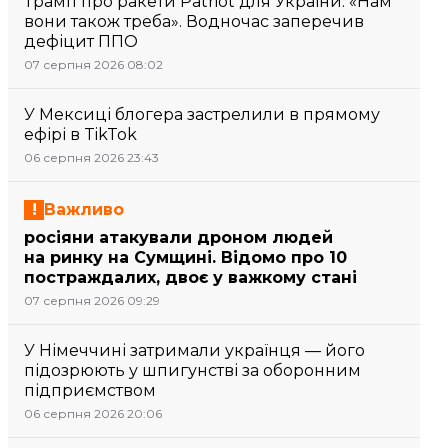
Трамп про ракети Patriot для України: «Нам
вони також треба». Водночас заперечив
дефіцит ППО
07 серпня 2026 08:02
У Мексиці блогера застрелили в прямому
ефірі в TikTok
06 серпня 2026 23:43
Важливо
росіяни атакували дроном людей
на ринку на Сумщині. Відомо про 10
постраждалих, двоє у важкому стані
07 серпня 2026 09:29
У Німеччині затримали українця — його
підозрюють у шпигунстві за оборонним
підприємством
06 серпня 2026 20:06