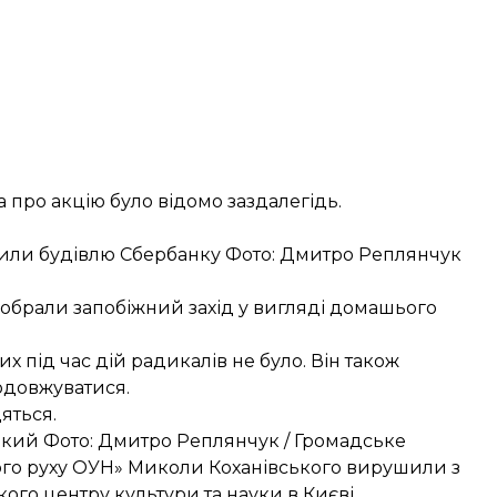
а про акцію було відомо заздалегідь.
или будівлю Сбербанку Фото: Дмитро Реплянчук
обрали запобіжний захід у вигляді
домашього
х під час дій радикалів не було. Він також
родовжуватися.
яться.
кий Фото: Дмитро Реплянчук / Громадське
чого руху ОУН» Миколи Коханівського вирушили з
ого центру культури та науки в Києві.