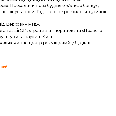
осії». Проходячи повз будівлю «Альфа банку»,
лю фінустанови. Тоді скло не розбилося, сутичок
ід Верховну Раду
.
анізації С14, «Традиція і порядок» та «Правого
культури та науки
в Києві.
заявляючи, що центр розміщений у будівлі
ький