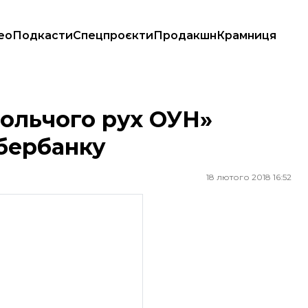
ео
Подкасти
Спецпроєкти
Продакшн
Крамниця
рбанку
ольчого рух ОУН»
бербанку
18 лютого 2018 16:52