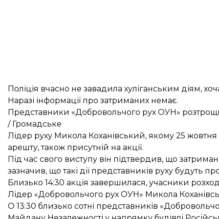
Поліція вчасно не завадила хуліганським діям, хоч
Наразі інформації про затриманих немає.
Представники «Добровольчого рух ОУН» розтрощ
/ Громадське
Лідер руху Микола Коханівський, якому 25 жовтня 
арешту
, також присутній на акції.
Під час свого виступу він підтвердив, що затримани
зазначив, що такі дії представників руху будуть п
Близько 14:30 акція завершилася, учасники розход
Лідер «Добровольчого рух ОУН» Микола Коханівсь
О 13:30 близько сотні представників «Доброволь
Майдану Незалежності у напрямку будівлі Російськ