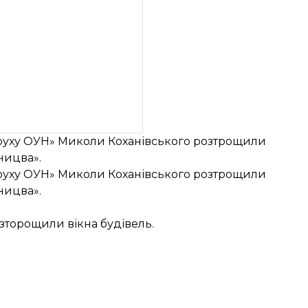
 руху ОУН» Миколи Коханівського розтрощили
ницва».
 руху ОУН» Миколи Коханівського розтрощили
ницва».
озторощили вікна будівель.