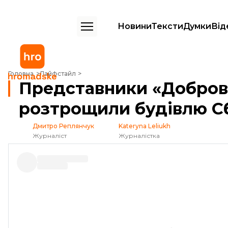
Новини
Тексти
Думки
Від
Представники «Добровольчого рух ОУН» розтрощили будівлю Сбе
Головна
Лайфстайл
Представники «Добров
розтрощили будівлю С
Дмитро Реплянчук
Kateryna Leliukh
Журналіст
Журналістка