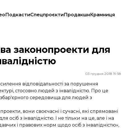
ео
Подкасти
Спецпроєкти
Продакшн
Крамниця
інвалідністю
ва законопроекти для
нвалідністю
03 грудня 2018 19:58
силення відповідальності за порушення
ектурі, стосовно людей з інвалідністю. Про це
безбар'єрного середовища для людей з
роекти, вони своєчасні і сучасні, які спрямовані
 осіб з інвалідністю. І не тільки на це, але і на
вчих і правових норм щодо осіб з інвалідністю»,