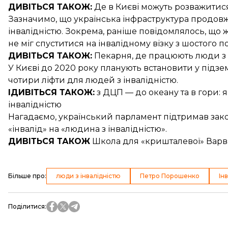
ДИВІТЬСЯ ТАКОЖ:
Де в Києві можуть розважитися 
Зазначимо, що українська інфраструктура продо
інвалідністю. Зокрема, раніше повідомлялось, що
не міг спуститися на інвалідному візку з шостого по
ДИВІТЬСЯ ТАКОЖ:
Пекарня, де працюють
люди з 
У Києві до 2020 року планують встановити у підз
чотири
ліфти для людей з інвалідністю
.
ІДИВІТЬСЯ ТАКОЖ:
з ДЦП — до океану та в гори:
я
інвалідністю
Нагадаємо, український парламент
підтримав зак
«інвалід» на «людина з інвалідністю».
ДИВІТЬСЯ ТАКОЖ
Школа для «кришталевої» Вар
Більше про
:
люди з інвалідністю
Петро Порошенко
Ін
Поділитися
: