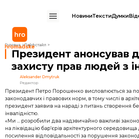
Новини
Тексти
Думки
Від
Президент анонсував два законопроекти для захисту прав людей з 
Головна
Лайфстайл
Президент анонсував д
захисту прав людей з і
Aleksander Dmytruk
Редактор
Президент Петро Порошенко висловлюється за по
законодавчих і правових норм, в тому числі в архіт
президент заявив на нараді з питань створення 
інвалідністю.
«Ми ... розробили два надзвичайно важливі законоп
на ліквідацію бар'єрів архітектурного середовища для
посилення відповідальності за порушення законода