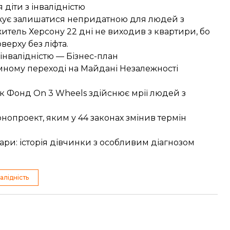
діти з інвалідністю
вжує залишатися непридатною для людей з
 житель Херсону
22 дні не виходив з квартири
, бо
верху без ліфта.
інвалідністю
— Бізнес-план
емному переході на Майдані Незалежності
к Фонд On 3 Wheels здійснює мрії людей з
онопроект
, яким у 44 законах змінив термін
вари
: історія дівчинки з особливим діагнозом
валідність