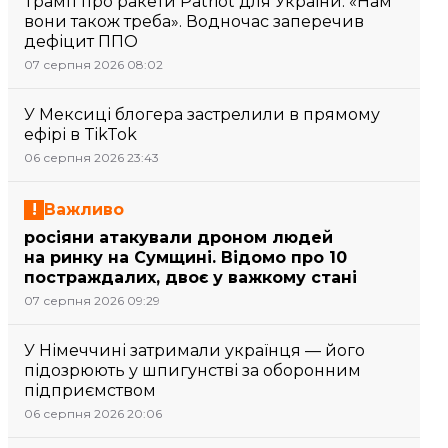
Трамп про ракети Patriot для України: «Нам
вони також треба». Водночас заперечив
дефіцит ППО
07 серпня 2026 08:02
У Мексиці блогера застрелили в прямому
ефірі в TikTok
06 серпня 2026 23:43
Важливо
росіяни атакували дроном людей
на ринку на Сумщині. Відомо про 10
постраждалих, двоє у важкому стані
07 серпня 2026 09:29
У Німеччині затримали українця — його
підозрюють у шпигунстві за оборонним
підприємством
06 серпня 2026 20:06