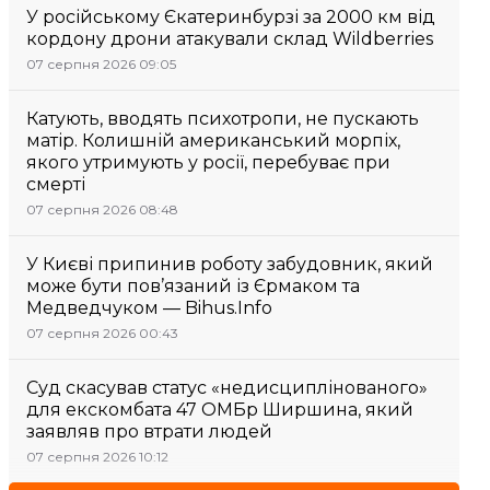
У російському Єкатеринбурзі за 2000 км від
кордону дрони атакували склад Wildberries
07 серпня 2026 09:05
Катують, вводять психотропи, не пускають
матір. Колишній американський морпіх,
якого утримують у росії, перебуває при
смерті
07 серпня 2026 08:48
У Києві припинив роботу забудовник, який
може бути пов’язаний із Єрмаком та
Медведчуком — Bihus.Info
07 серпня 2026 00:43
Суд скасував статус «недисциплінованого»
для екскомбата 47 ОМБр Ширшина, який
заявляв про втрати людей
07 серпня 2026 10:12