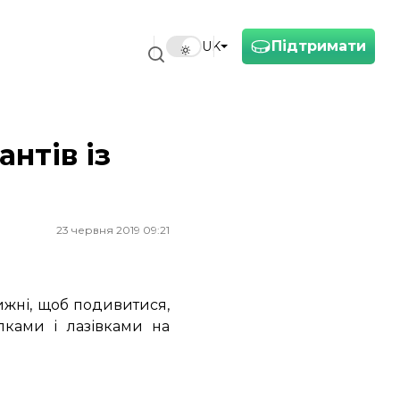
Підтримати
UK
нтів із
23 червня 2019 09:21
ижні, щоб подивитися,
лками і лазівками на