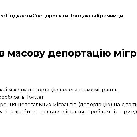
ео
Подкасти
Спецпроєкти
Продакшн
Крамниця
 масову депортацію мігра
ні масову депортацію нелегальних мігрантів.
роблозі в Twitter.
рення нелегальних мігрантів (депортацію) на два т
ся і виробити спільне рішення проблем із приту