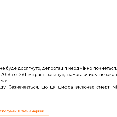
не буде досягнуто, депортація неодмінно почнеться.
 2018-го 281 мігрант
загинув
, намагаючись незако
еки.
у. Зазначається, що ця цифра включає смерті міг
Сполучені Штати Америки