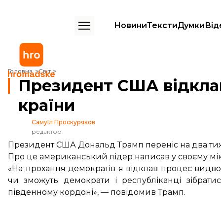
Новини
Тексти
Думки
Від
Президент США відклав масову депортацію мігрантів із країни
Головна
Світ
Президент США відклав
країни
Самуїл Проскуряков
редактор
Президент США Дональд Трамп переніс на два тиж
Про це американський лідер
написав
у своєму мік
«На прохання демократів я відклав процес видво
чи зможуть демократи і республіканці зібрати
південному кордоні», — повідомив Трамп.