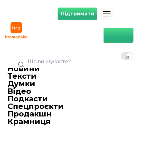
Підтримати
Підтримати
Головна
Самуїл Проскуряков
UK
EN
RU
Новини
Тексти
Думки
Відео
Подкасти
Спецпроєкти
Продакшн
Крамниця