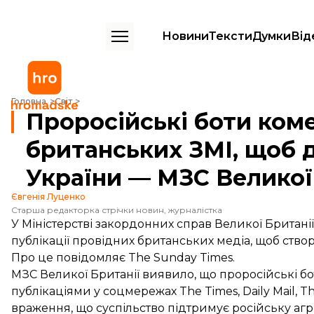
Новини
Тексти
Думки
Від
Проросійські боти коментували публікації британських ЗМІ, щоб д
Головна
Світ
Проросійські боти коме
британських ЗМІ, щоб
України — МЗС Великої
Євгенія Луценко
Старша редакторка стрічки новин, журналістка
У Міністерстві закордонних справ Великої Британі
публікації провідних британських медіа, щоб ств
Про це
повідомляє
The Sunday Times.
МЗС Великої Британії виявило, що проросійські бо
публікаціями у соцмережах The Times, Daily Mail, Th
враження, що суспільство підтримує російську агр