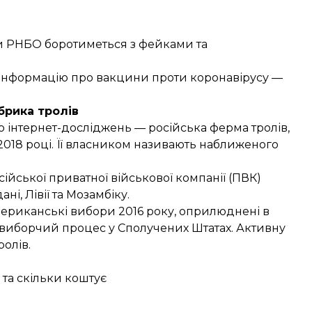
ри РНБО боротиметься з фейками та
зінформацію про вакцини проти коронавірусу —
брика тролів
 інтернет-досліджень — російська ферма тролів,
2018 році. Її власником називають наближеного
ійської приватної військової компанії (ПВК)
ні, Лівії та Мозамбіку.
ериканські вибори 2016 року,
оприлюднені в
 виборчий процес у Сполучених Штатах. Активну
ролів.
 та скільки коштує