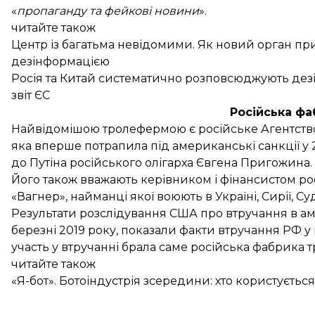
«
пропаганду та фейкові новини
».
читайте також
Центр із багатьма невідомими. Як новий орган п
дезінформацією
Росія та Китай систематично розповсюджують де
звіт ЄС
Російська фа
Найвідомішою тролефермою є російське Агентство
яка вперше потрапила під американські санкції у 
до Путіна російського олігарха Євгена Пригожина.
Його також вважають керівником і фінансистом рос
«Вагнер», найманці якої воюють в Україні, Сирії, Суда
Результати розслідування США про втручання в ам
березні 2019 року
, показали факти втручання РФ у
участь у втручанні брала саме російська фабрика т
читайте також
«Я-бот». Ботоіндустрія зсередини: хто користується