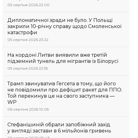
05 серпня 2026 22:00
Дипломатичної зради не було. У Польщі
закрили 10-річну справу щодо Смоленської
катастрофи
05 серпня 2026 23:22
На кордоні Литви виявили вже третій
підземний тунель для мігрантів із Білорусі
05 серпня 2026 22:55
Трамп звинуватив Гегсета в тому, що його
не повідомили про дефіцит ракет для ППО.
Той перекинув це на свого заступника —
WP
06 серпня 2026 10:05
Стефанішиній обрали запобіжний захід
у вигляді застави в 6 мільйонів гривень
06 серпня 2026 09:43