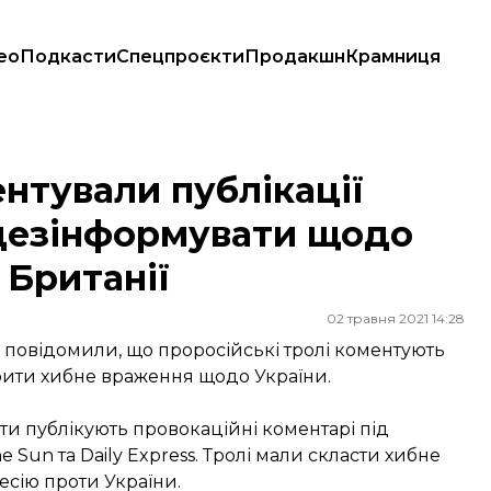
ео
Подкасти
Спецпроєкти
Продакшн
Крамниця
езінформувати щодо України — МЗС Великої Британії
нтували публікації
 дезінформувати щодо
 Британії
02 травня 2021 14:28
ї повідомили, що проросійські тролі коментують
орити хибне враження щодо України.
ти публікують провокаційні коментарі під
e Sun та Daily Express. Тролі мали скласти хибне
есію проти України.