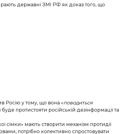
ирають державні ЗМІ РФ як доказ того, що
в Росію у тому, що вона «
поводиться
ія буде протистояти російській дезінформації та
кої сімки» мають створити механізм протидії
словами, потрібно колективно спростовувати