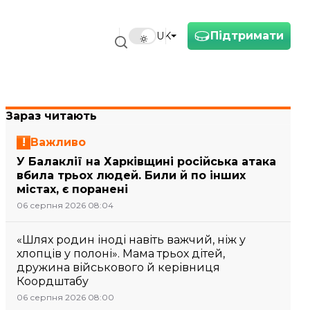
Підтримати
UK
Зараз читають
Важливо
У Балаклії на Харківщині російська атака
вбила трьох людей. Били й по інших
містах, є поранені
06 серпня 2026 08:04
«Шлях родин іноді навіть важчий, ніж у
хлопців у полоні». Мама трьох дітей,
дружина військового й керівниця
Коордштабу
06 серпня 2026 08:00