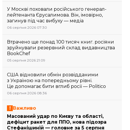
У Москві поховали російського генерал-
лейтенанта Єрусалимова. Він, імовірно,
загинув під час вибуху — медіа
06 серпня 2026 07:30
Втрачено ще понад 100 тисяч книг. росіяни
зруйнували резервний склад видавництва
BookChef
05 серпня 2026 21:09
США відновили обмін розвідданими
з Україною на попередньому рівні.
Це допомагає бити вглиб росії — Politico
06 серпня 2026 08:36
Важливо
Масований удар по Києву та області,
дефіцит ракет для ППО, нова підозра
Стефанішиній — головне за 5 серпня