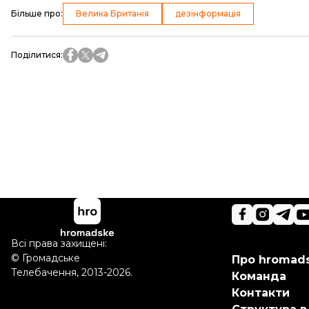
Більше про
:
Велика Британія
дезінформація
Поділитися
:
Всі права захищені:
©
Громадське
Про hromad
Телебачення
,
2013-2026.
Команда
Контакти