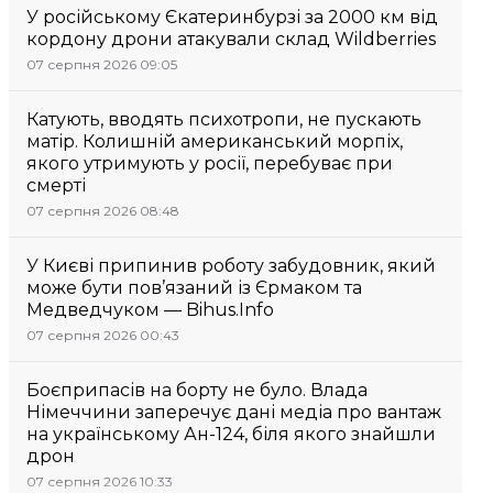
У російському Єкатеринбурзі за 2000 км від
кордону дрони атакували склад Wildberries
07 серпня 2026 09:05
Катують, вводять психотропи, не пускають
матір. Колишній американський морпіх,
якого утримують у росії, перебуває при
смерті
07 серпня 2026 08:48
У Києві припинив роботу забудовник, який
може бути пов’язаний із Єрмаком та
Медведчуком — Bihus.Info
07 серпня 2026 00:43
Боєприпасів на борту не було. Влада
Німеччини заперечує дані медіа про вантаж
на українському Ан-124, біля якого знайшли
дрон
07 серпня 2026 10:33