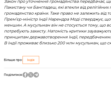
Закон про уточнення громадянства передбачає, що
Пакистану чи Бангладеш, які втекли від релігійних 
громадянство країни. Таке право не залежить від т
Прем’єр-міністр Індії Нарендра Моді стверджує, щ
меншин. А мусульман він не стосується тому, що в
потребують захисту. Натомість критики зауважуют
принципам державотворення Індії, передбаченими 
В Індії проживає близько 200 млн мусульман, що с
Більше про
:
Індія
Поділитися
: