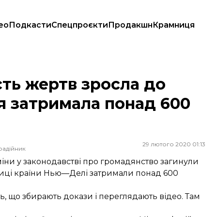
ео
Подкасти
Спецпроєкти
Продакшн
Крамниця
я затримала понад 600 людей
ість жертв зросла до
я затримала понад 600
29 лютого 2020 01:13
радійник
 зміни у законодавстві про громадянство загинули
лиці країни Нью—Делі затримали понад 600
ть, що збирають докази і переглядають відео. Там