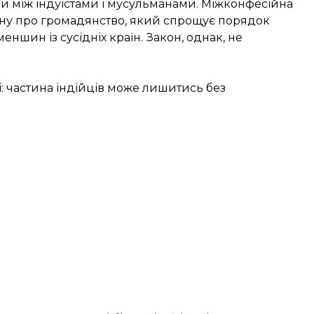
ли
між індуїстами і мусульманами. Міжконфесійна
кону про громадянство, який спрощує порядок
еншин із сусідніх країн. Закон, однак, не
: частина індійців може лишитись без