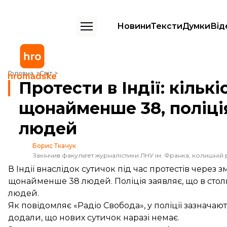
Новини
Тексти
Думки
Від
Протести в Індії: кількість жертв зросла до щонайменше 38, поліці
Головна
Світ
Протести в Індії: кільк
щонайменше 38, поліці
людей
Борис Ткачук
Закінчив факультет журналістики ЛНУ ім. Франка, колишній 
В Індії внаслідок сутичок під час протестів через
щонайменше 38 людей. Поліція заявляє, що в сто
людей.
Як
повідомляє
«Радіо Свобода», у поліції зазначаю
додали, що нових сутичок наразі немає.