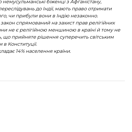
 немусульманські біженці з Афганістану,
переслідувань до Індії, мають право отримати
ого, чи прибули вони в Індію незаконно.
о закон спрямований на захист прав релігійних
они не є релігійною меншиною в країні й тому не
ь, що прийняте рішення суперечить світським
в Конституції.
кладає 14% населення країни.