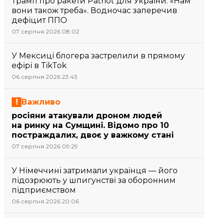
Трамп про ракети Patriot для України: «Нам
вони також треба». Водночас заперечив
дефіцит ППО
07 серпня 2026 08:02
У Мексиці блогера застрелили в прямому
ефірі в TikTok
06 серпня 2026 23:43
Важливо
росіяни атакували дроном людей
на ринку на Сумщині. Відомо про 10
постраждалих, двоє у важкому стані
07 серпня 2026 09:29
У Німеччині затримали українця — його
підозрюють у шпигунстві за оборонним
підприємством
06 серпня 2026 20:06