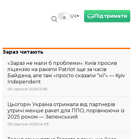
Підтримати
UK
Зараз читають
«Зараз не мали б проблеми». Київ просив
ліцензію на ракети Patriot іще за часів
Байдена, але там «просто сказали "ні"» — Kyiv
Independent
05 серпня 2026 12:59
Цьогоріч Україна отримала від партнерів
утричі менше ракет для ППО, порівнюючи із
2025 роком — Зеленський
05 серпня 2026 14:03