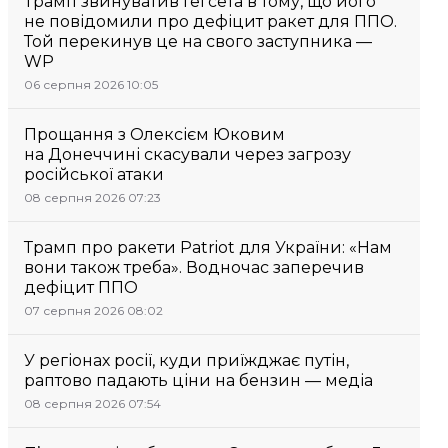
Трамп звинуватив Гегсета в тому, що його
не повідомили про дефіцит ракет для ППО.
Той перекинув це на свого заступника —
WP
06 серпня 2026 10:05
Прощання з Олексієм Юковим
на Донеччині скасували через загрозу
російської атаки
08 серпня 2026 07:23
Трамп про ракети Patriot для України: «Нам
вони також треба». Водночас заперечив
дефіцит ППО
07 серпня 2026 08:02
У регіонах росії, куди приїжджає путін,
раптово падають ціни на бензин — медіа
08 серпня 2026 07:54