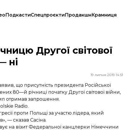
ео
Подкасти
Спецпроєкти
Продакшн
Крамниця
 — ні
чницю Другої світової
— ні
19 липня 2019 14:51
аявив, що присутність президента Російської
них 80—й річниці початку Другої світової війни,
мп отримав запрошення.
olskie Radio.
ресії проти Польщі за участю лідера, який
», — сказав Сасіна.
овує на візит Федеральної канцлерки Німеччини