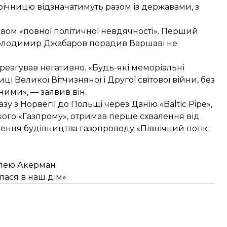
річницю відзначатимуть разом із державами, з
явом «повної політичної невдячності». Перший
 Володимир Джабаров порадив Варшаві не
еагував негативно. «Будь-які меморіальні
иці Великої Вітчизняної і Другої світової війни, без
ними», — заявив він.
 з Норвегії до Польщі через Данію «Baltic Pipe»,
кого «Газпрому»,
отримав
перше схвалення від
дження будівництва газопроводу «Північний потік
Галею Акерман
лася в наш дім»