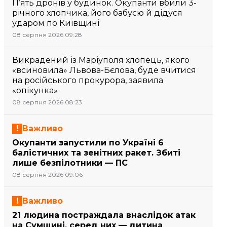
П’ять дронів у будинок. Окупанти вбили 3-
річного хлопчика, його бабусю й дідуся
ударом по Київщині
08 серпня 2026 09:28
Викрадений із Маріуполя хлопець, якого
«всиновила» Львова-Бєлова, буде вчитися
на російського прокурора, заявила
«опікунка»
08 серпня 2026 08:23
Важливо
Окупанти запустили по Україні 6
балістичних та зенітних ракет. Збиті
лише безпілотники — ПС
08 серпня 2026 09:06
Важливо
21 людина постраждала внаслідок атак
на Сумщині, серед них — дитина