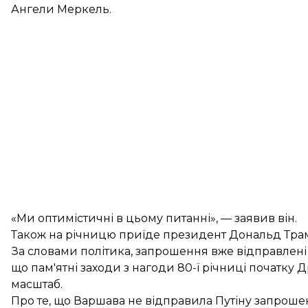
Ангели Меркель.
«Ми оптимістичні в цьому питанні», — заявив він.
Також на річницю приїде президент Дональд Тра
За словами політика, запрошення вже відправлені 
що пам'ятні заходи з нагоди 80-ї річниці початку 
масштаб.
Про те, що Варшава не відправила Путіну запрошенн