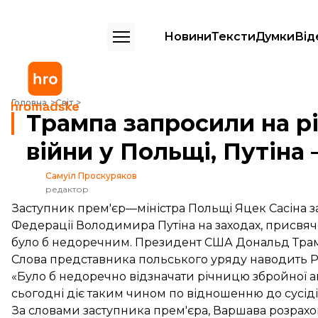
Новини
Тексти
Думки
Від
Трампа запросили на річницю Другої світової війни у Польщі, Путіна
Головна
Світ
Трампа запросили на рі
війни у Польщі, Путіна 
Самуїл Проскуряков
редактор
Заступник прем'єр—міністра Польщі Яцек Сасіна з
Федерації Володимира Путіна на заходах, присвяче
було б недоречним. Президент США Дональд Тра
Слова представника польського уряду
наводить
P
«Було б недоречно відзначати річницю збройної аг
сьогодні діє таким чином по відношенню до сусідів
За словами заступника прем'єра, Варшава розрах