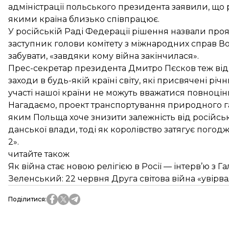
адміністрації польського президента заявили, що 
якими країна близько співпрацює.
У російській Раді Федерації рішення назвали про
заступник голови комітету з міжнародних справ
забувати, «завдяки кому війна закінчилася».
Прес-секретар президента Дмитро Пєсков теж відр
заходи в будь-якій країні світу, які присвячені річн
участі нашої країни не можуть вважатися повноцін
Нагадаємо, проект транспортування природного газу
яким Польща хоче знизити залежність від російсь
данської влади, тоді як королівство затягує пого
2».
читайте також
Як війна стає новою релігією в Росії — інтерв’ю з 
Зеленський: 22 червня Друга світова війна «увірва
Поділитися
: