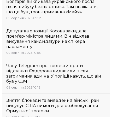
Болгарія викликала українського посла
після вибуху безпілотника. Там вважають,
що це був дрон-приманка «Майя»
09 серпня 2026 09:12
Депутатка опозиції Косова закидала
прем'єр-міністра яйцями. Він відклав
висування кандидатури на спікера
парламенту
09 серпня 2026 10:53
Чат у Telegram про протести проти
відставки Федорова видалили після
затримання адміна. У поліції кажуть, що він
був у СЗЧ
09 серпня 2026 10:16
Зняття блокади та виведення військ. Іран
висунув США вимоги для розблокування
Ормузької протоки
09 серпня 2026 13:18