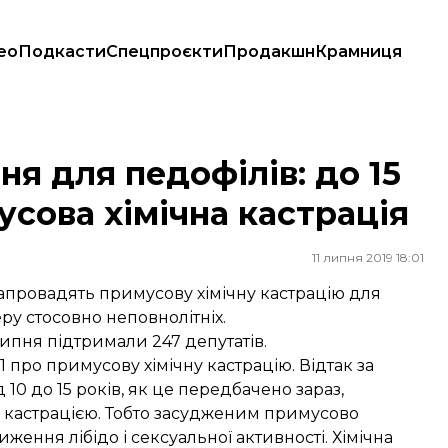
ео
Подкасти
Спецпроєкти
Продакшн
Крамниця
имусова хімічна кастрація
я для педофілів: до 15
усова хімічна кастрація
11 липня 2019 18:01
 запровадять примусову хімічну кастрацію для
ру стосовно неповнолітніх.
 липня
підтримали
247 депутатів.
про примусову хімічну кастрацію. Відтак за
 10 до 15 років, як це передбачено зараз,
 кастрацією. Тобто засудженим примусово
ення лібідо і сексуальної активності. Хімічна