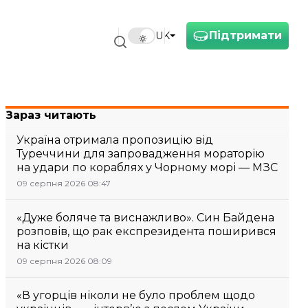
Підтримати
UK
Зараз читають
Україна отримала пропозицію від
Туреччини для запровадження мораторію
на удари по кораблях у Чорному морі — МЗС
09 серпня 2026 08:47
«Дуже боляче та виснажливо». Син Байдена
розповів, що рак експрезидента поширився
на кістки
09 серпня 2026 08:09
«В угорців ніколи не було проблем щодо