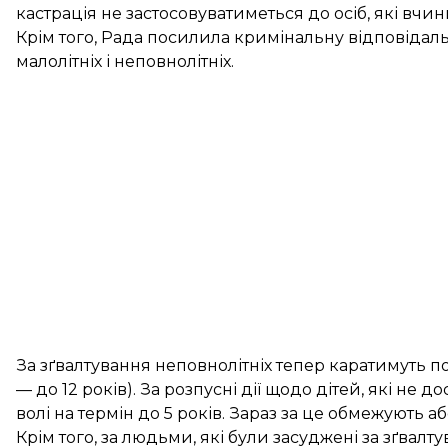
кастрація не застосовуватиметься до осіб, які вчини
Крім того, Рада посилила кримінальну відповідаль
малолітніх і неповнолітніх.
За зґвалтування неповнолітніх тепер каратимуть поз
— до 12 років). За розпусні дії щодо дітей, які не 
волі на термін до 5 років. Зараз за це обмежують аб
Крім того, за людьми, які були засуджені за зґвал