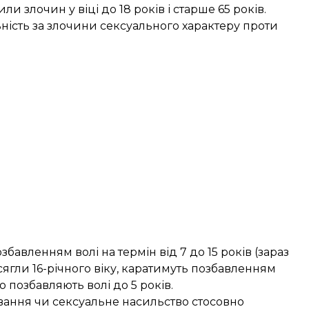
ли злочин у віці до 18 років і старше 65 років.
ність за злочини сексуального характеру проти
бавленням волі на термін від 7 до 15 років (зараз
досягли 16-річного віку, каратимуть позбавленням
о позбавляють волі до 5 років.
тування чи сексуальне насильство стосовно