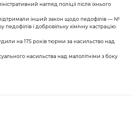
ністративний нагляд поліції після їхнього
 підтримали інший закон щодо педофілів — №
 педофілів і добровільну хімічну кастрацію.
удили на 175 років тюрми за насильство над
суального насильства над малолітніми з боку