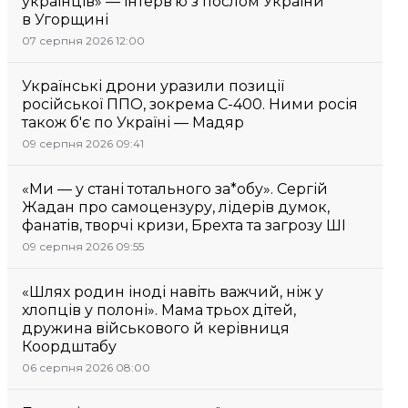
українців» — інтерв’ю з послом України
в Угорщині
07 серпня 2026 12:00
Українські дрони уразили позиції
російської ППО, зокрема С-400. Ними росія
також б'є по Україні — Мадяр
09 серпня 2026 09:41
«Ми — у стані тотального за*обу». Сергій
Жадан про самоцензуру, лідерів думок,
фанатів, творчі кризи, Брехта та загрозу ШІ
09 серпня 2026 09:55
«Шлях родин іноді навіть важчий, ніж у
хлопців у полоні». Мама трьох дітей,
дружина військового й керівниця
Коордштабу
06 серпня 2026 08:00