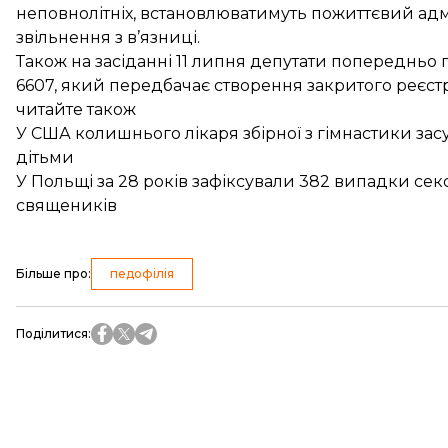
неповнолітніх, встановлюватимуть пожиттєвий адмі
звільнення з в’язниці.
Також на засіданні 11 липня депутати попередньо
6607, який передбачає створення закритого реєстру
читайте також
У США колишнього лікаря збірної з гімнастики зас
дітьми
У Польщі за 28 років зафіксували 382 випадки сек
священиків
Більше про
:
педофілія
Поділитися
: