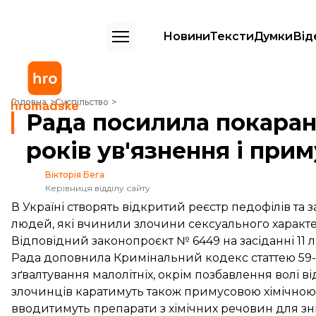
Новини
Тексти
Думки
Від
Рада посилила покарання для педофілів: до 15 років ув'язнення і пр
Головна
Суспільство
Рада посилила покаранн
років ув'язнення і прим
Вікторія Бега
Керівниця відділу сайту
В Україні створять відкритий реєстр педофілів та
людей, які вчинили злочини сексуального характе
Відповідний законопроєкт № 6449 на засіданні 11
Рада доповнила Кримінальний кодекс статтею 59-1 
зґвалтування малолітніх, окрім позбавлення волі від
злочинців каратимуть також примусовою хімічною
вводитимуть препарати з хімічних речовин для зниж