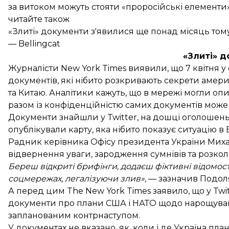
за витоком можуть стояти «проросійські елементи»
читайте також
«Злиті» документи з'явилися ще понад місяць тому
— Bellingcat
«Злиті» 
Журналісти New York Times виявили, що 7 квітня
у
документів
, які нібито розкривають секрети амер
та Китаю. Аналітики кажуть, що в мережі могли оп
разом із конфіденційністю самих документів може
Документи знайшли у Twitter, на дошці оголошень 
опублікували карту, яка нібито показує ситуацію в Б
Радник керівника Офісу президента України Ми
відвернення уваги, зародження сумнівів та розкол
Береш відкриті брифінги, додаєш фіктивні відомос
соцмережах, легалізуючи злив»,
— зазначив Подол
А перед цим The New York Times заявило, що у Twit
документи про плани США і НАТО
щодо нарощуван
запланованим контрнаступом.
У документах не вказано, як, коли і де Україна пл