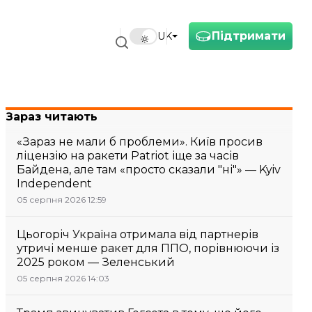
Підтримати
UK
Зараз читають
«Зараз не мали б проблеми». Київ просив
ліцензію на ракети Patriot іще за часів
Байдена, але там «просто сказали "ні"» — Kyiv
Independent
05 серпня 2026 12:59
Цьогоріч Україна отримала від партнерів
утричі менше ракет для ППО, порівнюючи із
2025 роком — Зеленський
05 серпня 2026 14:03