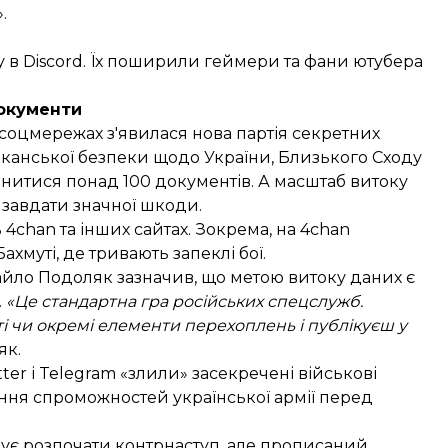
.
 в Discord. Їх поширили геймери та фани ютубера
документи
 соцмережах з'явилася нова партія секретних
иканської безпеки щодо України, Близького Сходу
инитися понад 100 документів. А масштаб витоку
 завдати значної шкоди.
4chan та інших сайтах. Зокрема, на 4chan
ахмуті, де тривають запеклі бої.
хайло Подоляк
зазначив
, що метою витоку даних є
.
«Це стандартна гра російських спецслужб.
ті чи окремі елементи перехоплень і публікуєш у
як.
ter і Telegram
«злили» засекречені військові
ня спроможностей української армії перед
анує розпочати контрнаступ, але прописаний