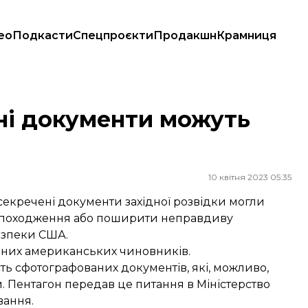
ео
Подкасти
Спецпроєкти
Продакшн
Крамниця
тні документи можуть
10 квітня 2023 05:35
секречені документи західної розвідки могли
го походження або поширити неправдиву
езпеки США.
мних американських чиновників.
сть сфотографованих документів, які, можливо,
и. Пентагон передав це питання в Міністерство
вання.