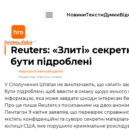
Новини
Тексти
Думки
Від
Reuters: «Злиті» секретні документи можуть бути підроблені
Головна
Війна
Reuters: «Злиті» секре
бути підроблені
Маркіян Климковецький
Редактор стрічки новин
У Сполучених Штатах не виключають, що «злиті» за
бути підроблені, щоб ввести в оману щодо їхньо
інформацію, яка може завдати шкоди інтересам б
Про це
пише
Reuters з посиланням на двох аноні
Пентагон 9 квітня заявляв, що перевіряє справжні
містять конфіденційні та суворо секретні матеріал
юстиції США, яке порушило кримінальне розсліду