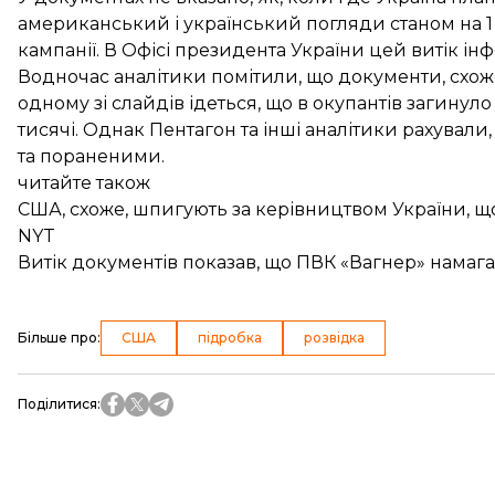
американський і український погляди станом на 1 
кампанії. В Офісі президента України цей витік ін
Водночас аналітики помітили, що документи, схоже
одному зі слайдів ідеться, що в окупантів загинуло 16
тисячі. Однак Пентагон та інші аналітики рахували
та пораненими.
читайте також
США, схоже, шпигують за керівництвом України, щ
NYT
Витік документів показав, що ПВК «Вагнер» нама
Більше про
:
США
підробка
розвідка
Поділитися
: