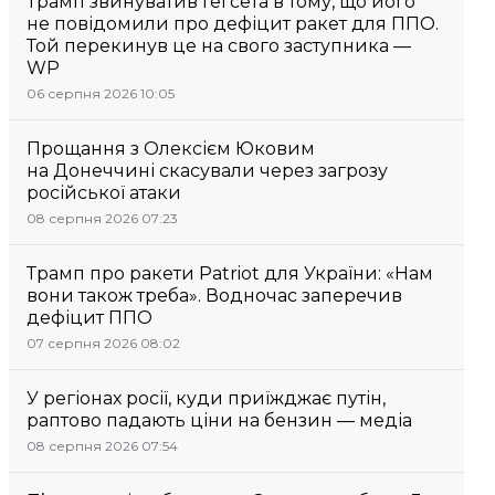
Трамп звинуватив Гегсета в тому, що його
не повідомили про дефіцит ракет для ППО.
Той перекинув це на свого заступника —
WP
06 серпня 2026 10:05
Прощання з Олексієм Юковим
на Донеччині скасували через загрозу
російської атаки
08 серпня 2026 07:23
Трамп про ракети Patriot для України: «Нам
вони також треба». Водночас заперечив
дефіцит ППО
07 серпня 2026 08:02
У регіонах росії, куди приїжджає путін,
раптово падають ціни на бензин — медіа
08 серпня 2026 07:54