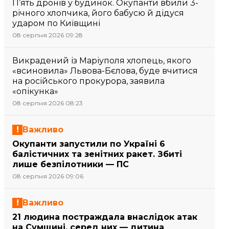
П’ять дронів у будинок. Окупанти вбили 3-
річного хлопчика, його бабусю й дідуся
ударом по Київщині
08 серпня 2026 09:28
Викрадений із Маріуполя хлопець, якого
«всиновила» Львова-Бєлова, буде вчитися
на російського прокурора, заявила
«опікунка»
08 серпня 2026 08:23
Важливо
Окупанти запустили по Україні 6
балістичних та зенітних ракет. Збиті
лише безпілотники — ПС
08 серпня 2026 09:06
Важливо
21 людина постраждала внаслідок атак
на Сумщині, серед них — дитина