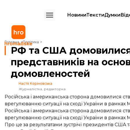
Новини
Тексти
Думки
Від
РФ та США домовилися про співпрацю своїх представників на осно
Головна
Політика
РФ та США домовилися 
представників на основ
домовленостей
Настя Коріновська
Журналістка, редакторка
Російська і американська сторона домовилися с
врегулюванню ситуації на сході України в рамках
Російська і американська сторона домовилися с
врегулюванню ситуації на сході України в рамках
Про це за результатами зустрічі президентів США т