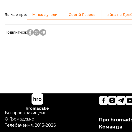
Більше про
:
Мінські угоди
Сергій Лавров
війна на Дон
Поділитися
:
Всі права захищені:
©
Громадське
Про hromad
Телебачення
,
2013-2026.
Команда