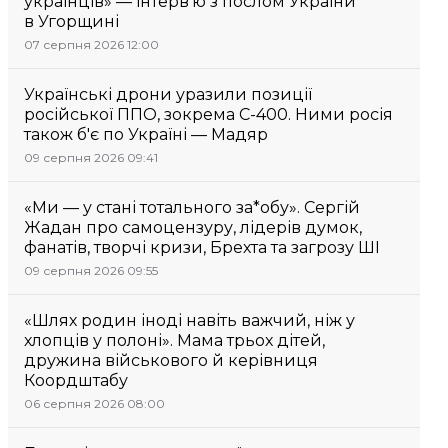
українців» — інтерв’ю з послом України
в Угорщині
07 серпня 2026 12:00
Українські дрони уразили позиції
російської ППО, зокрема С-400. Ними росія
також б'є по Україні — Мадяр
09 серпня 2026 09:41
«Ми — у стані тотального за*обу». Сергій
Жадан про самоцензуру, лідерів думок,
фанатів, творчі кризи, Брехта та загрозу ШІ
09 серпня 2026 09:55
«Шлях родин іноді навіть важчий, ніж у
хлопців у полоні». Мама трьох дітей,
дружина військового й керівниця
Коордштабу
06 серпня 2026 08:00