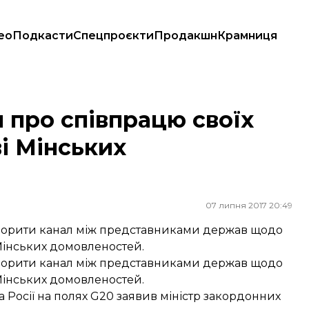
ео
Подкасти
Спецпроєкти
Продакшн
Крамниця
ві Мінських домовленостей
про співпрацю своїх
і Мінських
07 липня 2017 20:49
творити канал між представниками держав щодо
 Мінських домовленостей.
творити канал між представниками держав щодо
 Мінських домовленостей.
а Росії на полях G20 заявив міністр закордонних