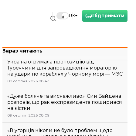
Підтримати
UK
Зараз читають
Україна отримала пропозицію від
Туреччини для запровадження мораторію
на удари по кораблях у Чорному морі — МЗС
09 серпня 2026 08:47
«Дуже боляче та виснажливо». Син Байдена
розповів, що рак експрезидента поширився
на кістки
09 серпня 2026 08:09
«В угорців ніколи не було проблем щодо