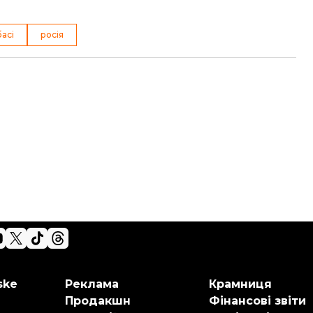
басі
росія
ske
Реклама
Крамниця
Продакшн
Фінансові звіти