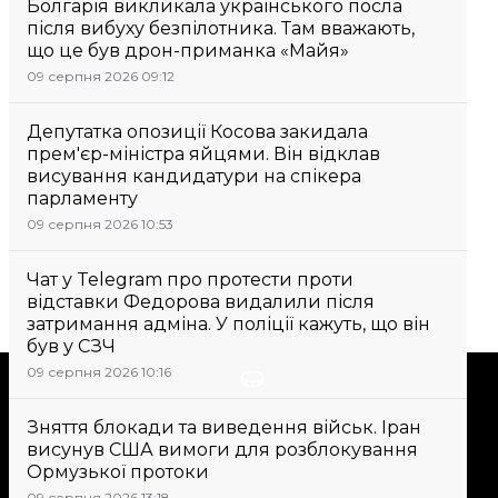
Болгарія викликала українського посла
після вибуху безпілотника. Там вважають,
що це був дрон-приманка «Майя»
09 серпня 2026 09:12
Депутатка опозиції Косова закидала
прем'єр-міністра яйцями. Він відклав
висування кандидатури на спікера
парламенту
09 серпня 2026 10:53
Чат у Telegram про протести проти
відставки Федорова видалили після
затримання адміна. У поліції кажуть, що він
був у СЗЧ
09 серпня 2026 10:16
Підтримати
Зняття блокади та виведення військ. Іран
висунув США вимоги для розблокування
Підтримай hromadske.
Ормузької протоки
Ми працюємо для тебе та
09 серпня 2026 13:18