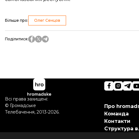
Більше про
:
Олег Сенцов
Поділитися
:
Всі права захищені:
©
Громадське
Про hromad
Телебачення
,
2013-2026.
Команда
Контакти
Структура в