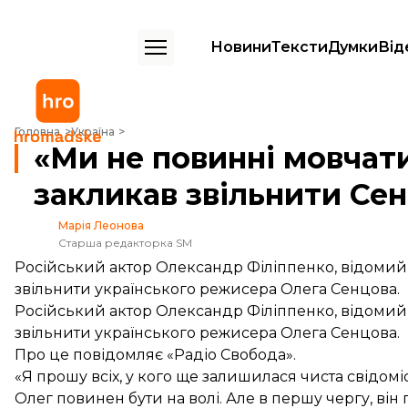
Новини
Тексти
Думки
Від
«Ми не повинні мовчати» — російський актор Філіппенко закликав 
Головна
Україна
«Ми не повинні мовчат
закликав звільнити Се
Марія Леонова
Старша редакторка SM
Російський актор Олександр Філіппенко, відомий з
звільнити українського режисера Олега Сенцова.
Російський актор Олександр Філіппенко, відомий з
звільнити українського режисера Олега Сенцова.
Про це повідомляє «Радіо Свобода».
«Я прошу всіх, у кого ще залишилася чиста свідомі
Олег повинен бути на волі. Але в першу чергу, ві