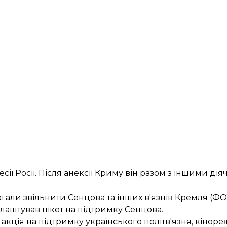
сії Росії. Після анексії Криму він разом з іншими ді
магали звільнити Сенцова та інших в'язнів Кремля 
лаштував пікет
на підтримку Сенцова.
акція на підтримку українського політв'язня
, кінор