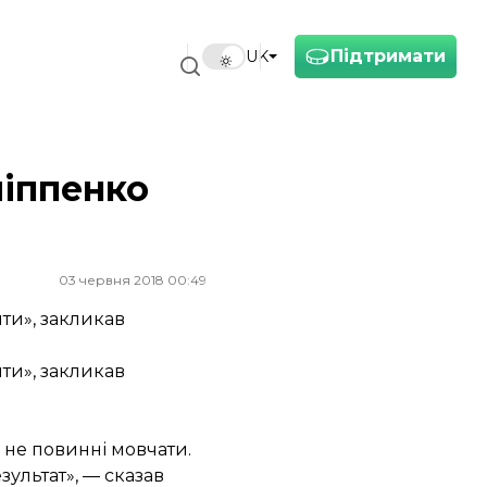
Підтримати
UK
ліппенко
03 червня 2018 00:49
ти», закликав
ти», закликав
и не повинні мовчати.
ультат», — сказав