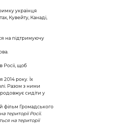
тримку українця
ах, Кувейту, Канаді,
ся
на підтримуючу
ова.
в Росії, щоб
2014 року. Їх
олі. Разом з ними
продовжує сидіти у
й фільм Громадського
 території Росії.
ься на території