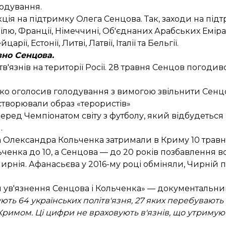
лодування.
кція
на підтримку Олега Сенцова. Так, заходи на під
раїлю, Франції, Німеччині, Об'єднаних Арабських Емірат
царії, Естонії, Литві, Латвії, Італії та Бельгії.
вно Сенцова.
'язнів на території Росії. 28 травня
Сенцов погодив
ко оголосив голодування
з вимогою звільнити Сенц
 створювали образ «терористів»
еред Чемпіонатом світу з футболу
, який відбудеться 
.
 Олександра Кольченка затримали в Криму 10 травня 
ченка до 10, а Сенцова — до 20 років позбавлення в
ирнія. Афанасьєва у 2016-му році обміняли, Чирній 
ія ув'язнення Сенцова і Кольченка
» — документальни
ть 64 українських політв'язня, 27 яких перебувають на
 Кримом. Ці цифри не враховують в'язнів, що утримуют