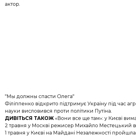
актор.
"Мы должны спасти Олега"
Філіппенко відкрито підтримує Україну під час агре
науки висловився проти політики Путіна.
ДИВІТЬСЯ ТАКОЖ
«Вони все ще там»
: у Києві ви
2 травня у Москві режисер Михайло
Местецький в
1 травня у Києві на Майдані Незалежності
пройшла 