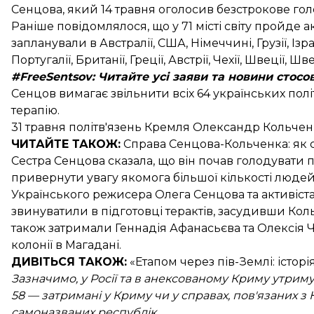
Сенцова, який 14 травня оголосив безстрокове го
Раніше повідомлялося, що у
71 місті світу пройде а
запланували в Австралії, США, Німеччині, Грузії, Із
Португалії, Британії, Греції, Австрії, Чехії, Швеції, Швей
#FreeSentsov
: Читайте усі заяви та новини стосо
Сенцов вимагає звільнити всіх 64 українських політв
терапію.
31 травня політв'язень Кремля Олександр
Кольчен
ЧИТАЙТЕ ТАКОЖ:
Справа Сенцова-Кольченка
: як
Сестра Сенцова сказала, що він
почав голодувати п
привернути увагу якомога більшої кількості людей
Українського режисера Олега Сенцова та активіста
звинуватили в підготовці терактів, засудивши Коль
також затримали Геннадія Афанасьєва та Олексія Ч
колонії в Магадані.
ДИВІТЬСЯ ТАКОЖ:
«Етапом через пів-Землі:
істор
Зазначимо, у Росії та в анексованому Криму утримую
58 — затримані у Криму чи у справах, пов'язаних з
самоназваних республік.