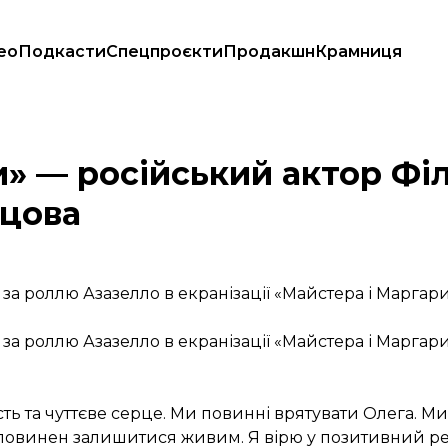
ео
Подкасти
Спецпроєкти
Продакшн
Крамниця
звільнити Сенцова
и» — російський актор Фі
нцова
а роллю Азазелло в екранізації «Майстера і Маргари
а роллю Азазелло в екранізації «Майстера і Маргари
сть та чуттєве серце. Ми повинні врятувати Олега. М
н повинен залишитися живим. Я вірю у позитивний рез