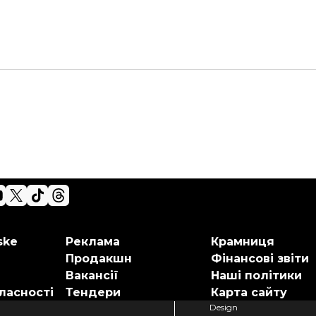
ske
Реклама
Крамниця
Продакшн
Фінансові звіти
Вакансії
Наші політики
ласності
Тендери
Карта сайту
Design