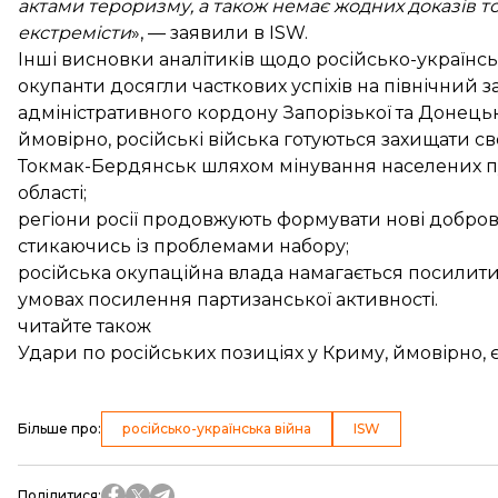
актами тероризму, а також немає жодних доказів тог
екстремісти
», — заявили в ISW.
Інші висновки аналітиків щодо російсько-українськ
окупанти досягли часткових успіхів на північний з
адміністративного кордону Запорізької та Донецьк
ймовірно, російські війська готуються захищати сво
Токмак-Бердянськ шляхом мінування населених пунк
області;
регіони росії продовжують формувати нові добров
стикаючись із проблемами набору;
російська окупаційна влада намагається посилити
умовах посилення партизанської активності.
читайте також
Удари по російських позиціях у Криму, ймовірно, 
Більше про
:
російсько-українська війна
ISW
Поділитися
: