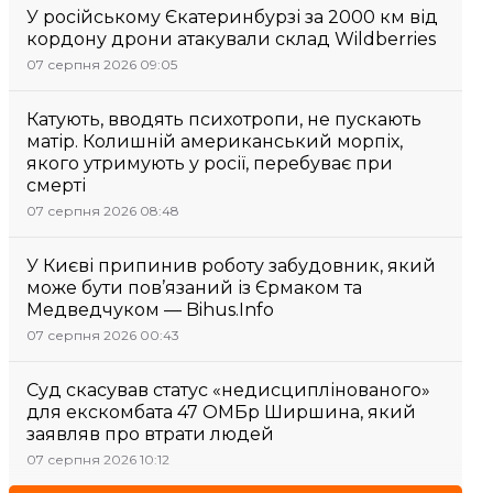
У російському Єкатеринбурзі за 2000 км від
кордону дрони атакували склад Wildberries
07 серпня 2026 09:05
Катують, вводять психотропи, не пускають
матір. Колишній американський морпіх,
якого утримують у росії, перебуває при
смерті
07 серпня 2026 08:48
У Києві припинив роботу забудовник, який
може бути пов’язаний із Єрмаком та
Медведчуком — Bihus.Info
07 серпня 2026 00:43
Суд скасував статус «недисциплінованого»
для екскомбата 47 ОМБр Ширшина, який
заявляв про втрати людей
07 серпня 2026 10:12