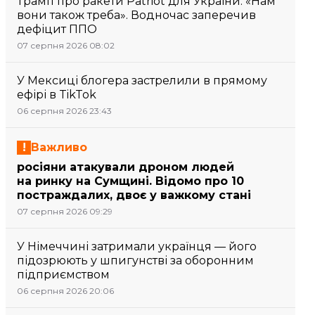
Трамп про ракети Patriot для України: «Нам
вони також треба». Водночас заперечив
дефіцит ППО
07 серпня 2026 08:02
У Мексиці блогера застрелили в прямому
ефірі в TikTok
06 серпня 2026 23:43
Важливо
росіяни атакували дроном людей
на ринку на Сумщині. Відомо про 10
постраждалих, двоє у важкому стані
07 серпня 2026 09:29
У Німеччині затримали українця — його
підозрюють у шпигунстві за оборонним
підприємством
06 серпня 2026 20:06