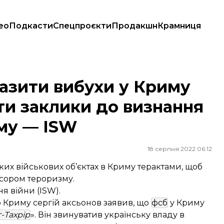
ео
Подкасти
Спецпроєкти
Продакшн
Крамниця
рвати заклики до визнання рф спонсором тероризму — ISW
разити вибухи у Криму
ати заклики до визнання
му — ISW
18 серпня 2022 06:12
их військових об’єктах в Криму терактами, щоб
сором тероризму.
я війни (ISW).
 Криму сергій аксьонов заявив, що
фсб
у Криму
т-Тахрір
». Він звинуватив українську владу в