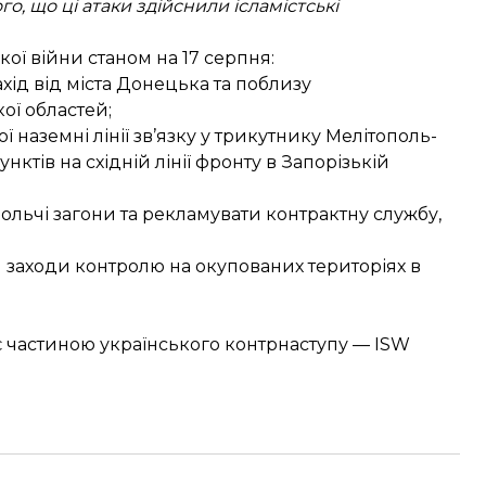
о, що ці атаки здійснили ісламістські
ої війни станом на 17 серпня:
ахід від міста Донецька та поблизу
ої областей;
ї наземні лінії зв’язку у трикутнику Мелітополь-
тів на східній лінії фронту в Запорізькій
ольчі загони та рекламувати контрактну службу,
 заходи контролю на окупованих територіях в
є частиною українського контрнаступу — ISW