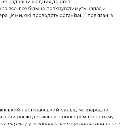
і, не надавши жодних доказів.
 за все, все більше пов’язуватимуть напади
раціями, які проводять організації, пов’язані з
їнський партизанський рух від міжнародної
 визнати росію державою-спонсором тероризму.
ають під сферу законного застосування сили та не є