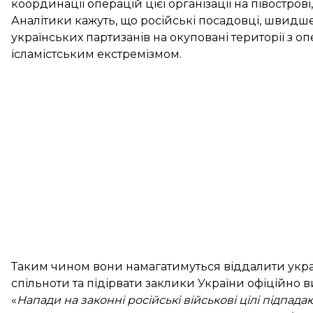
координації операцій цієї організації на півостров
Аналітики кажуть, що російські посадовці, швидше
українських партизанів на окуповані території з опе
ісламістським екстремізмом.
Таким чином вони намагатимуться віддалити укра
спільноти та підірвати заклики України офіційно
«
Напади на законні російські військові цілі підпад