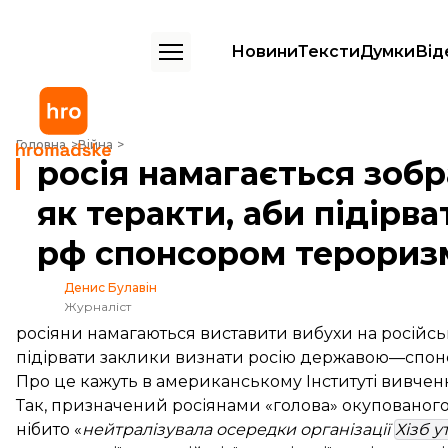
Новини
Тексти
Думки
Від
росія намагається зобразити вибухи у Криму як теракти, аби піді
Головна
Війна
росія намагається зоб
як теракти, аби підірв
рф спонсором терориз
Денис Булавін
Журналіст
росіяни намагаються виставити вибухи на російськ
підірвати заклики визнати росію державою—спон
Про це
кажуть
в американському Інституті вивченн
Так, призначений росіянами «голова» окупованого
нібито «
нейтралізувала осередки організації
Хізб у