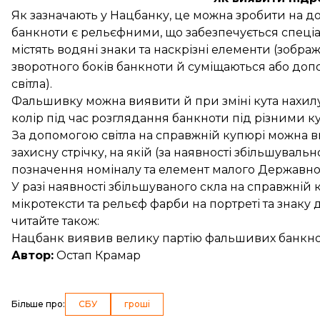
Як
зазначають
у Нацбанку, це можна зробити на д
банкноти є рельєфними, що забезпечується спеці
містять водяні знаки та наскрізні елементи (зобра
зворотного боків банкноти й суміщаються або до
світла).
Фальшивку можна виявити й при зміні кута нахилу
колір під час розглядання банкноти під різними к
За допомогою світла на справжній купюрі можна в
захисну стрічку, на якій (за наявності збільшувал
позначення номіналу та елемент малого Державног
У разі наявності збільшуваного скла на справжній
мікротексти та рельєф фарби на портреті та знаку
читайте також:
Нацбанк виявив велику партію фальшивих банкнот
Автор:
Остап Крамар
Більше про
:
СБУ
гроші