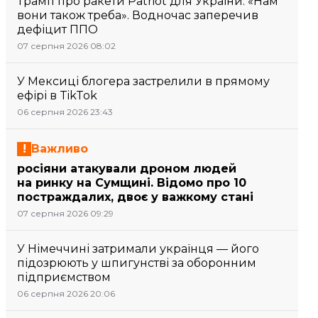
Трамп про ракети Patriot для України: «Нам
вони також треба». Водночас заперечив
дефіцит ППО
07 серпня 2026 08:02
У Мексиці блогера застрелили в прямому
ефірі в TikTok
06 серпня 2026 23:43
Важливо
росіяни атакували дроном людей
на ринку на Сумщині. Відомо про 10
постраждалих, двоє у важкому стані
07 серпня 2026 09:29
У Німеччині затримали українця — його
підозрюють у шпигунстві за оборонним
підприємством
06 серпня 2026 20:06