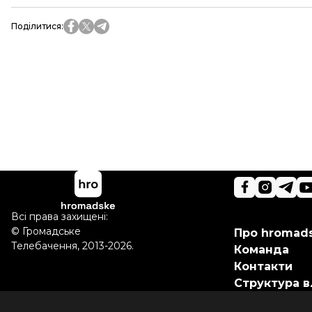
Поділитися
:
Всі права захищені:
©
Громадське
Про hromad
Телебачення
,
2013-2026.
Команда
Контакти
Структура в