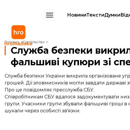
Новини
Тексти
Думки
Від
Служба безпеки викрила групу, яка збувала фальшиві купюри зі с
Головна
Суспільство
Служба безпеки викрил
фальшиві купюри зі сп
Служба безпеки України викрила організоване уг
грошей. Дії зловмисників могли завдати державі з
Про це
повідомляє
пресслужба СБУ.
Співробітникам СБУ вдалося задокументувати низ
групи. Учасники групи збували фальшиві гроші в на
шукали через особисті зв'язки.