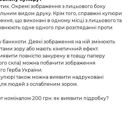
отик. Окремі зображення з лицьового боку
альним видом друку. Крім того, справжні купюри
ження, що виконані в одному місці з лицьового та
повнюють одне одного при розгляданні проти
 банкноти. Деякі зображення на ній змінюють
утами зору або мають кінетичний ефект.
иявити повністю занурену в товщу паперу
ьного скла) можна побачити зображення
о Герба України.
 купюрі також можна виявити надруковані
 для людей з ослабленим зором.
 номіналом 200 грн: як виявити підробку?