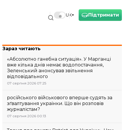
Підтримати
UK
Зараз читають
«Абсолютно ганебна ситуація». У Марганці
вже кілька днів немає водопостачання,
Зеленський анонсував звільнення
відповідального
07 серпня 2026 07:25
російського військового вперше судять за
зґвалтування українки. Що він розповів
журналістам?
07 серпня 2026 00:13