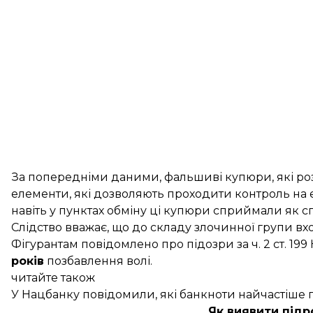
За попередніми даними, фальшиві купюри, які ро
елементи, які дозволяють проходити контроль на 
навіть у пунктах обміну ці купюри сприймали як с
Слідство вважає, що до складу злочинної групи вх
Фігурантам повідомлено про підозри за ч. 2 ст. 19
років
позбавлення волі.
читайте також
У Нацбанку повідомили, які банкноти найчастіше
Як виявити під