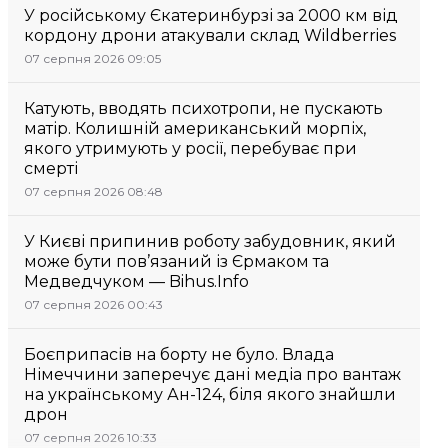
У російському Єкатеринбурзі за 2000 км від
кордону дрони атакували склад Wildberries
07 серпня 2026 09:05
Катують, вводять психотропи, не пускають
матір. Колишній американський морпіх,
якого утримують у росії, перебуває при
смерті
07 серпня 2026 08:48
У Києві припинив роботу забудовник, який
може бути пов’язаний із Єрмаком та
Медведчуком — Bihus.Info
07 серпня 2026 00:43
Боєприпасів на борту не було. Влада
Німеччини заперечує дані медіа про вантаж
на українському Ан-124, біля якого знайшли
дрон
07 серпня 2026 10:33