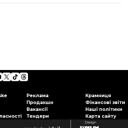
ske
Реклама
Крамниця
Продакшн
Фінансові звіти
Вакансії
Наші політики
ласності
Тендери
Карта сайту
Design