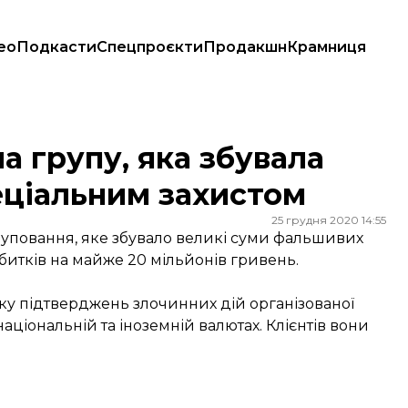
ео
Подкасти
Спецпроєкти
Продакшн
Крамниця
пеціальним захистом
а групу, яка збувала
еціальним захистом
25 грудня 2020 14:55
руповання, яке збувало великі суми фальшивих
битків на майже 20 мільйонів гривень.
ку підтверджень злочинних дій організованої
ціональній та іноземній валютах. Клієнтів вони