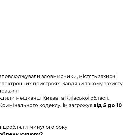
зповсюджували зловмисники, містять захисні
електронних пристроях. Завдяки такому захисту
правжні.
одили мешканці Києва та Київської області.
9 Кримінального кодексу. Їм загрожує
від 5 до 10
 підробляли минулого року
роблену купюру?