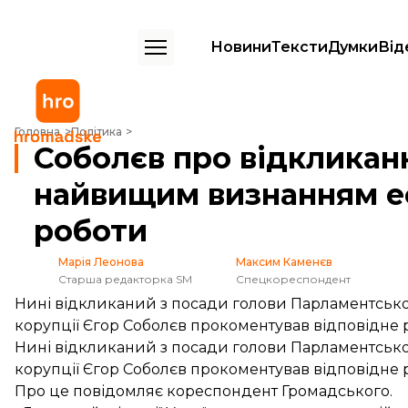
Новини
Тексти
Думки
Від
Соболєв про відкликання з посади: Вважаю це найвищим визнання
Головна
Політика
Соболєв про відкликан
найвищим визнанням е
роботи
Марія Леонова
Максим Каменєв
Старша редакторка SM
Спецкореспондент
Нині відкликаний з посади голови Парламентського
корупції Єгор Соболєв прокоментував відповідне 
Нині відкликаний з посади голови Парламентського
корупції Єгор Соболєв прокоментував відповідне 
Про це повідомляє кореспондент Громадського.