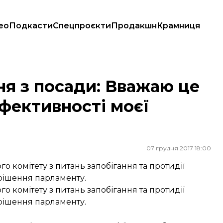
ео
Подкасти
Спецпроєкти
Продакшн
Крамниця
м ефективності моєї роботи
ня з посади: Вважаю це
фективності моєї
07 грудня 2017 18:00
 комітету з питань запобігання та протидії
рішення парламенту.
 комітету з питань запобігання та протидії
рішення парламенту.