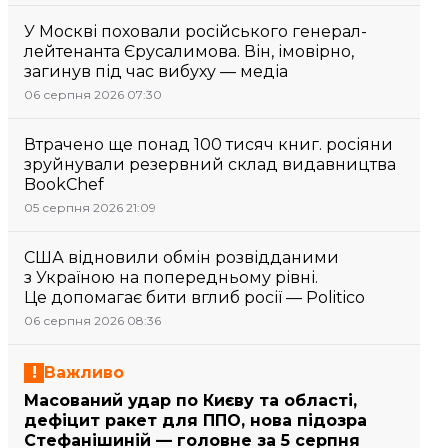
У Москві поховали російського генерал-
лейтенанта Єрусалимова. Він, імовірно,
загинув під час вибуху — медіа
06 серпня 2026 07:30
Втрачено ще понад 100 тисяч книг. росіяни
зруйнували резервний склад видавництва
BookChef
05 серпня 2026 21:09
США відновили обмін розвідданими
з Україною на попередньому рівні.
Це допомагає бити вглиб росії — Politico
06 серпня 2026 08:36
Важливо
Масований удар по Києву та області,
дефіцит ракет для ППО, нова підозра
Стефанішиній — головне за 5 серпня