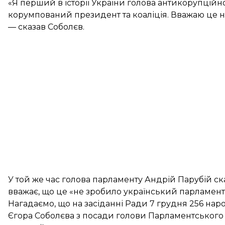
«Я перший в історії України голова антикорупційног
корумпований президент та коаліція. Вважаю це 
— сказав Соболєв.
У той же час голова парламенту Андрій Парубій ск
вважає, що це «не зробило український парламен
Нагадаємо, що на засіданні Ради 7 грудня 256 нар
Єгора Соболєва
з посади голови Парламентського к