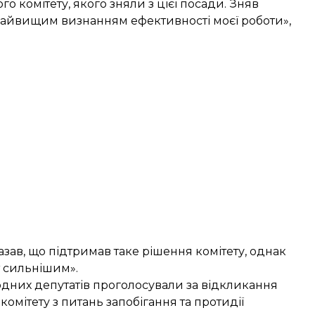
о комітету, якого зняли з цієї посади. Зняв
найвищим визнанням ефективності моєї роботи»,
азав, що підтримав таке рішення комітету, однак
т сильнішим».
одних депутатів
проголосували за відкликання
омітету з питань запобігання та протидії