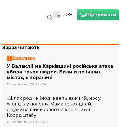
Підтримати
UK
Зараз читають
Важливо
У Балаклії на Харківщині російська атака
вбила трьох людей. Били й по інших
містах, є поранені
06 серпня 2026 08:04
«Шлях родин іноді навіть важчий, ніж у
хлопців у полоні». Мама трьох дітей,
дружина військового й керівниця
Коордштабу
06 серпня 2026 08:00