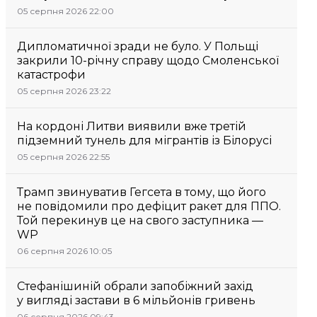
05 серпня 2026 22:00
Дипломатичної зради не було. У Польщі
закрили 10-річну справу щодо Смоленської
катастрофи
05 серпня 2026 23:22
На кордоні Литви виявили вже третій
підземний тунель для мігрантів із Білорусі
05 серпня 2026 22:55
Трамп звинуватив Гегсета в тому, що його
не повідомили про дефіцит ракет для ППО.
Той перекинув це на свого заступника —
WP
06 серпня 2026 10:05
Стефанішиній обрали запобіжний захід
у вигляді застави в 6 мільйонів гривень
06 серпня 2026 09:43