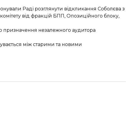
понували Раді
розглянути відкликання Соболєва
з
 комітету від фракцій БПП, Опозиційного блоку,
одо призначення незалежного аудитора
бувається
між старими та новими