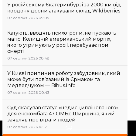
У російському Єкатеринбурзі за 2000 км від
кордону дрони атакували склад Wildberries
07 серпня 2026 09:05
Катують, вводять психотропи, не пускають
матір. Колишній американський морпіх,
якого утримують у росії, перебуває при
смерті
07 серпня 2026 08:48
У Києві припинив роботу забудовник, який
може бути пов’язаний із Єрмаком та
Медведчуком — Bihus.Info
07 серпня 2026 00:43
Суд скасував статус «недисциплінованого»
для екскомбата 47 ОМБр Ширшина, який
заявляв про втрати людей
07 серпня 2026 10:12
Підтримати