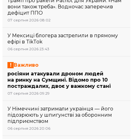
Трамп про ракети Patriot для України: «Нам
вони також треба». Водночас заперечив
дефіцит ППО
07 серпня 2026 08:02
У Мексиці блогера застрелили в прямому
ефірі в TikTok
06 серпня 2026 23:43
Важливо
росіяни атакували дроном людей
на ринку на Сумщині. Відомо про 10
постраждалих, двоє у важкому стані
07 серпня 2026 09:29
У Німеччині затримали українця — його
підозрюють у шпигунстві за оборонним
підприємством
06 серпня 2026 20:06