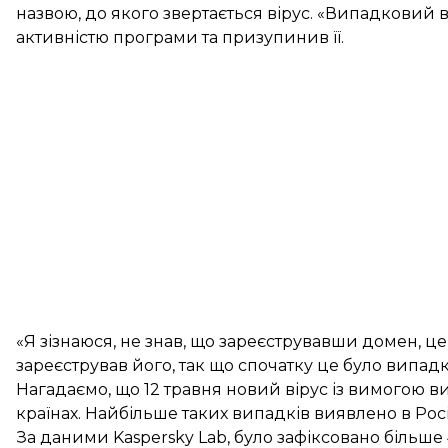
назвою, до якого звертається вірус. «Випадковий 
активністю програми та призупинив її.
«Я зізнаюся, не знав, що зареєструвавши домен, ц
зареєстрував його, так що спочатку це було випадк
Нагадаємо, що 12 травня
новий вірус із вимогою в
країнах. Найбільше таких випадків виявлено в Росії,
За
даними
Kaspersky Lab, було зафіксовано більше 4