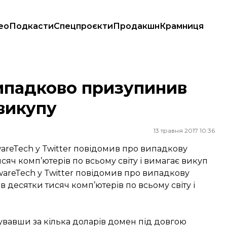
ео
Подкасти
Спецпроєкти
Продакшн
Крамниця
 викупу
випадково призупинив
викупу
13 травня 2017 10:36
wareTech у Twitter повідомив про випадкову
сяч комп’ютерів по всьому світу і вимагає викуп
wareTech у Twitter повідомив про випадкову
десятки тисяч комп’ютерів по всьому світу і
рувавши за кілька доларів домен під довгою