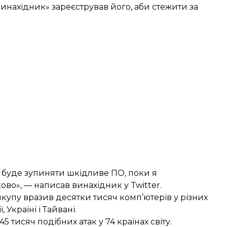
винахідник» зареєстрував його, аби стежити за
е буде зупиняти шкідливе ПО, поки я
ово», — написав винахідник у Twitter.
икупу
вразив десятки тисяч комп’ютерів у різних
 Україні і Тайвані.
5 тисяч подібних атак у 74 країнах світу.