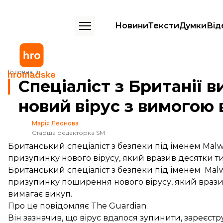
Новини
Тексти
Думки
Від
Спеціаліст з Британії випадково призупинив новий вірус з вимогою
Головна
Спеціаліст з Британії 
новий вірус з вимогою 
Марія Леонова
Старша редакторка SM
Британський спеціаліст з безпеки під іменем Mal
призупинку нового вірусу, який вразив десятки ти
Британський спеціаліст з безпеки під іменем Mal
призупинку поширення нового вірусу, який вразив 
вимагає викуп.
Про це
повідомляє
The Guardian.
Він зазначив, що вірус вдалося зупинити, зареєст