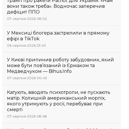
Трамп про ракети Patriot для України: «Нам
вони також треба». Водночас заперечив
дефіцит ППО
07 серпня 2026 08:02
У Мексиці блогера застрелили в прямому
ефірі в TikTok
06 серпня 2026 23:43
У Києві припинив роботу забудовник, який
може бути пов’язаний із Єрмаком та
Медведчуком — Bihus.Info
07 серпня 2026 00:43
Катують, вводять психотропи, не пускають
матір. Колишній американський морпіх,
якого утримують у росії, перебуває при
смерті
07 серпня 2026 08:48