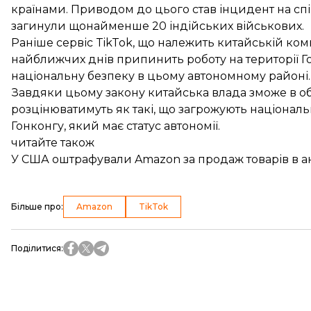
країнами. Приводом до цього став
інцидент на сп
загинули щонайменше 20 індійських військових.
Раніше сервіс TikTok, що належить китайській ком
найближчих днів
припинить роботу
на території 
національну безпеку в цьому автономному районі.
Завдяки цьому закону китайська влада зможе в обхід
розцінюватимуть як такі, що загрожують національ
Гонконгу, який має статус автономії.
читайте також
У США оштрафували Amazon за продаж товарів в 
Більше про
:
Amazon
TikTok
Поділитися
: