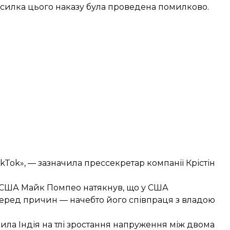
зсилка цього наказу була проведена помилково.
ikTok», — зазначила прессекретар компанії Крістін
р США Майк Помпео
натякнув
, що у США
Серед причин — начебто його співпраця з владою
нила Індія на тлі зростання напруження між двома