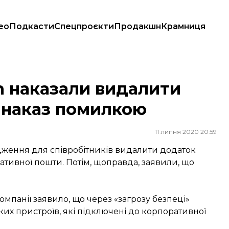
ео
Подкасти
Спецпроєкти
Продакшн
Крамниця
и наказ помилкою
n наказали видалити
и наказ помилкою
11 липня 2020 20:59
ження для співробітників видалити додаток
ративної пошти. Потім, щоправда, заявили, що
мпанії заявило, що через «загрозу безпеці»
их пристроїв, які підключені до корпоративної