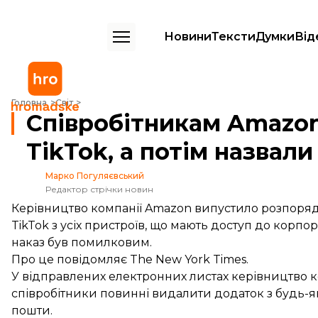
Новини
Тексти
Думки
Від
Співробітникам Amazon наказали видалити TikTok, а потім назвал
Головна
Світ
Співробітникам Amazo
TikTok, а потім назвал
Марко Погуляєвський
Редактор стрічки новин
Керівництво компанії Amazon випустило розпоряд
TikTok з усіх пристроїв, що мають доступ до корпо
наказ був помилковим.
Про це
повідомляє
The New York Times.
У відправлених електронних листах керівництво ко
співробітники повинні видалити додаток з будь-як
пошти.