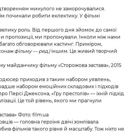
ідтворенням минулого не заморочувалися.
тім починали робити еклектику. У фільмі
елику роль. Від першого дня зйомок до самої
ли пропозиції, ми пропонували. Інколи між нами
багато обговорювали кастинг. Приміром,
сонаж фільму — ред.)
іншим. Це живий творчий
у майданчику фільму «Сторожова застава», 2015
одюсер приходив з таким набором уявлень,
 радше набором емоційних складових і підходів
ро Персі Джексона, «Гру престолів» — їхній підхід
алізації. Це той рівень, якого ми прагнули
астава» Фото:
film.ua
овців — головна героїня двічі зомлівала
ив фільмів такого рівня й масштабу. Тож ніхто не