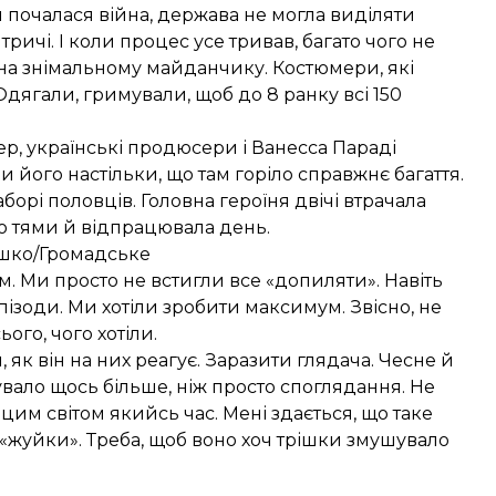
м почалася війна, держава не могла виділяти
ричі. І коли процес усе тривав, багато чого не
на знімальному майданчику. Костюмери, які
Одягали, гримували, щоб до 8 ранку всі 150
р, українські продюсери і Ванесса Параді
 його настільки, що там горіло справжнє багаття.
борі половців. Головна героїня двічі втрачала
до тями й відпрацювала день.
ашко/Громадське
сом. Ми просто не встигли все «допиляти». Навіть
пізоди. Ми хотіли зробити максимум. Звісно, не
ого, чого хотіли.
, як він на них реагує. Заразити глядача. Чесне й
вало щось більше, ніж просто споглядання. Не
цим світом якийсь час. Мені здається, що таке
 «жуйки». Треба, щоб воно хоч трішки змушувало