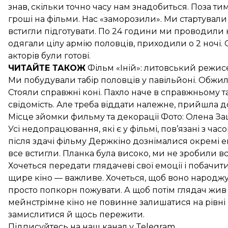
знав, скільки точно часу нам знадобиться. Поза ти
гроші на фільми. Нас «заморозили». Ми стартували т
встигли підготувати. По 24 години ми проводили 
одягали цілу армію половців, приходили о 2 ночі. 
акторів були готові.
ЧИТАЙТЕ ТАКОЖ
Фільм «Іній»
: литовський режисе
Ми побудували табір половців у павільйоні. Обжили
Стояли справжні коні. Пахло наче в справжньому та
свідомість. Але треба віддати належне, прийшла 
Місце зйомки фильму та декорації Фото: Олена З
Усі недопрацювання, які є у фільмі, пов’язані з ча
після здачі фільму Держкіно дознімалися окремі е
все встигли. Планка була високо, ми не зробили всь
Хочеться передати глядачеві свої емоції і побачити
щире кіно — важливе. Хочеться, щоб воно народжу
просто попкорн пожувати. А щоб потім глядач жив 
мейнстрімне кіно не повинне залишатися на рівні
замислитися й щось пережити.
Підписуйтесь на
наш канал
у Telegram