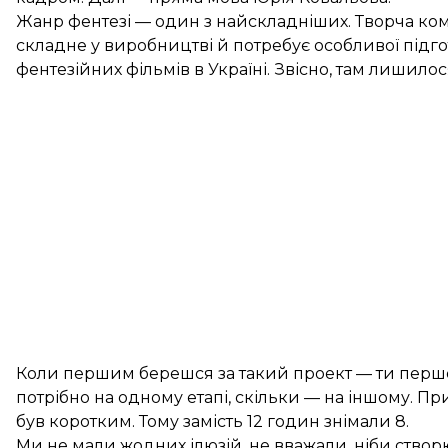
Жанр фентезі — один з найскладніших. Творча кома
складне у виробництві й потребує особливої підг
фентезійних фільмів в Україні. Звісно, там лишилос
Коли першим берешся за такий проект — ти першоп
потрібно на одному етапі, скільки — на іншому. П
був коротким. Тому замість 12 годин знімали 8.
Ми не мали жодних ілюзій, не вважали, ніби створ