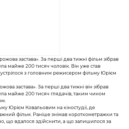
жова застава». За перші два тижні фільм зібрав
ула майже 200 тисяч чоловік. Він уже став
зустрілося з головним режисером фільму Юрієм
ова застава». За перші два тижні він зібрав
нула майже 200 тисяч глядачів, таким чином
ом.
му Юрієм Ковальовим на кіностудії, де
жний фільм. Раніше знімав короткометражки та
но, що вдалося здійснити, а що залишилося за