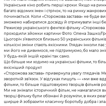
Українське кіно робить перші кроки. Якщо на ринку
багато відомих імен і стрічок, то на ринку жанрови
починається. Коли «Сторожова застава» не буде ви
зможемо набиратися досвіду й отримувати інші б
Режисер українського фентезі-фільму «Сторожова з
проходили зйомки картини Фото: Олена Зашко/Г
Цьогоріч з’явилося близько 50 українських фільмів
кількісні зміни стають якісними. Глядач інколи лає
ми його не дивимося, не підтримуємо, бо мало зні
У будь-якій іншій країні так само.
Що більше ми ходимо на українські фільми, то біл
якісніший продукт
«Сторожова застава» привернула увагу глядачів. М
зворотній зв’язок. У відгуках пишуть — «ми вже в
фільми, то більше підштовхуємо творців фільмів р
Ми не знімали історичний фільм, не намагалися ви
творці фільму були обізнані й розуміли, в яких р
ширше й зобразити класичну боротьбу добра і зла