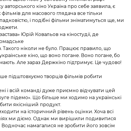
 авторського кіно Україна про себе заявила, є
х фільмів для масового глядача все тільки
падковістю, і подібні фільми зніматимуться ще, ми
юджети.
астава» Юрій Ковальов на кіностудії, де
ромадське
. Такого ніколи не було. Працює правило, що
 українське кіно, що воно погане. Воно погане, бо
мають. Але зараз Держкіно підтримує. Це чудово!
ьше підштовхуємо творців фільмів робити
ені і всій команді дуже приємно відчувати цей
друге підемо». Що більше ми ходимо на українські
обити якісніший продукт.
ходити на історичний рівень оцінки. Хоча всі
еаліях ми діємо. Однак ми вирішили подивитися
. Водночас намагалися не зробити його зовсім