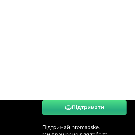
Підтримати
Підтримай hromadske.
Ми працюємо для тебе та