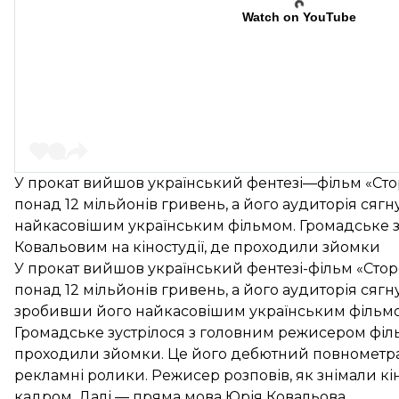
Watch on YouTube
У прокат вийшов український фентезі—фільм «Сторо
понад 12 мільйонів гривень, а його аудиторія сягн
найкасовішим українським фільмом. Громадське 
Ковальовим на кіностудії, де проходили зйомки
У прокат вийшов український фентезі-фільм «Сторож
понад 12 мільйонів гривень, а його аудиторія сяг
зробивши його найкасовішим українським фільм
Громадське зустрілося з головним режисером філь
проходили зйомки. Це його дебютний повнометра
рекламні ролики. Режисер розповів, як знімали кі
кадром. Далі — пряма мова Юрія Ковальова.