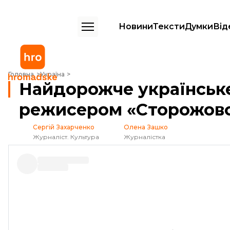
Новини
Тексти
Думки
Від
Найдорожче українське фентезі: інтерв'ю з режисером «Сторожово
Головна
Україна
Найдорожче українське 
режисером «Сторожово
Сергій Захарченко
Олена Зашко
Журналіст. Культура
Журналістка