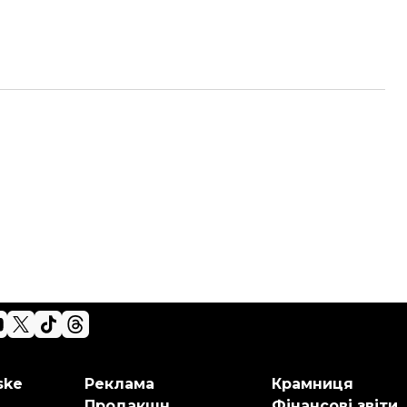
ske
Реклама
Крамниця
Продакшн
Фінансові звіти