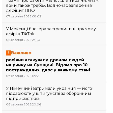
Трамп про ракети Patriot для України: «Нам
вони також треба». Водночас заперечив
дефіцит ППО
07 серпня 2026 08:02
У Мексиці блогера застрелили в прямому
ефірі в TikTok
06 серпня 2026 23:43
Важливо
росіяни атакували дроном людей
на ринку на Сумщині. Відомо про 10
постраждалих, двоє у важкому стані
07 серпня 2026 09:29
У Німеччині затримали українця — його
підозрюють у шпигунстві за оборонним
підприємством
06 серпня 2026 20:06