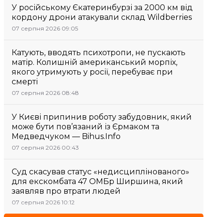
У російському Єкатеринбурзі за 2000 км від
кордону дрони атакували склад Wildberries
07 серпня 2026 09:05
Катують, вводять психотропи, не пускають
матір. Колишній американський морпіх,
якого утримують у росії, перебуває при
смерті
07 серпня 2026 08:48
У Києві припинив роботу забудовник, який
може бути пов’язаний із Єрмаком та
Медведчуком — Bihus.Info
07 серпня 2026 00:43
Суд скасував статус «недисциплінованого»
для екскомбата 47 ОМБр Ширшина, який
заявляв про втрати людей
07 серпня 2026 10:12