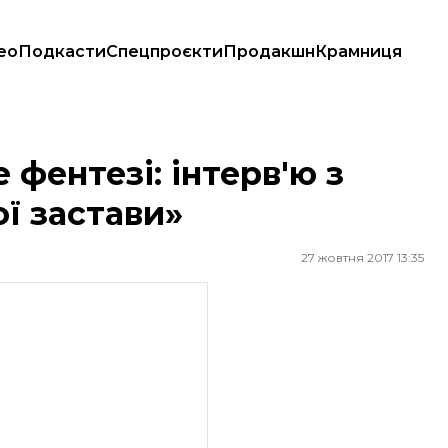
ео
Подкасти
Спецпроєкти
Продакшн
Крамниця
ї застави»
фентезі: інтерв'ю з
ї застави»
27 жовтня 2017 13:35