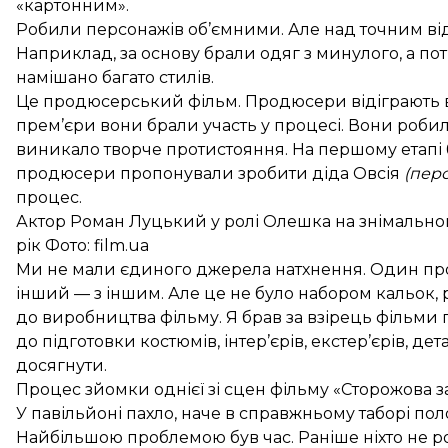
«картонним».
Робили персонажів об’ємними. Але над точним в
Наприклад, за основу брали одяг з минулого, а по
намішано багато стилів.
Це продюсерський фільм. Продюсери відіграють в
прем’єри вони брали участь у процесі. Вони роби
виникало творче протистояння. На першому етапі 
продюсери пропонували зробити діда Овсія
(пер
процес.
Актор Роман Луцький у ролі Олешка на знімальном
рік Фото:
film.ua
Ми не мали єдиного джерела натхнення. Один пр
інший — з іншим. Але це не було набором кальок,
до виробництва фільму. Я брав за взірець фільми п
до підготовки костюмів, інтер’єрів, екстер’єрів, дет
досягнути.
Процес зйомки однієї зі сцен фільму «Сторожова з
У павільйоні пахло, наче в справжньому таборі пол
Найбільшою проблемою був час. Раніше ніхто не роб