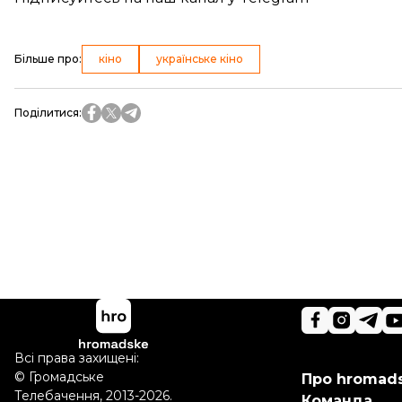
Більше про
:
кіно
українське кіно
Поділитися
:
Всі права захищені:
©
Громадське
Про hromad
Телебачення
,
2013-2026.
Команда