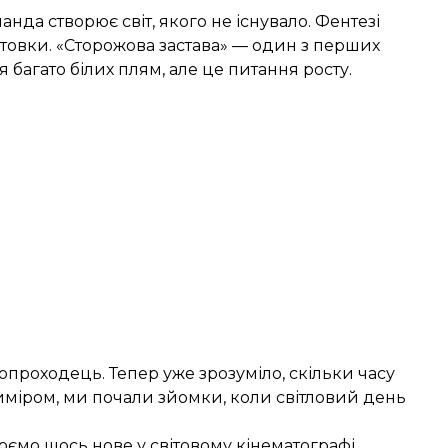
нда створює світ, якого не існувало. Фентезі
отовки. «Сторожова застава» — один з перших
я багато білих плям, але це питання росту.
роходець. Тепер уже зрозуміло, скільки часу
риміром, ми почали зйомки, коли світловий день
юємо щось нове у світовому кінематографі.