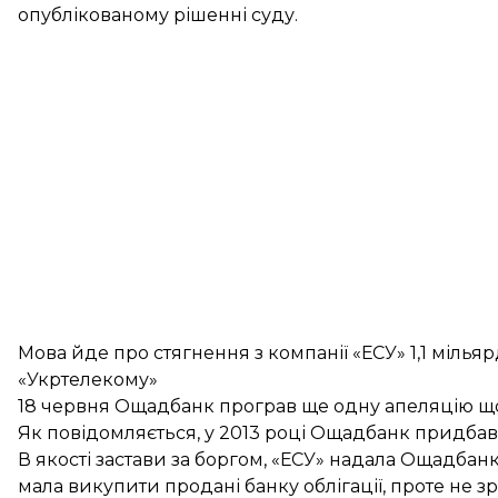
опублікованому рішенні суду.
Мова йде про стягнення з компанії «ЕСУ» 1,1 мілья
«Укртелекому»
18 червня Ощадбанк
програв ще одну апеляцію
що
Як повідомляється, у 2013 році Ощадбанк придбав у
В якості застави за боргом, «ЕСУ» надала Ощадбанк
мала викупити продані банку облігації, проте не з