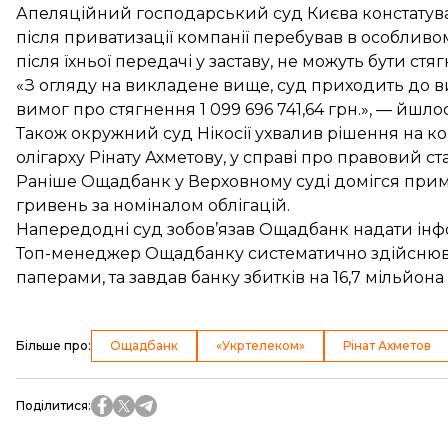
Апеляційний господарський суд Києва констатува
після приватизації компанії перебував в особливо
після їхньої передачі у заставу, не можуть бути ст
«З огляду на викладене вище, суд приходить до в
вимог про стягнення 1 099 696 741,64 грн.», — йшлос
Також окружний суд Нікосії ухвалив рішення
на к
олігарху Рінату Ахметову, у справі про правовий ст
Раніше Ощадбанк у Верховному суді домігся
прим
гривень за номіналом облігацій.
Напередодні суд зобов’язав Ощадбанк надати ін
Топ-менеджер Ощадбанку
систематично здійснюв
паперами, та завдав банку збитків на 16,7 мільйона
Більше про
:
Ощадбанк
«Укртелеком»
Рінат Ахметов
Поділитися
: