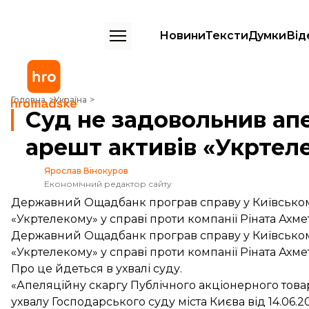
Новини
Тексти
Думки
Від
Суд не задовольнив апеляцію Ощадбанку про арешт активів «Укрт
Головна
Україна
Суд не задовольнив ап
арешт активів «Укртел
Ярослав Вінокуров
Економічний редактор сайту
Державний Ощадбанк програв справу у Київськом
«Укртелекому» у справі проти компанії Ріната Ахме
Державний Ощадбанк програв справу у Київськом
«Укртелекому» у справі проти компанії Ріната Ахме
Про це
йдеться
в ухвалі суду.
«Апеляційну скаргу Публічного акціонерного тов
ухвалу Господарського суду міста Києва від 14.06.