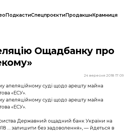
ео
Подкасти
Спецпроєкти
Продакшн
Крамниця
елекому»
еляцію Ощадбанку про
екому»
24 вересня 2018 17:09
у апеляційному суді щодо арешту майна
това «ЕСУ».
у апеляційному суді щодо арешту майна
това «ЕСУ».
ариства Державний ощадний банк України на
2018 … залишити без задоволення», — йдеться в