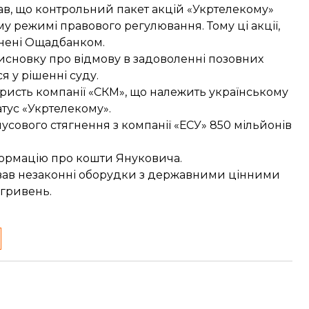
в, що контрольний пакет акцій «Укртелекому»
му режимі правового регулювання. Тому ці акції,
ягнені Ощадбанком.
исновку про відмову в задоволенні позовних
я у рішенні суду.
ористь компанії «СКМ»
, що належить українському
атус «Укртелекому».
усового стягнення
з компанії «ЕСУ» 850 мільйонів
формацію про
кошти Януковича
.
ав незаконні оборудки з державними цінними
 гривень.