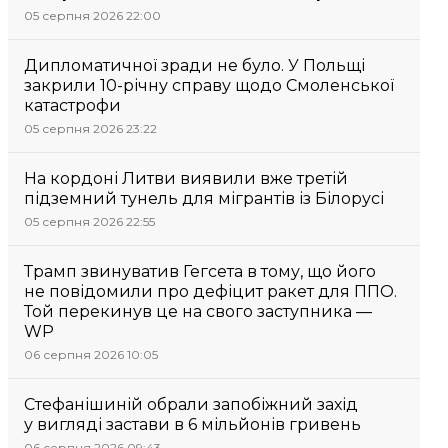
05 серпня 2026 22:00
Дипломатичної зради не було. У Польщі
закрили 10-річну справу щодо Смоленської
катастрофи
05 серпня 2026 23:22
На кордоні Литви виявили вже третій
підземний тунель для мігрантів із Білорусі
05 серпня 2026 22:55
Трамп звинуватив Гегсета в тому, що його
не повідомили про дефіцит ракет для ППО.
Той перекинув це на свого заступника —
WP
06 серпня 2026 10:05
Стефанішиній обрали запобіжний захід
у вигляді застави в 6 мільйонів гривень
06 серпня 2026 09:43