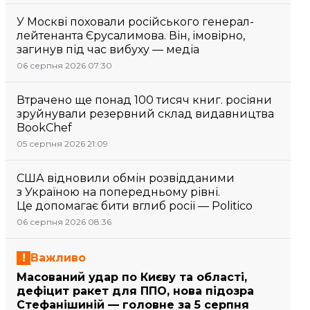
У Москві поховали російського генерал-
лейтенанта Єрусалимова. Він, імовірно,
загинув під час вибуху — медіа
06 серпня 2026 07:30
Втрачено ще понад 100 тисяч книг. росіяни
зруйнували резервний склад видавництва
BookChef
05 серпня 2026 21:09
США відновили обмін розвідданими
з Україною на попередньому рівні.
Це допомагає бити вглиб росії — Politico
06 серпня 2026 08:36
Важливо
Масований удар по Києву та області,
дефіцит ракет для ППО, нова підозра
Стефанішиній — головне за 5 серпня