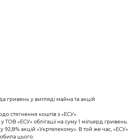
рда гривень у вигляді майна та акцій
до стягнення коштів з «ЕСУ».
 ТОВ «ЕСУ» облігації на суму 1 мільярд гривень.
у 92,8% акцій «Укртелекому». В той же час, «ЕСУ»
робила цього.