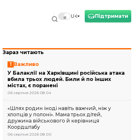
Підтримати
UK
Зараз читають
Важливо
У Балаклії на Харківщині російська атака
вбила трьох людей. Били й по інших
містах, є поранені
06 серпня 2026 08:04
«Шлях родин іноді навіть важчий, ніж у
хлопців у полоні». Мама трьох дітей,
дружина військового й керівниця
Коордштабу
06 серпня 2026 08:00