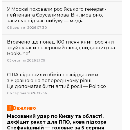
У Москві поховали російського генерал-
лейтенанта Єрусалимова. Він, імовірно,
загинув під час вибуху — медіа
06 серпня 2026 07:30
Втрачено ще понад 100 тисяч книг. росіяни
зруйнували резервний склад видавництва
BookChef
05 серпня 2026 21:09
США відновили обмін розвідданими
з Україною на попередньому рівні.
Це допомагає бити вглиб росії — Politico
06 серпня 2026 08:36
Важливо
Масований удар по Києву та області,
дефіцит ракет для ППО, нова підозра
Стефанішиній — головне за 5 серпня