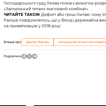
Господарського суду Києва
позов з вимогою розі
«Запорізький титано-магнієвий комбінат».
ЧИТАЙТЕ ТАКОЖ
Дефолт або гроші Китаю: чому
У
Раніше повідомлялось, що у Фонді держмайна
ви
на приватизацію у 2018 році.
Більше про
:
Дмитро Фірташ
Запорізький титано-магнієвий 
Поділитися
: