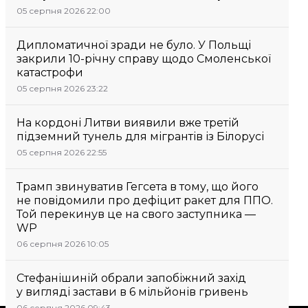
05 серпня 2026 22:00
Дипломатичної зради не було. У Польщі
закрили 10-річну справу щодо Смоленської
катастрофи
05 серпня 2026 23:22
На кордоні Литви виявили вже третій
підземний тунель для мігрантів із Білорусі
05 серпня 2026 22:55
Трамп звинуватив Гегсета в тому, що його
не повідомили про дефіцит ракет для ППО.
Той перекинув це на свого заступника —
WP
06 серпня 2026 10:05
Стефанішиній обрали запобіжний захід
у вигляді застави в 6 мільйонів гривень
06 серпня 2026 09:43