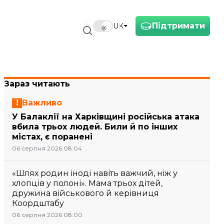
Підтримати
UK
Зараз читають
Важливо
У Балаклії на Харківщині російська атака
вбила трьох людей. Били й по інших
містах, є поранені
06 серпня 2026 08:04
«Шлях родин іноді навіть важчий, ніж у
хлопців у полоні». Мама трьох дітей,
дружина військового й керівниця
Коордштабу
06 серпня 2026 08:00