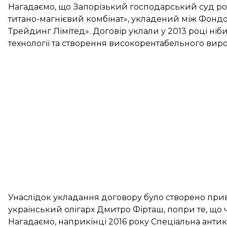
Нагадаємо, що Запорізький господарський
суд ро
титано-магнієвий комбінат», укладений між Фонд
Трейдинг Лімітед». Договір уклали у 2013 році ніб
технології та створення високорентабельного вир
Унаслідок укладання договору було створено при
український олігарх Дмитро Фірташ, попри те, що 
Нагадаємо, наприкінці 2016 року Спеціальна анти