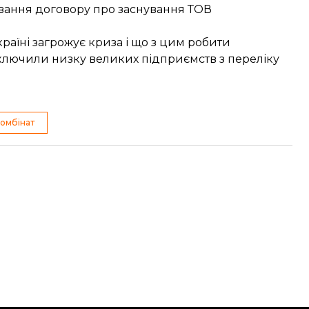
рвання договору
про заснування ТОВ
країні загрожує криза
і що з цим робити
ключили низку великих підприємств
з переліку
комбінат