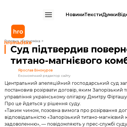
Новини
Тексти
Думки
Від
Суд підтвердив повернення Запорізького титано-магнієвого комбін
Головна
Економіка
Суд підтвердив поверн
титано-магнієвого ком
Ярослав Вінокуров
Економічний редактор сайту
Центральний апеляційний господарський суд залиш
постановив розірвати договір, яким Запорізький 
управління українському олігарху Дмитру Фірташу
Про це йдеться у рішення суду.
«Таким чином, позовна вимога про розірвання до
відповідальністю «Запорізький титано-магнієвий к
задоволенню», — повідомляють у прес-службі суду