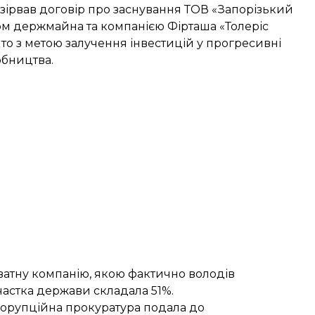
зірвав договір
про заснування ТОВ «Запорізький
ом держмайна та компанією Фірташа «Толеріс
ито з метою залучення інвестицій у прогресивні
обництва.
ватну компанію, якою фактично володів
частка держави складала 51%.
корупційна прокуратура подала до