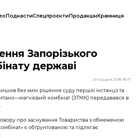
ео
Подкасти
Спецпроєкти
Продакшн
Крамниця
ату державі
ення Запорізького
бінату державі
20 грудня 2018 18:17
ив без змін рішення суду першої інстанції та
титано—магнієвий комбінат (ЗТМК) передавався в
.
говору про заснування Товариства з обмеженою
омбінат» є обґрунтованою та підлягає
.