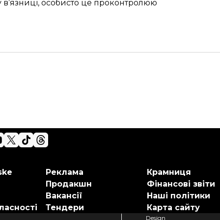
 у в’язниці, особисто це проконтролюю
ske
Реклама
Крамниця
Продакшн
Фінансові звіти
Вакансії
Наші політики
ласності
Тендери
Карта сайту
Design