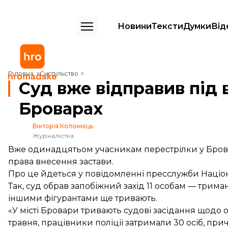
Новини
Тексти
Думки
Від
Суд вже відправив під варту 11 учасників перестрілки у Броварах
Головна
Суспільство
Суд вже відправив під 
Броварах
Вікторія Коломієць
Журналістка
Вже одинадцятьом учасникам перестрілки у Бровар
права внесення застави.
Про це йдеться у повідомленні пресслужби Націона
Так, суд обрав запобіжний захід 11 особам — триман
іншими фігурантами ще тривають.
«У місті Бровари тривають судові засідання щодо о
травня, працівники поліції затримали 30 осіб, пр