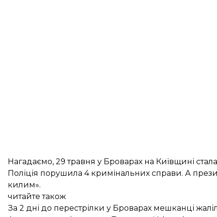
Нагадаємо, 29 травня у Броварах на Київщині
стал
Поліція порушила
4 кримінальних справи
. А пре
килим»
.
читайте також
За 2 дні до перестрілки у Броварах мешканці жаліл