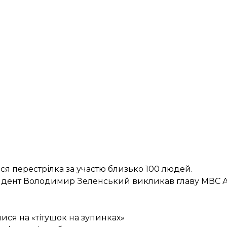
ася перестрілка
за участю близько 100 людей.
зидент Володимир Зеленський
викликав главу МВС 
ися на «тітушок на зупинках»