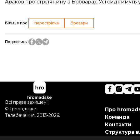
Аваков про стрілянину в Броварах: Усі сидітимуть
Більше про
:
перестрілка
Бровари
Поділитися
:
Всі права захищені:
©
Громадське
Про hromad
Телебачення
,
2013-2026.
Команда
Контакти
Структура в