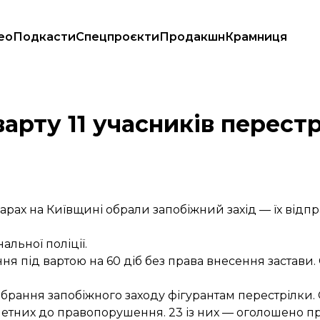
ео
Подкасти
Спецпроєкти
Продакшн
Крамниця
варту 11 учасників перестр
ах на Київщині обрали запобіжний захід — їх відпр
льної поліції.
ня під вартою на 60 діб без права внесення застави. 
брання запобіжного заходу фігурантам перестрілки. С
ичетних до правопорушення. 23 із них — оголошено пр