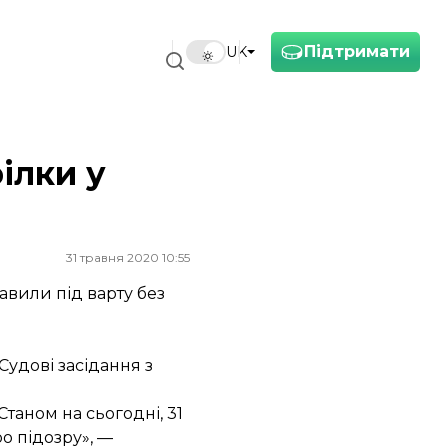
Підтримати
UK
ілки у
31 травня 2020 10:55
авили під варту без
Судові засідання з
таном на сьогодні, 31
о підозру», —