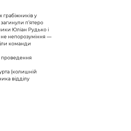
х грабіжників у
 загинули п’ятеро
ники Юліан Рудько і
ічне непорозуміння —
міли команди
о проведення
урта (колишній
ика відділу