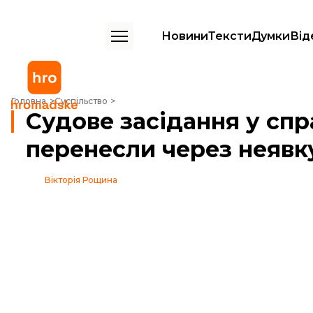
Новини
Тексти
Думки
Від
Судове засідання у справі перестрілки в Княжичах перенесли чере
Головна
Суспільство
Судове засідання у спр
перенесли через неявк
Вікторія Рощина