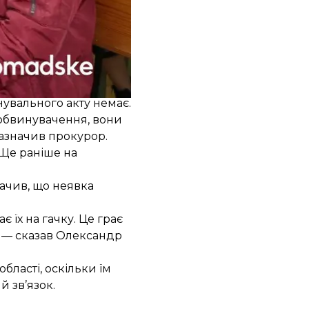
omadske Тетяна Батюсь
увального акту немає.
 обвинувачення, вони
зазначив прокурор.
Ще раніше на
ачив, що неявка
 їх на гачку. Це грає
», — сказав Олександр
бласті, оскільки їм
й зв’язок.