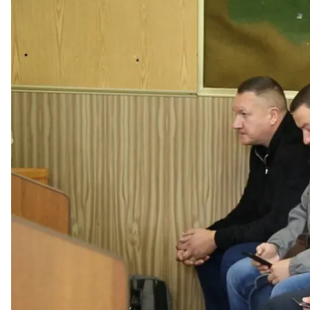
Ігор Іващенко, Роман Мариновський, Олекса
Броварський міськрайонний суд Київської області 
Княжичі, унаслідок якої у грудні 2016 роки загинул
— рідні загиблих працівників Управління операти
Про це передає кореспондентка hromadske із зали
Потерпілі надіслали повідомлення до суду, зазначи
повідомлення про час його проведення. Однак, р
розгляд без них.
Наступне засідання призначили на 11 листопада. Т
щодо повернення обвинувального акту прокуратур