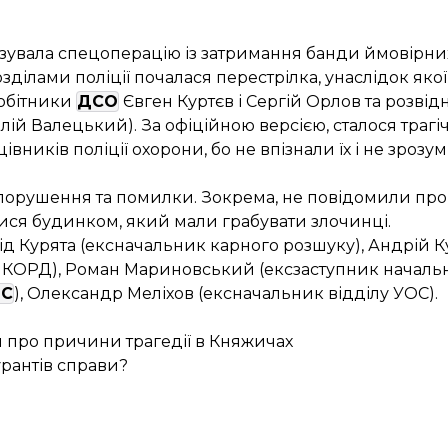
анізувала спецоперацію із затримання банди ймовірни
зділами поліції почалася перестрілка, унаслідок якої
робітники
ДСО
Євген Куртєв і Сергій Орлов та розвід
лій Валецький). За офіційною версією, сталося траг
ників поліції охорони, бо не впізнали їх і не зрозу
 порушення та помилки. Зокрема, не повідомили пр
ися будинком, який мали грабувати злочинці.
ід Курята (ексначальник карного розшуку), Андрій К
 КОРД), Роман Мариновський (ексзаступник начальн
ОС
), Олександр Меліхов (ексначальник відділу УОС).
 про причини трагедії в Княжичах
урантів справи?