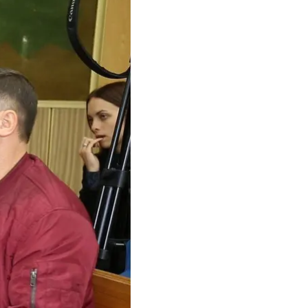
овтня
рілки в селищі
ися потерпілі у справі
 отримали
увати судовий
озгляду по суті, або