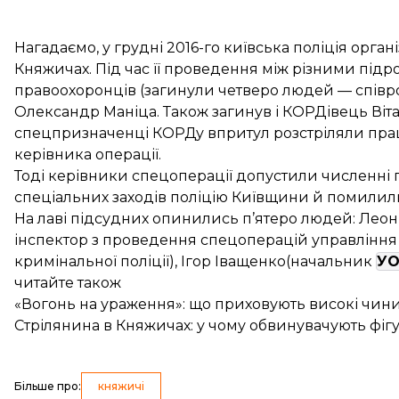
Нагадаємо, у грудні 2016-го київська поліція орг
Княжичах. Під час її проведення між різними підро
правоохоронців (загинули четверо людей — спів
Олександр Маніца. Також загинув і КОРДівець Віта
спецпризначенці КОРДу впритул розстріляли праців
керівника операції.
Тоді керівники спецоперації допустили численні
спеціальних заходів поліцію Київщини й помилил
На лаві підсудних опинились п’ятеро людей: Леон
інспектор з проведення спецоперацій управління
кримінальної поліції), Ігор Іващенко(начальник
У
читайте також
«Вогонь на ураження»: що приховують високі чини
Стрілянина в Княжичах: у чому обвинувачують фіг
Більше про
:
княжичі