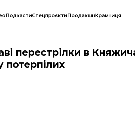
ео
Подкасти
Спецпроєкти
Продакшн
Крамниця
з неявку потерпілих
аві перестрілки в Княжич
у потерпілих