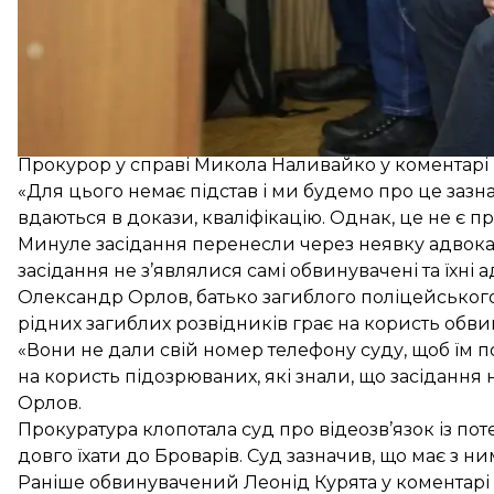
«Ми вважаємо, що цей обвинувальний акт не відпо
— захисниця обвинуваченого Леоніда Куряти.
Прокурор у справі Микола Наливайко у коментарі 
«Для цього немає підстав і ми будемо про це зазн
вдаються в докази, кваліфікацію. Однак, це не є 
Минуле засідання
перенесли через неявку адвока
засідання не з’являлися самі обвинувачені та їхні 
Олександр Орлов, батько загиблого поліцейського
рідних загиблих розвідників грає на користь обви
«Вони не дали свій номер телефону суду, щоб їм по
на користь підозрюваних, які знали, що засідання 
Орлов.
Прокуратура клопотала суд про відеозв’язок із по
довго їхати до Броварів. Суд зазначив, що має з ни
Раніше обвинувачений Леонід Курята у коментарі h