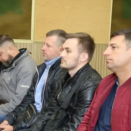
ндр Меліхов, Андрій Курта, Леонід Курята (зліва направо) у суді, 4 ж
hromadske
знову переніс підготовче засідання у справі перест
и п’ятеро поліцейських. Цього разу до суду не з’явил
вної служби Юліана Рудька та Олександра Маніци.
 суду.
вши, що будуть відсутні в засіданні, оскільки пізно
ідні загиблих Рудька та Маніци не просили продовж
оді суд має ухвалити рішення або щодо призначення р
і.