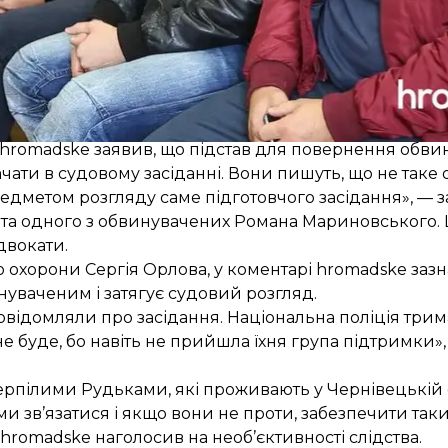
відає вимогам закону», — зазначила у коментарі hr
hromadske заявив, що підстав для повернення обвин
ачати в судовому засіданні. Вони пишуть, що не таке
предметом розгляду саме підготовчого засідання», — 
та
одного з обвинувачених Романа Мариновського. 
адвокати.
 охорони Сергія Орлова, у коментарі hromadske зазн
нуваченим і затягує судовий розгляд.
відомляли про засідання. Національна поліція тримає
не буде, бо навіть не прийшла їхня група підтримки
терпілими Рудьками, які проживають у Чернівецькій о
ми зв’язатися і якщо вони не проти, забезпечити таки
romadske наголосив на необ’єктивності слідства.